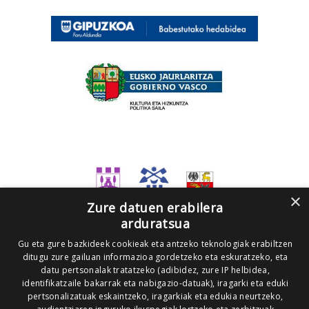
×
Zure datuen erabilera
arduratsua
Gu eta gure bazkideek cookieak eta antzeko teknologiak erabiltzen
ditugu zure gailuan informazioa gordetzeko eta eskuratzeko, eta
datu pertsonalak tratatzeko (adibidez, zure IP helbidea,
identifikatzaile bakarrak eta nabigazio-datuak), iragarki eta eduki
pertsonalizatuak eskaintzeko, iragarkiak eta edukia neurtzeko,