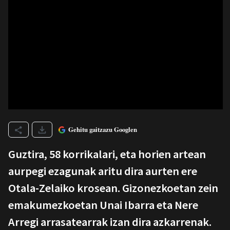
Gehitu gaitzazu Googlen
Guztira, 58 korrikalari, eta horien artean
aurpegi ezagunak aritu dira aurten ere
Otala-Zelaiko krosean. Gizonezkoetan zein
emakumezkoetan Unai Ibarra eta Nere
Arregi arrasatearrak izan dira azkarrenak.