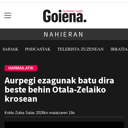
NAHIERAN
SAIOAK
PODCASTAK
TELEBISTA ZUZENEAN
IRRATI
HARMAILATIK
Aurpegi ezagunak batu dira
beste behin Otala-Zelaiko
krosean
Koldo Zubia Salas
2026ko maiatzaren 19a