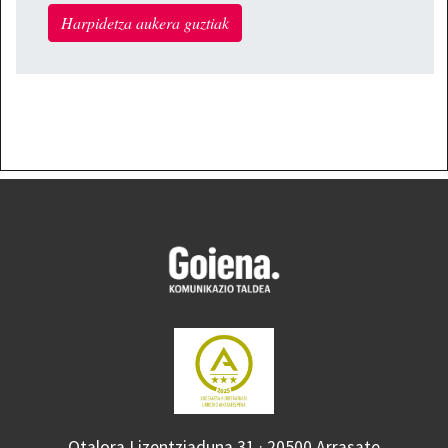
Harpidetza aukera guztiak
Otalora Lizentziaduna 31 · 20500 Arrasate