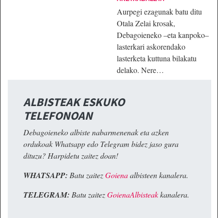
Aurpegi ezagunak batu ditu
Otala Zelai krosak,
Debagoieneko –eta kanpoko–
lasterkari askorendako
lasterketa kuttuna bilakatu
delako. Nere…
ALBISTEAK ESKUKO
TELEFONOAN
Debagoieneko albiste nabarmenenak eta azken
ordukoak Whatsapp edo Telegram bidez jaso gura
dituzu? Harpidetu zaitez doan!
WHATSAPP:
Batu zaitez
Goiena
albisteen kanalera.
TELEGRAM:
Batu zaitez
GoienaAlbisteak
kanalera.