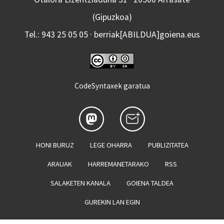
(Gipuzkoa)
Tel.: 943 25 05 05 · berriak[ABILDUA]goiena.eus
CodeSyntaxek garatua
HONI BURUZ
LEGE OHARRA
PUBLIZITATEA
ARAUAK
HARREMANETARAKO
RSS
SALAKETEN KANALA
GOIENA TALDEA
GUREKIN LAN EGIN