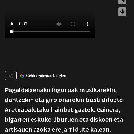
Gehitu gaitzazu Googlen
Pagaldaixenako inguruak musikarekin,
dantzekin eta giro onarekin busti dituzte
Aretxabaletako hainbat gaztek. Gainera,
bigarren eskuko liburuen eta diskoen eta
artisauen azoka ere jarri dute kalean.