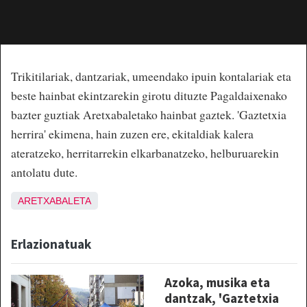
Trikitilariak, dantzariak, umeendako ipuin kontalariak eta
beste hainbat ekintzarekin girotu dituzte Pagaldaixenako
bazter guztiak Aretxabaletako hainbat gaztek. 'Gaztetxia
herrira' ekimena, hain zuzen ere, ekitaldiak kalera
ateratzeko, herritarrekin elkarbanatzeko, helburuarekin
antolatu dute.
ARETXABALETA
Erlazionatuak
Azoka, musika eta
dantzak, 'Gaztetxia