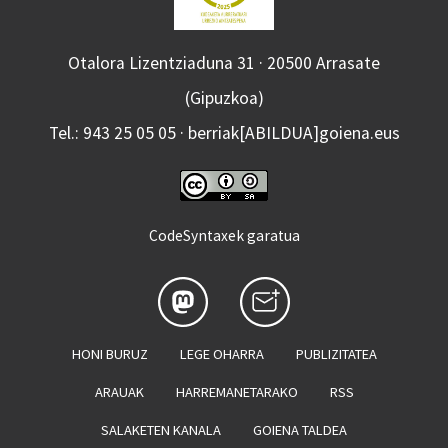
Otalora Lizentziaduna 31 · 20500 Arrasate
(Gipuzkoa)
Tel.: 943 25 05 05 · berriak[ABILDUA]goiena.eus
CodeSyntaxek garatua
HONI BURUZ
LEGE OHARRA
PUBLIZITATEA
ARAUAK
HARREMANETARAKO
RSS
SALAKETEN KANALA
GOIENA TALDEA