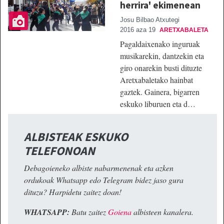
herrira' ekimenean
Josu Bilbao Atxutegi
2016 aza 19
ARETXABALETA
Pagaldaixenako inguruak
musikarekin, dantzekin eta
giro onarekin busti dituzte
Aretxabaletako hainbat
gaztek. Gainera, bigarren
eskuko liburuen eta d…
ALBISTEAK ESKUKO
TELEFONOAN
Debagoieneko albiste nabarmenenak eta azken
ordukoak Whatsapp edo Telegram bidez jaso gura
dituzu? Harpidetu zaitez doan!
WHATSAPP:
Batu zaitez
Goiena
albisteen kanalera.