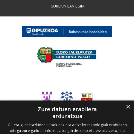
GUREKIN LAN EGIN
×
Zure datuen erabilera
arduratsua
Gu eta gure bazkideek cookieak eta antzeko teknologiak erabiltzen
ditugu zure gailuan informazioa gordetzeko eta eskuratzeko, eta