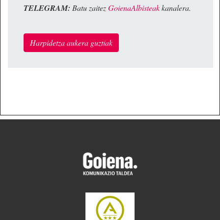
TELEGRAM:
Batu zaitez
GoienaAlbisteak
kanalera.
Harpidetza aukera guztiak