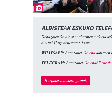
ALBISTEAK ESKUKO TELE
Debagoieneko albiste nabarmenenak eta az
dituzu? Harpidetu zaitez doan!
WHATSAPP:
Batu zaitez
Goiena
albisteen 
TELEGRAM:
Batu zaitez
GoienaAlbisteak
Harpidetza aukera guztiak