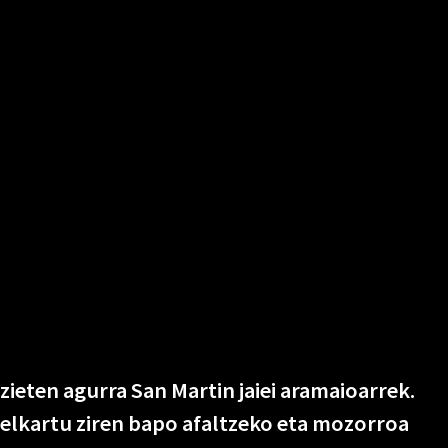
ieten agurra San Martin jaiei aramaioarrek.
elkartu ziren bapo afaltzeko eta mozorroa