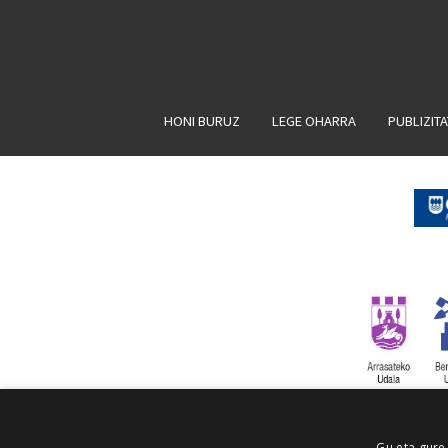
HONI BURUZ
LEGE OHARRA
PUBLIZIT
Gu eta gure