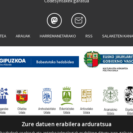
CodeSyntaxek garatua
ATEA
ARAUAK
HARREMANETARAKO
RSS
SALAKETEN KAN
Zure datuen erabilera arduratsua
 bazkideek cookieak eta antzeko teknologiak erabiltzen ditugu zure gailuan