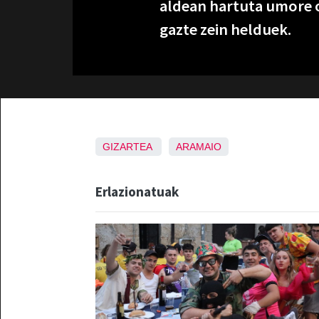
aldean hartuta umore o
gazte zein helduek.
GIZARTEA
ARAMAIO
Erlazionatuak