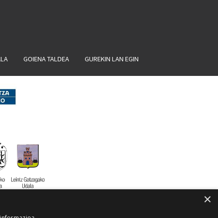
ALA
GOIENA TALDEA
GUREKIN LAN EGIN
×
 informazioa