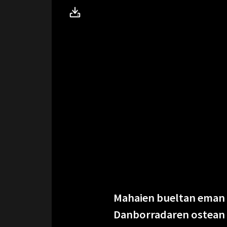
Mahaien bueltan eman z
Danborradaren ostean 