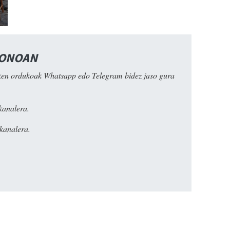
FONOAN
ken ordukoak Whatsapp edo Telegram bidez jaso gura
kanalera.
kanalera.