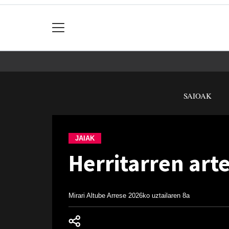
SAIOAK
JAIAK
Herritarren art
Mirari Altube Arrese
2026ko uztailaren 8a