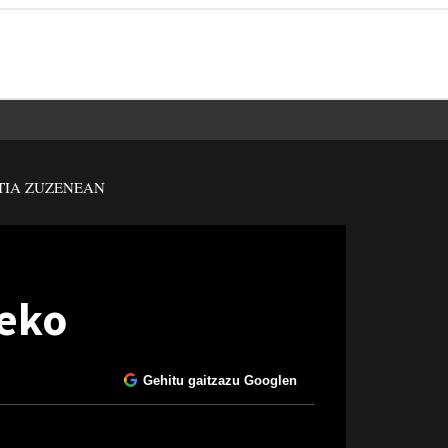
TIA ZUZENEAN
zeko
Gehitu gaitzazu Googlen