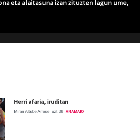
na eta alaitasuna izan zituzten lagun ume,
Herri afaria, iruditan
Mirari Altube Arrese
uzt 08
ARAMAIO