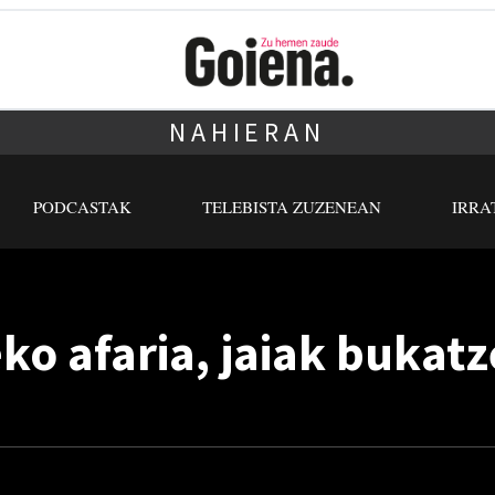
NAHIERAN
PODCASTAK
TELEBISTA ZUZENEAN
IRRA
eko afaria, jaiak bukat