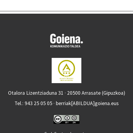
Otalora Lizentziaduna 31 · 20500 Arrasate (Gipuzkoa)
Tel.: 943 25 05 05 · berriak[ABILDUA]goiena.eus