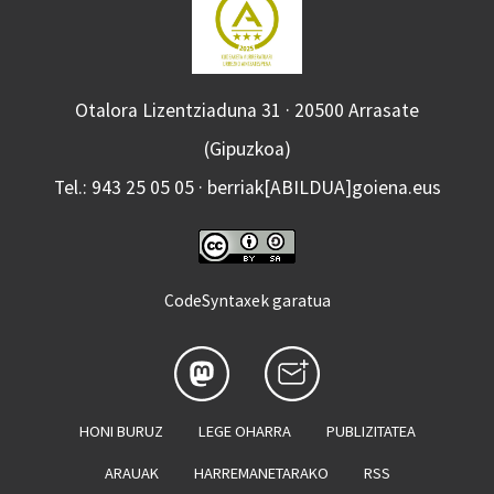
Otalora Lizentziaduna 31 · 20500 Arrasate
(Gipuzkoa)
Tel.: 943 25 05 05 · berriak[ABILDUA]goiena.eus
CodeSyntaxek garatua
HONI BURUZ
LEGE OHARRA
PUBLIZITATEA
ARAUAK
HARREMANETARAKO
RSS