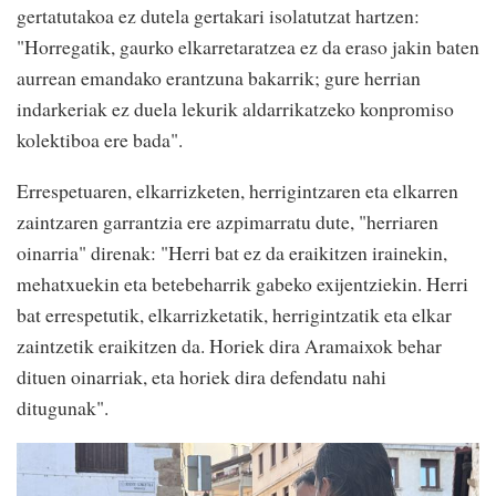
gertatutakoa ez dutela gertakari isolatutzat hartzen:
"Horregatik, gaurko elkarretaratzea ez da eraso jakin baten
aurrean emandako erantzuna bakarrik; gure herrian
indarkeriak ez duela lekurik aldarrikatzeko konpromiso
kolektiboa ere bada".
Errespetuaren, elkarrizketen, herrigintzaren eta elkarren
zaintzaren garrantzia ere azpimarratu dute, "herriaren
oinarria" direnak: "Herri bat ez da eraikitzen irainekin,
mehatxuekin eta betebeharrik gabeko exijentziekin. Herri
bat errespetutik, elkarrizketatik, herrigintzatik eta elkar
zaintzetik eraikitzen da. Horiek dira Aramaixok behar
dituen oinarriak, eta horiek dira defendatu nahi
ditugunak".