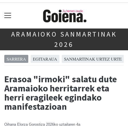
ARAMAIOKO SANMARTINAK
2026
SARRERA
EGITARAUA
SANMARTINAK URTEZ URTE
Erasoa "irmoki" salatu dute
Aramaioko herritarrek eta
herri eragileek egindako
manifestazioan
Oihana Elorza Gorostiza
2026ko uztailaren 4a