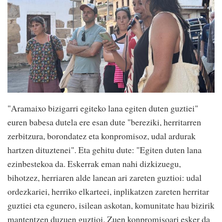
"Aramaixo bizigarri egiteko lana egiten duten guztiei"
euren babesa dutela ere esan dute "bereziki, herritarren
zerbitzura, borondatez eta konpromisoz, udal ardurak
hartzen dituztenei". Eta gehitu dute: "Egiten duten lana
ezinbestekoa da. Eskerrak eman nahi dizkizuegu,
bihotzez, herriaren alde lanean ari zareten guztioi: udal
ordezkariei, herriko elkarteei, inplikatzen zareten herritar
guztiei eta egunero, isilean askotan, komunitate hau bizirik
mantentzen duzuen guztioi. Zuen konpromisoari esker da