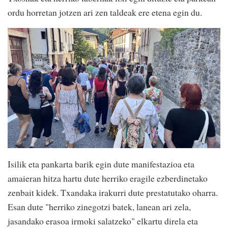
ordu horretan jotzen ari zen taldeak ere etena egin du.
Isilik eta pankarta barik egin dute manifestazioa eta
amaieran hitza hartu dute herriko eragile ezberdinetako
zenbait kidek. Txandaka irakurri dute prestatutako oharra.
Esan dute "herriko zinegotzi batek, lanean ari zela,
jasandako erasoa irmoki salatzeko" elkartu direla eta