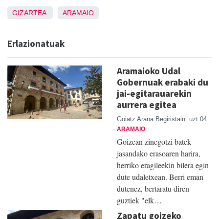
GIZARTEA
ARAMAIO
Erlazionatuak
Aramaioko Udal
Gobernuak erabaki du
jai-egitarauarekin
aurrera egitea
Goiatz Arana Begiristain
uzt 04
ARAMAIO
Goizean zinegotzi batek
jasandako erasoaren harira,
herriko eragileekin bilera egin
dute udaletxean. Berri eman
dutenez, bertaratu diren
guztiek "elk…
Zapatu goizeko