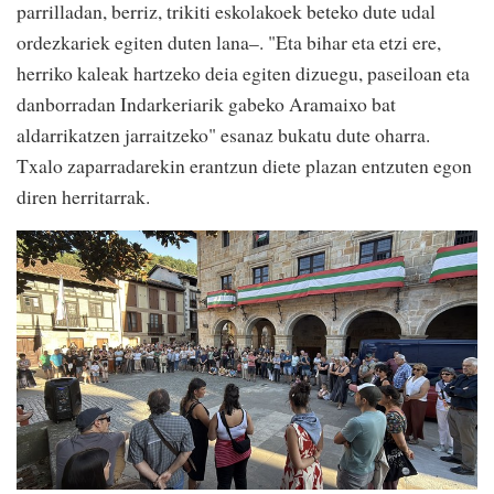
parrilladan, berriz, trikiti eskolakoek beteko dute udal
ordezkariek egiten duten lana–. "Eta bihar eta etzi ere,
herriko kaleak hartzeko deia egiten dizuegu, paseiloan eta
danborradan Indarkeriarik gabeko Aramaixo bat
aldarrikatzen jarraitzeko" esanaz bukatu dute oharra.
Txalo zaparradarekin erantzun diete plazan entzuten egon
diren herritarrak.