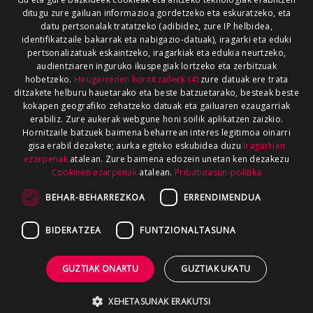
ditugu zure gailuan informazioa gordetzeko eta eskuratzeko, eta
datu pertsonalak tratatzeko (adibidez, zure IP helbidea,
identifikatzaile bakarrak eta nabigazio-datuak), iragarki eta eduki
pertsonalizatuak eskaintzeko, iragarkiak eta edukia neurtzeko,
audientziaren inguruko ikuspegiak lortzeko eta zerbitzuak
hobetzeko.
Hirugarrenen hornitzaileek (4)
zure datuak ere trata
ditzakete helburu hauetarako eta beste batzuetarako, besteak beste
kokapen geografiko zehatzeko datuak eta gailuaren ezaugarriak
erabiliz. Zure aukerak webgune honi soilik aplikatzen zaizkio.
Hornitzaile batzuek baimena beharrean interes legitimoa oinarri
gisa erabil dezakete; aurka egiteko eskubidea duzu
Iragarkien
ezarpenak
atalean. Zure baimena edozein unetan ken dezakezu
Cookieen ezarpenak
atalean.
Pribatutasun-politika
BEHAR-BEHARREZKOA
ERRENDIMENDUA
BIDERATZEA
FUNTZIONALTASUNA
GUZTIAK ONARTU
GUZTIAK UKATU
XEHETASUNAK ERAKUTSI