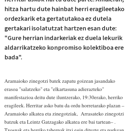
hitza hartu dute hainbat herri eragileetako
ordezkarik eta gertatutakoa ez dutela
gertakari isolatutzat hartzen esan dute:
"Gure herrian indarkeriak ez duela lekurik
aldarrikatzeko konpromiso kolektiboa ere
bada".
Aramaioko zinegotzi batek zapatu goizean jasandako
erasoa "salatzeko" eta "elkartasuna adierazteko"
manifestazioa deitu dute iluntzerako, 19:30erako, herriko
eragileek. Herritar asko batu da ordu horretarako plazan –
Aramaioko alkatea eta zinegotziak, Arrasateko zinegotzi
batzuk eta Leintz Gatzagako alkatea ere bai tartean– .
Txosnak eta herriko tabernak itxi egin dituzte eta parkean