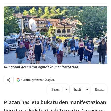
Iluntzean Aramaion egindako manifestazioa.
Gehitu gaitzazu Googlen
Entzun
Itzuli
Erraztu
Plazan hasi eta bukatu den manifestazioan
herritar askok hartu dute parte. Amaieran,