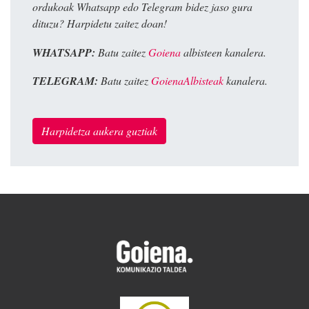
ordukoak Whatsapp edo Telegram bidez jaso gura
dituzu? Harpidetu zaitez doan!
WHATSAPP:
Batu zaitez
Goiena
albisteen kanalera.
TELEGRAM:
Batu zaitez
GoienaAlbisteak
kanalera.
Harpidetza aukera guztiak