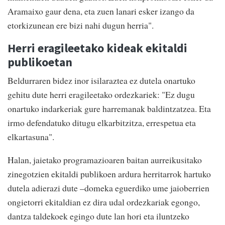
Aramaixo gaur dena, eta zuen lanari esker izango da
etorkizunean ere bizi nahi dugun herria".
Herri eragileetako kideak ekitaldi
publikoetan
Beldurraren bidez inor isilaraztea ez dutela onartuko
gehitu dute herri eragileetako ordezkariek: "Ez dugu
onartuko indarkeriak gure harremanak baldintzatzea. Eta
irmo defendatuko ditugu elkarbitzitza, errespetua eta
elkartasuna".
Halan, jaietako programazioaren baitan aurreikusitako
zinegotzien ekitaldi publikoen ardura herritarrok hartuko
dutela adierazi dute –domeka eguerdiko ume jaioberrien
ongietorri ekitaldian ez dira udal ordezkariak egongo,
dantza taldekoek egingo dute lan hori eta iluntzeko