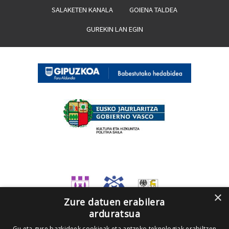
SALAKETEN KANALA
GOIENA TALDEA
GUREKIN LAN EGIN
×
Zure datuen erabilera
arduratsua
Gu eta gure bazkideek cookieak eta antzeko teknologiak erabiltzen