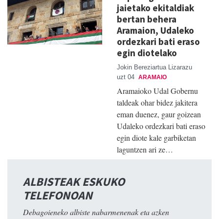
jaietako ekitaldiak
bertan behera
Aramaion, Udaleko
ordezkari bati eraso
egin diotelako
Jokin Bereziartua Lizarazu
uzt 04
ARAMAIO
Aramaioko Udal Gobernu
taldeak ohar bidez jakitera
eman duenez, gaur goizean
Udaleko ordezkari bati eraso
egin diote kale garbiketan
laguntzen ari ze…
ALBISTEAK ESKUKO
TELEFONOAN
Debagoieneko albiste nabarmenenak eta azken