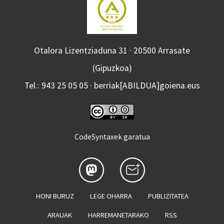
Otalora Lizentziaduna 31 · 20500 Arrasate
(Gipuzkoa)
Tel.: 943 25 05 05 · berriak[ABILDUA]goiena.eus
CodeSyntaxek garatua
HONI BURUZ
LEGE OHARRA
PUBLIZITATEA
ARAUAK
HARREMANETARAKO
RSS