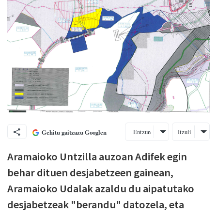
Entzun
Itzuli
Gehitu gaitzazu Googlen
Aramaioko Untzilla auzoan Adifek egin
behar dituen desjabetzeen gainean,
Aramaioko Udalak azaldu du aipatutako
desjabetzeak "berandu" datozela, eta