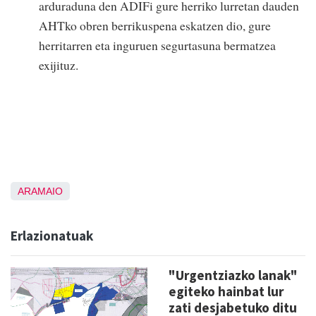
arduraduna den ADIFi gure herriko lurretan dauden
AHTko obren berrikuspena eskatzen dio, gure
herritarren eta inguruen segurtasuna bermatzea
exijituz.
ARAMAIO
Erlazionatuak
"Urgentziazko lanak"
egiteko hainbat lur
zati desjabetuko ditu