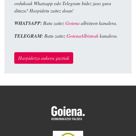
ordukoak Whatsapp edo Telegram bidez jaso gura
dituzu? Harpidetu zaitez doan!
WHATSAPP:
Batu zaitez
Goiena
albisteen kanalera.
TELEGRAM:
Batu zaitez
GoienaAlbisteak
kanalera.
Harpidetza aukera guztiak