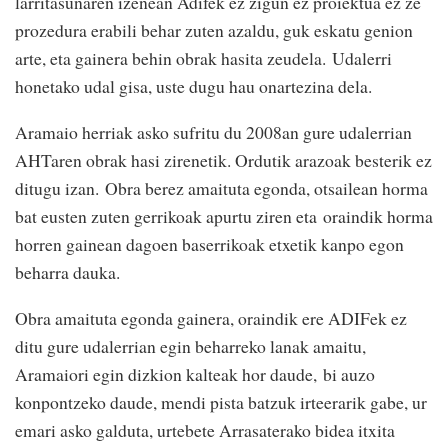
larritasunaren izenean Adifek ez zigun ez proiektua ez ze
prozedura erabili behar zuten azaldu, guk eskatu genion
arte, eta gainera behin obrak hasita zeudela. Udalerri
honetako udal gisa, uste dugu hau onartezina dela.
Aramaio herriak asko sufritu du 2008an gure udalerrian
AHTaren obrak hasi zirenetik. Ordutik arazoak besterik ez
ditugu izan. Obra berez amaituta egonda, otsailean horma
bat eusten zuten gerrikoak apurtu ziren eta oraindik horma
horren gainean dagoen baserrikoak etxetik kanpo egon
beharra dauka.
Obra amaituta egonda gainera, oraindik ere ADIFek ez
ditu gure udalerrian egin beharreko lanak amaitu,
Aramaiori egin dizkion kalteak hor daude, bi auzo
konpontzeko daude, mendi pista batzuk irteerarik gabe, ur
emari asko galduta, urtebete Arrasaterako bidea itxita