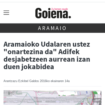
ARAMAIO
Aramaioko Udalaren ustez
"onartezina da" Adifek
desjabetzeen aurrean izan
duen jokabidea
Arantzazu Ezkibel Galdos
2016ko ekainaren 14a