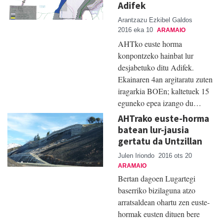
Adifek
Arantzazu Ezkibel Galdos
2016 eka 10
ARAMAIO
AHTko euste horma
konpontzeko hainbat lur
desjabetuko ditu Adifek.
Ekainaren 4an argitaratu zuten
iragarkia BOEn; kaltetuek 15
eguneko epea izango du…
AHTrako euste-horma
batean lur-jausia
gertatu da Untzillan
Julen Iriondo
2016 ots 20
ARAMAIO
Bertan dagoen Lugartegi
baserriko bizilaguna atzo
arratsaldean ohartu zen euste-
hormak eusten dituen bere