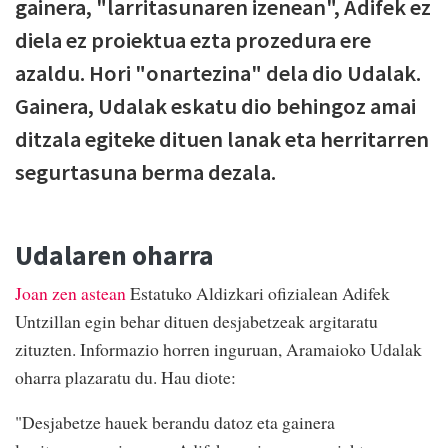
gainera, "larritasunaren izenean", Adifek ez
diela ez proiektua ezta prozedura ere
azaldu. Hori "onartezina" dela dio Udalak.
Gainera, Udalak eskatu dio behingoz amai
ditzala egiteke dituen lanak eta herritarren
segurtasuna berma dezala.
Udalaren oharra
Joan zen astean
Estatuko Aldizkari ofizialean Adifek
Untzillan egin behar dituen desjabetzeak argitaratu
zituzten. Informazio horren inguruan, Aramaioko Udalak
oharra plazaratu du. Hau diote:
"Desjabetze hauek berandu datoz eta gainera