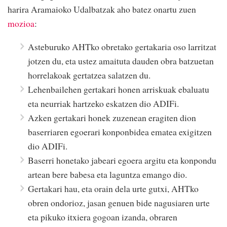
harira Aramaioko Udalbatzak aho batez onartu zuen
mozioa
:
Asteburuko AHTko obretako gertakaria oso larritzat
jotzen du, eta ustez amaituta dauden obra batzuetan
horrelakoak gertatzea salatzen du.
Lehenbailehen gertakari honen arriskuak ebaluatu
eta neurriak hartzeko eskatzen dio ADIFi.
Azken gertakari honek zuzenean eragiten dion
baserriaren egoerari konponbidea ematea exigitzen
dio ADIFi.
Baserri honetako jabeari egoera argitu eta konpondu
artean bere babesa eta laguntza emango dio.
Gertakari hau, eta orain dela urte gutxi, AHTko
obren ondorioz, jasan genuen bide nagusiaren urte
eta pikuko itxiera gogoan izanda, obraren