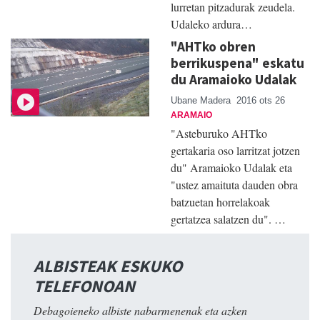
lurretan pitzadurak zeudela.
Udaleko ardura…
"AHTko obren
berrikuspena" eskatu
du Aramaioko Udalak
Ubane Madera
2016 ots 26
ARAMAIO
"Asteburuko AHTko
gertakaria oso larritzat jotzen
du" Aramaioko Udalak eta
"ustez amaituta dauden obra
batzuetan horrelakoak
gertatzea salatzen du". …
ALBISTEAK ESKUKO
TELEFONOAN
Debagoieneko albiste nabarmenenak eta azken