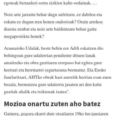
egoteak biztanleei sortu zizkien kalte-ordainak, …
Noiz arte jarraitu behar dugu sufritzen, ez dabilen eta
eskatu ez dugun tren honen ondorioak? Orain artekoa
ikusita zenbat eta noiz arte baldintzatu behar gaitu
megaproiektu honek?
Aramaioko Udalak, beste behin ere Adifi eskatzen dio
behingoan gure udalerrian pendiente dituen lanak
amaitzeko eta obra guztiaren errepaso bat egitea gure
herriari eta herritarrei segurtasuna bermatuz. Eta Eusko
Jaurlaritzari, AHTko obrak hasi aurretik herrian esan zuen
bezala, bermatzea gure udalerria jasaten ari den kalte
guztiak ahalik eta txikienak izatea".
Mozioa onartu zuten aho batez
Gainera, gogora ekarri dute otsailaren 19ko lur-jausiaren