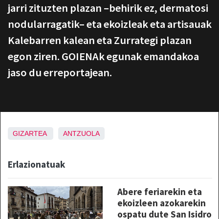
jarri zituzten plazan –behirik ez, dermatosi
nodularragatik– eta ekoizleak eta artisauak
Kalebarren kalean eta Zurrategi plazan
egon ziren. GOIENAk egunak emandakoa
jaso du erreportajean.
GIZARTEA
ANTZUOLA
Erlazionatuak
Abere feriarekin eta
ekoizleen azokarekin
ospatu dute San Isidro