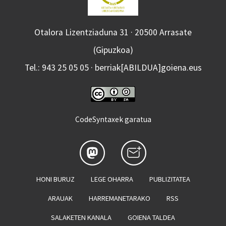
Otalora Lizentziaduna 31 · 20500 Arrasate
(Gipuzkoa)
Tel.: 943 25 05 05 · berriak[ABILDUA]goiena.eus
CodeSyntaxek garatua
HONI BURUZ
LEGE OHARRA
PUBLIZITATEA
ARAUAK
HARREMANETARAKO
RSS
SALAKETEN KANALA
GOIENA TALDEA