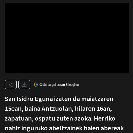
Gehitu gaitzazu Googlen
San Isidro Eguna izaten da maiatzaren
15ean, baina Antzuolan, hilaren 16an,
zapatuan, ospatu zuten azoka. Herriko
nahiz inguruko abeltzainek haien abereak