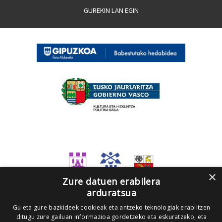
GUREKIN LAN EGIN
×
Zure datuen erabilera
arduratsua
Gu eta gure bazkideek cookieak eta antzeko teknologiak erabiltzen
ditugu zure gailuan informazioa gordetzeko eta eskuratzeko, eta