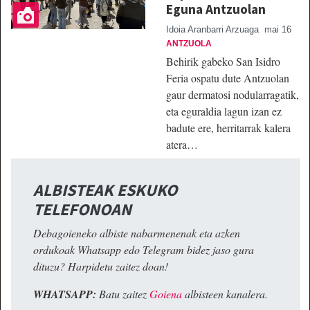
Eguna Antzuolan
Idoia Aranbarri Arzuaga
mai 16
ANTZUOLA
Behirik gabeko San Isidro
Feria ospatu dute Antzuolan
gaur dermatosi nodularragatik,
eta eguraldia lagun izan ez
badute ere, herritarrak kalera
atera…
ALBISTEAK ESKUKO
TELEFONOAN
Debagoieneko albiste nabarmenenak eta azken
ordukoak Whatsapp edo Telegram bidez jaso gura
dituzu? Harpidetu zaitez doan!
WHATSAPP:
Batu zaitez
Goiena
albisteen kanalera.