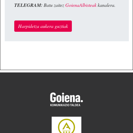
TELEGRAM:
Batu zaitez
GoienaAlbisteak
kanalera.
Harpidetza aukera guztiak