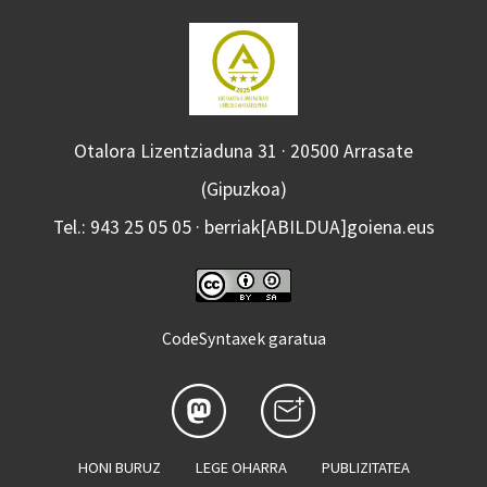
Otalora Lizentziaduna 31 · 20500 Arrasate
(Gipuzkoa)
Tel.: 943 25 05 05 · berriak[ABILDUA]goiena.eus
CodeSyntaxek garatua
HONI BURUZ
LEGE OHARRA
PUBLIZITATEA