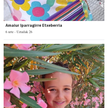
Amaiur Iparragirre Etxeberria
6 urte - Uztailak 26