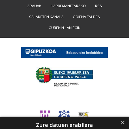
ARAUAK
HARREMANETARAKO
RSS
SALAKETEN KANALA
GOIENA TALDEA
GUREKIN LAN EGIN
×
Zure datuen erabilera