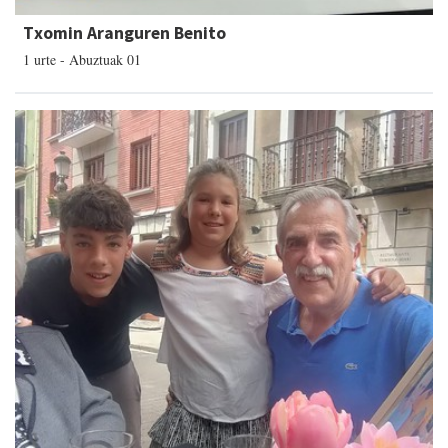
Txomin Aranguren Benito
1 urte - Abuztuak 01