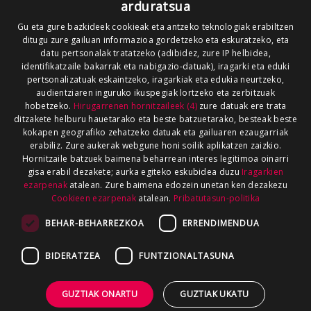
arduratsua
Gu eta gure bazkideek cookieak eta antzeko teknologiak erabiltzen
ditugu zure gailuan informazioa gordetzeko eta eskuratzeko, eta
datu pertsonalak tratatzeko (adibidez, zure IP helbidea,
identifikatzaile bakarrak eta nabigazio-datuak), iragarki eta eduki
pertsonalizatuak eskaintzeko, iragarkiak eta edukia neurtzeko,
audientziaren inguruko ikuspegiak lortzeko eta zerbitzuak
hobetzeko.
Hirugarrenen hornitzaileek (4)
zure datuak ere trata
ditzakete helburu hauetarako eta beste batzuetarako, besteak beste
kokapen geografiko zehatzeko datuak eta gailuaren ezaugarriak
erabiliz. Zure aukerak webgune honi soilik aplikatzen zaizkio.
Hornitzaile batzuek baimena beharrean interes legitimoa oinarri
gisa erabil dezakete; aurka egiteko eskubidea duzu
Iragarkien
ezarpenak
atalean. Zure baimena edozein unetan ken dezakezu
Cookieen ezarpenak
atalean.
Pribatutasun-politika
BEHAR-BEHARREZKOA
ERRENDIMENDUA
BIDERATZEA
FUNTZIONALTASUNA
GUZTIAK ONARTU
GUZTIAK UKATU