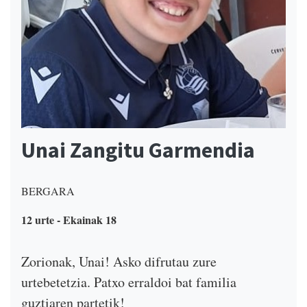
Unai Zangitu Garmendia
BERGARA
12 urte - Ekainak 18
Zorionak, Unai! Asko difrutau zure
urtebetetzia. Patxo erraldoi bat familia
guztiaren partetik!