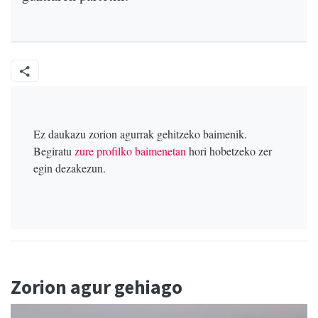
Ez daukazu zorion agurrak gehitzeko baimenik.
Begiratu
zure profilko baimenetan
hori hobetzeko zer
egin dezakezun.
Zorion agur gehiago