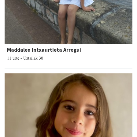
Maddalen Intxaurtieta Arregui
11 urte - Uztailak 30