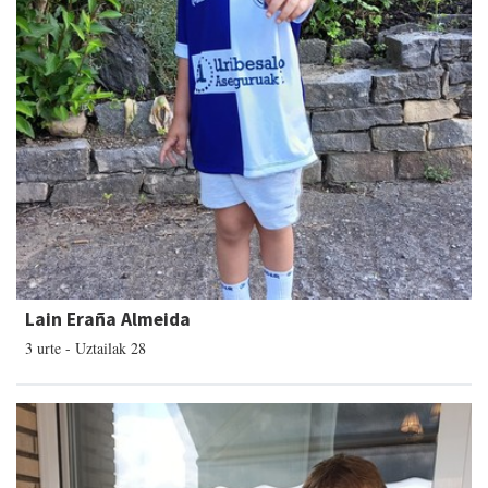
Lain Eraña Almeida
3 urte - Uztailak 28