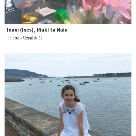
Inaxi (Ines), Iñaki ta Naia
11 urte - Uztailak 31