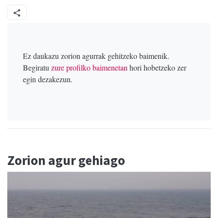
Ez daukazu zorion agurrak gehitzeko baimenik.
Begiratu
zure profilko baimenetan
hori hobetzeko zer
egin dezakezun.
Zorion agur gehiago