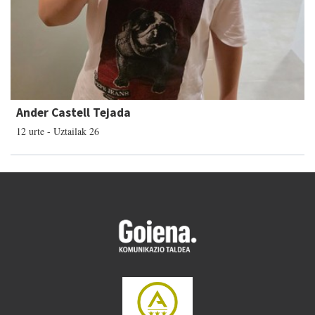
Ander Castell Tejada
12 urte - Uztailak 26