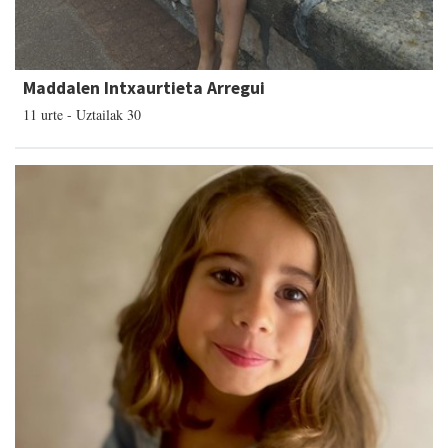
Maddalen Intxaurtieta Arregui
11 urte - Uztailak 30