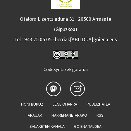
Otalora Lizentziaduna 31 · 20500 Arrasate
(Gipuzkoa)
Tel.: 943 25 05 05 · berriak[ABILDUA]goiena.eus
CodeSyntaxek garatua
HONI BURUZ
LEGE OHARRA
PUBLIZITATEA
ARAUAK
HARREMANETARAKO
RSS
SALAKETEN KANALA
GOIENA TALDEA