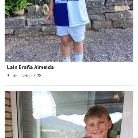
Lain Eraña Almeida
3 urte - Uztailak 28