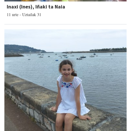
Inaxi (Ines), Iñaki ta Naia
11 urte - Uztailak 31