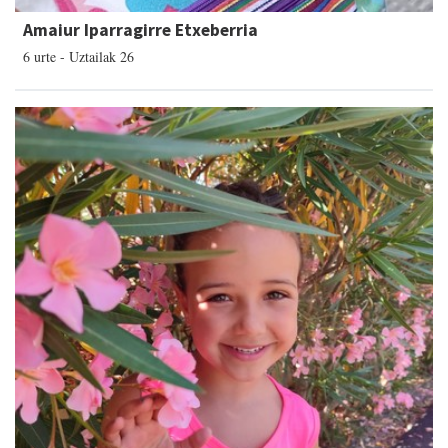
Amaiur Iparragirre Etxeberria
6 urte - Uztailak 26