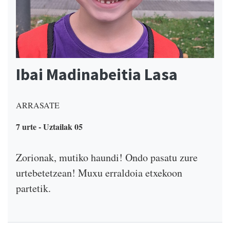
Ibai Madinabeitia Lasa
ARRASATE
7 urte - Uztailak 05
Zorionak, mutiko haundi! Ondo pasatu zure
urtebetetzean! Muxu erraldoia etxekoon
partetik.