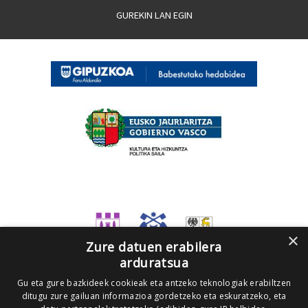
GUREKIN LAN EGIN
×
Zure datuen erabilera
arduratsua
Gu eta gure bazkideek cookieak eta antzeko teknologiak erabiltzen
ditugu zure gailuan informazioa gordetzeko eta eskuratzeko, eta