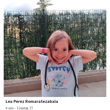
Lea Perez Romaratezabala
6 urte - Uztailak 27