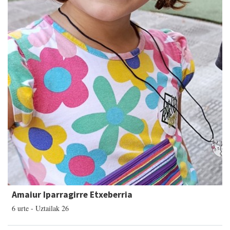
Amaiur Iparragirre Etxeberria
6 urte - Uztailak 26