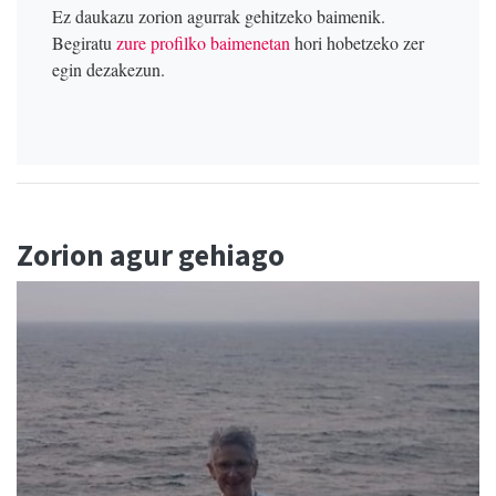
Ez daukazu zorion agurrak gehitzeko baimenik.
Begiratu
zure profilko baimenetan
hori hobetzeko zer
egin dezakezun.
Zorion agur gehiago