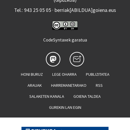
Tel.: 943 25 05 05 · berriak[ABILDUA]goiena.eus
CodeSyntaxek garatua
HONI BURUZ
LEGE OHARRA
PUBLIZITATEA
ARAUAK
HARREMANETARAKO
RSS
SALAKETEN KANALA
GOIENA TALDEA
GUREKIN LAN EGIN