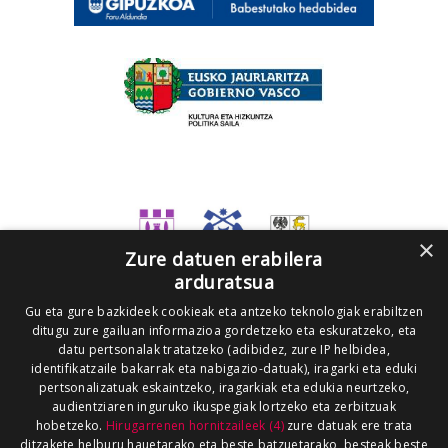
×
Zure datuen erabilera
arduratsua
Gu eta gure bazkideek cookieak eta antzeko teknologiak erabiltzen
ditugu zure gailuan informazioa gordetzeko eta eskuratzeko, eta
datu pertsonalak tratatzeko (adibidez, zure IP helbidea,
identifikatzaile bakarrak eta nabigazio-datuak), iragarki eta eduki
pertsonalizatuak eskaintzeko, iragarkiak eta edukia neurtzeko,
audientziaren inguruko ikuspegiak lortzeko eta zerbitzuak
hobetzeko.
Hirugarrenen hornitzaileek (4)
zure datuak ere trata
ditzakete helburu hauetarako eta beste batzuetarako, besteak beste