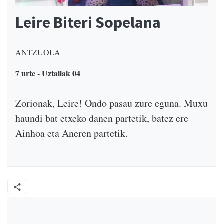
Leire Biteri Sopelana
ANTZUOLA
7 urte - Uztailak 04
Zorionak, Leire! Ondo pasau zure eguna. Muxu
haundi bat etxeko danen partetik, batez ere
Ainhoa eta Aneren partetik.