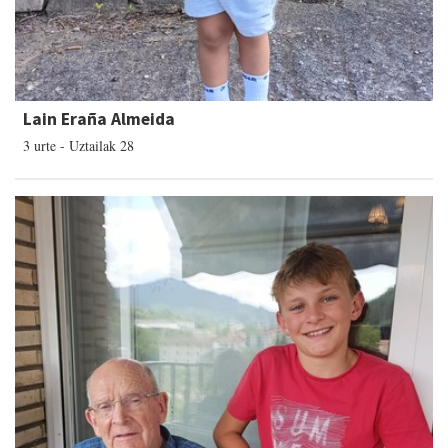
Lain Eraña Almeida
3 urte - Uztailak 28