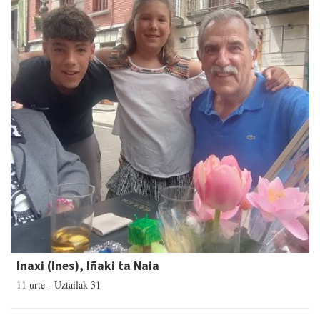
Inaxi (Ines), Iñaki ta Naia
11 urte - Uztailak 31