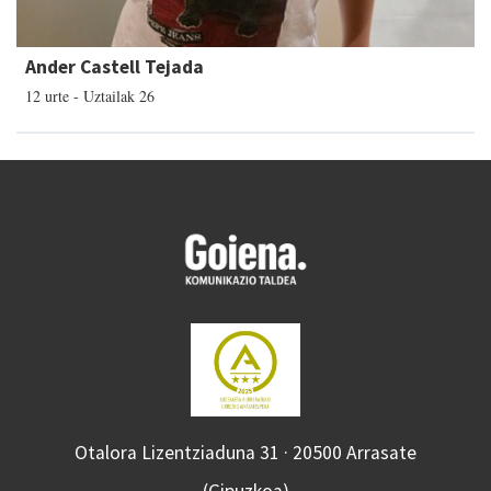
Ander Castell Tejada
12 urte - Uztailak 26
Otalora Lizentziaduna 31 · 20500 Arrasate
(Gipuzkoa)