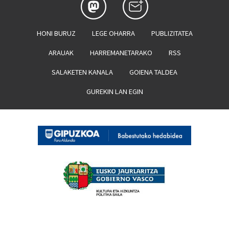
HONI BURUZ
LEGE OHARRA
PUBLIZITATEA
ARAUAK
HARREMANETARAKO
RSS
SALAKETEN KANALA
GOIENA TALDEA
GUREKIN LAN EGIN