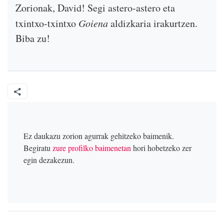
Zorionak, David! Segi astero-astero eta
txintxo-txintxo
Goiena
aldizkaria irakurtzen.
Biba zu!
Ez daukazu zorion agurrak gehitzeko baimenik.
Begiratu
zure profilko baimenetan
hori hobetzeko zer
egin dezakezun.