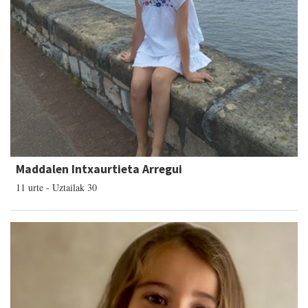
Maddalen Intxaurtieta Arregui
11 urte - Uztailak 30