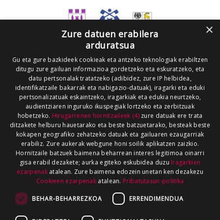
×
Zure datuen erabilera
arduratsua
Gu eta gure bazkideek cookieak eta antzeko teknologiak erabiltzen
ditugu zure gailuan informazioa gordetzeko eta eskuratzeko, eta
datu pertsonalak tratatzeko (adibidez, zure IP helbidea,
identifikatzaile bakarrak eta nabigazio-datuak), iragarki eta eduki
pertsonalizatuak eskaintzeko, iragarkiak eta edukia neurtzeko,
audientziaren inguruko ikuspegiak lortzeko eta zerbitzuak
hobetzeko.
Hirugarrenen hornitzaileek (4)
zure datuak ere trata
ditzakete helburu hauetarako eta beste batzuetarako, besteak beste
kokapen geografiko zehatzeko datuak eta gailuaren ezaugarriak
erabiliz. Zure aukerak webgune honi soilik aplikatzen zaizkio.
Hornitzaile batzuek baimena beharrean interes legitimoa oinarri
gisa erabil dezakete; aurka egiteko eskubidea duzu
Iragarkien
ezarpenak
atalean. Zure baimena edozein unetan ken dezakezu
Cookieen ezarpenak
atalean.
Pribatutasun-politika
BEHAR-BEHARREZKOA
ERRENDIMENDUA