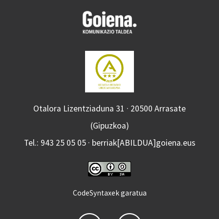
Otalora Lizentziaduna 31 · 20500 Arrasate
(Gipuzkoa)
Tel.: 943 25 05 05 · berriak[ABILDUA]goiena.eus
CodeSyntaxek garatua