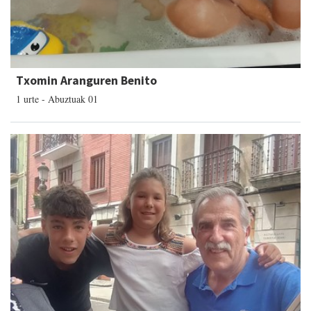
Txomin Aranguren Benito
1 urte - Abuztuak 01