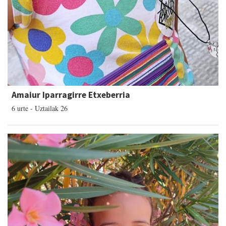
Amaiur Iparragirre Etxeberria
6 urte - Uztailak 26