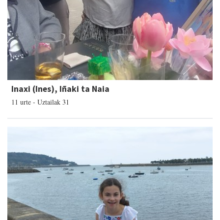
Inaxi (Ines), Iñaki ta Naia
11 urte - Uztailak 31