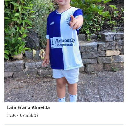
Lain Eraña Almeida
3 urte - Uztailak 28