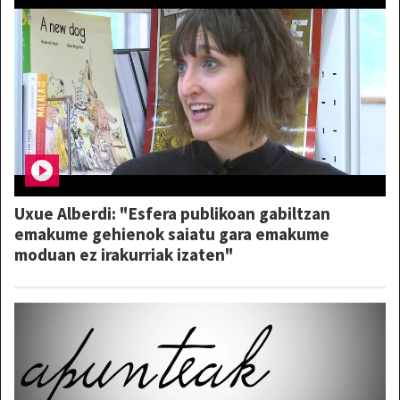
Uxue Alberdi: "Esfera publikoan gabiltzan
emakume gehienok saiatu gara emakume
moduan ez irakurriak izaten"