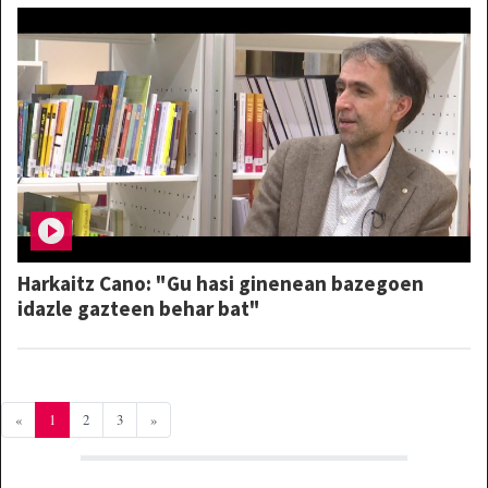
Harkaitz Cano: "Gu hasi ginenean bazegoen
idazle gazteen behar bat"
«
1
2
3
»