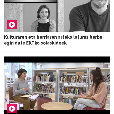
Kulturaren eta herriaren arteko loturaz berba
egin dute EKTko solaskideek