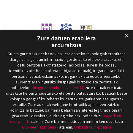
×
Zure datuen erabilera
arduratsua
Gu eta gure bazkideek cookieak eta antzeko teknologiak erabiltzen
ditugu zure gailuan informazioa gordetzeko eta eskuratzeko, eta
datu pertsonalak tratatzeko (adibidez, zure IP helbidea,
identifikatzaile bakarrak eta nabigazio-datuak), iragarki eta eduki
pertsonalizatuak eskaintzeko, iragarkiak eta edukia neurtzeko,
audientziaren inguruko ikuspegiak lortzeko eta zerbitzuak
hobetzeko.
Hirugarrenen hornitzaileek (4)
zure datuak ere trata
ditzakete helburu hauetarako eta beste batzuetarako, besteak beste
kokapen geografiko zehatzeko datuak eta gailuaren ezaugarriak
erabiliz. Zure aukerak webgune honi soilik aplikatzen zaizkio.
Hornitzaile batzuek baimena beharrean interes legitimoa oinarri
gisa erabil dezakete; aurka egiteko eskubidea duzu
Iragarkien
ezarpenak
atalean. Zure baimena edozein unetan ken dezakezu
Cookieen ezarpenak
atalean.
Pribatutasun-politika