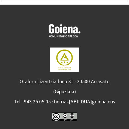
Otalora Lizentziaduna 31 · 20500 Arrasate
(Gipuzkoa)
Tel.: 943 25 05 05 · berriak[ABILDUA]goiena.eus