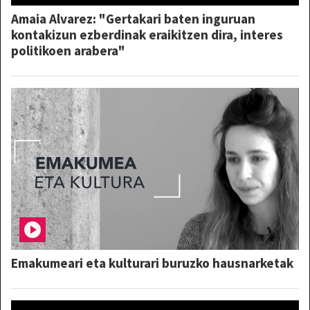
Amaia Alvarez: "Gertakari baten inguruan
kontakizun ezberdinak eraikitzen dira, interes
politikoen arabera"
Emakumeari eta kulturari buruzko hausnarketak