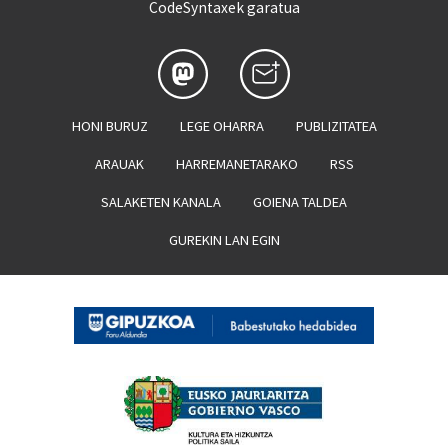
CodeSyntaxek garatua
HONI BURUZ
LEGE OHARRA
PUBLIZITATEA
ARAUAK
HARREMANETARAKO
RSS
SALAKETEN KANALA
GOIENA TALDEA
GUREKIN LAN EGIN