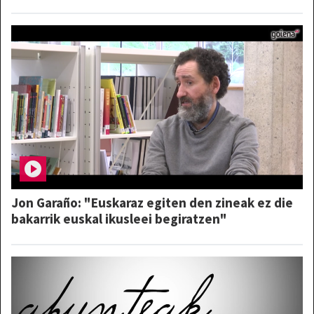
Jon Garaño: "Euskaraz egiten den zineak ez die
bakarrik euskal ikusleei begiratzen"