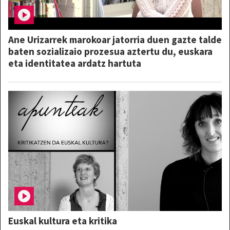
Ane Urizarrek marokoar jatorria duen gazte talde
baten sozializaio prozesua aztertu du, euskara
eta identitatea ardatz hartuta
Euskal kultura eta kritika