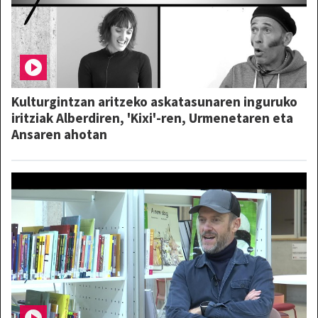
Kulturgintzan aritzeko askatasunaren inguruko
iritziak Alberdiren, 'Kixi'-ren, Urmenetaren eta
Ansaren ahotan