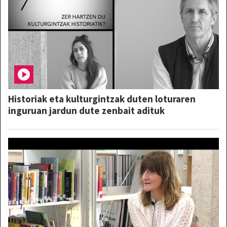
Historiak eta kulturgintzak duten loturaren
inguruan jardun dute zenbait adituk