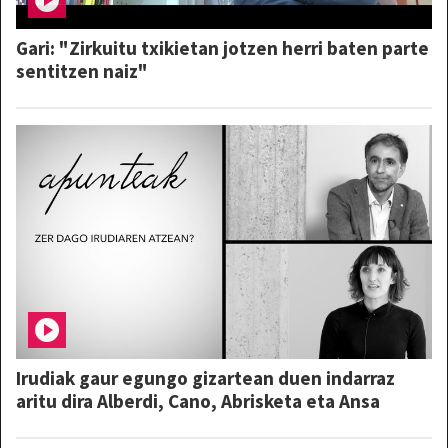
Gari: "Zirkuitu txikietan jotzen herri baten parte
sentitzen naiz"
Irudiak gaur egungo gizartean duen indarraz
aritu dira Alberdi, Cano, Abrisketa eta Ansa