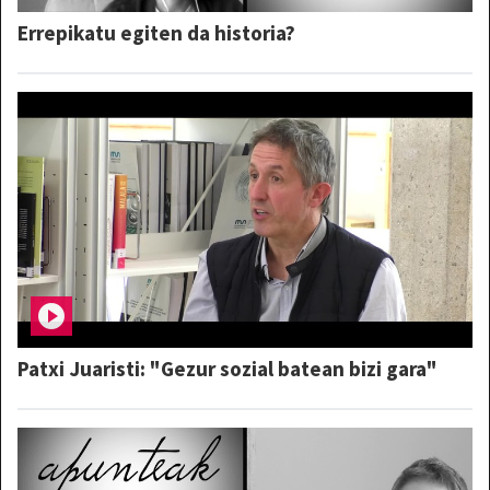
Errepikatu egiten da historia?
Patxi Juaristi: "Gezur sozial batean bizi gara"