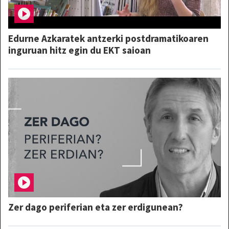
Edurne Azkaratek antzerki postdramatikoaren
inguruan hitz egin du EKT saioan
Zer dago periferian eta zer erdigunean?