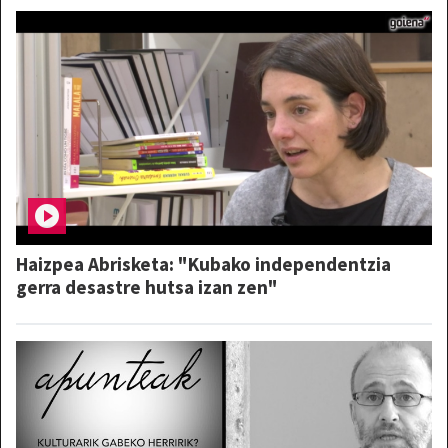
Haizpea Abrisketa: "Kubako independentzia
gerra desastre hutsa izan zen"