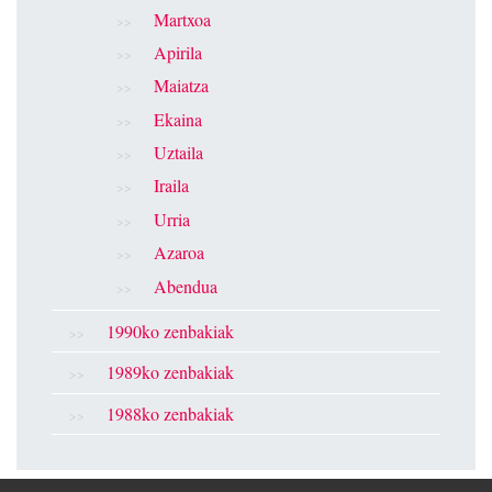
Martxoa
Apirila
Maiatza
Ekaina
Uztaila
Iraila
Urria
Azaroa
Abendua
1990ko zenbakiak
1989ko zenbakiak
1988ko zenbakiak