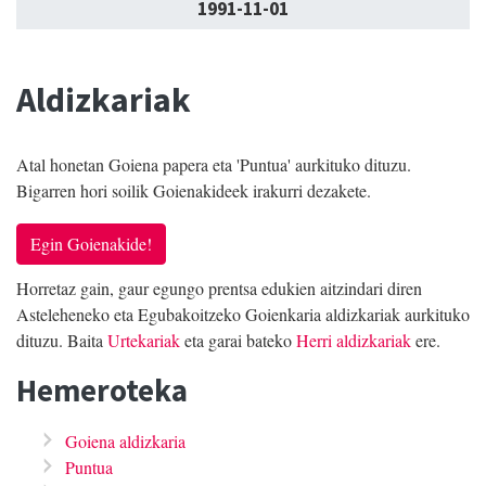
1991-11-01
Aldizkariak
Atal honetan Goiena papera eta 'Puntua' aurkituko dituzu.
Bigarren hori soilik Goienakideek irakurri dezakete.
Egin Goienakide!
Horretaz gain, gaur egungo prentsa edukien aitzindari diren
Asteleheneko eta Egubakoitzeko Goienkaria aldizkariak aurkituko
dituzu. Baita
Urtekariak
eta garai bateko
Herri aldizkariak
ere.
Hemeroteka
Goiena aldizkaria
Puntua