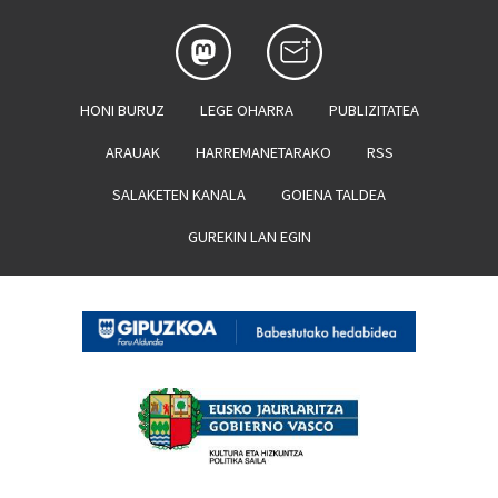
HONI BURUZ
LEGE OHARRA
PUBLIZITATEA
ARAUAK
HARREMANETARAKO
RSS
SALAKETEN KANALA
GOIENA TALDEA
GUREKIN LAN EGIN