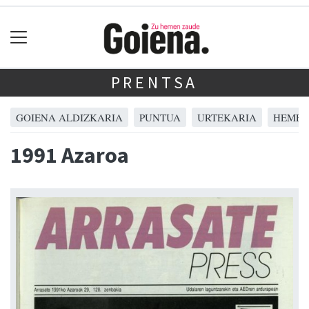
PRENTSA
GOIENA ALDIZKARIA
PUNTUA
URTEKARIA
HEMER
1991 Azaroa