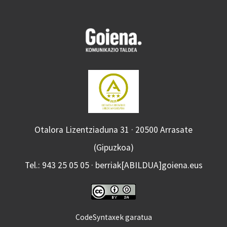
Otalora Lizentziaduna 31 · 20500 Arrasate
(Gipuzkoa)
Tel.: 943 25 05 05 · berriak[ABILDUA]goiena.eus
CodeSyntaxek garatua