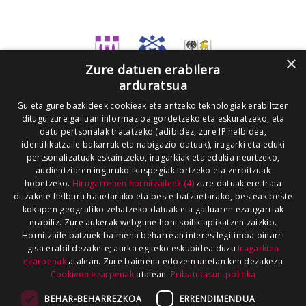
×
Zure datuen erabilera
arduratsua
Gu eta gure bazkideek cookieak eta antzeko teknologiak erabiltzen
ditugu zure gailuan informazioa gordetzeko eta eskuratzeko, eta
datu pertsonalak tratatzeko (adibidez, zure IP helbidea,
identifikatzaile bakarrak eta nabigazio-datuak), iragarki eta eduki
pertsonalizatuak eskaintzeko, iragarkiak eta edukia neurtzeko,
audientziaren inguruko ikuspegiak lortzeko eta zerbitzuak
hobetzeko.
Hirugarrenen hornitzaileek (4)
zure datuak ere trata
ditzakete helburu hauetarako eta beste batzuetarako, besteak beste
kokapen geografiko zehatzeko datuak eta gailuaren ezaugarriak
erabiliz. Zure aukerak webgune honi soilik aplikatzen zaizkio.
Hornitzaile batzuek baimena beharrean interes legitimoa oinarri
gisa erabil dezakete; aurka egiteko eskubidea duzu
Iragarkien
ezarpenak
atalean. Zure baimena edozein unetan ken dezakezu
Cookieen ezarpenak
atalean.
Pribatutasun-politika
BEHAR-BEHARREZKOA
ERRENDIMENDUA