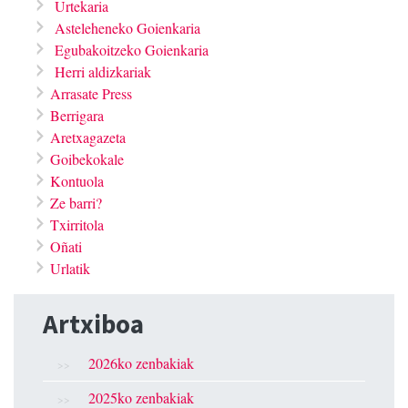
Urtekaria
Asteleheneko Goienkaria
Egubakoitzeko Goienkaria
Herri aldizkariak
Arrasate Press
Berrigara
Aretxagazeta
Goibekokale
Kontuola
Ze barri?
Txirritola
Oñati
Urlatik
Artxiboa
2026ko zenbakiak
2025ko zenbakiak