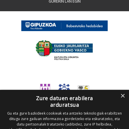
GUREKIN LAN EGIN
×
Zure datuen erabilera
arduratsua
Gu eta gure bazkideek cookieak eta antzeko teknologiak erabiltzen
ditugu zure gailuan informazioa gordetzeko eta eskuratzeko, eta
datu pertsonalak tratatzeko (adibidez, zure IP helbidea,