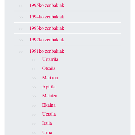
1995ko zenbakiak
1994ko zenbakiak
1993ko zenbakiak
1992ko zenbakiak
1991ko zenbakiak
Urtarrila
Otsaila
Martxoa
Apirila
Maiatza
Ekaina
Uztaila
Iraila
Urria