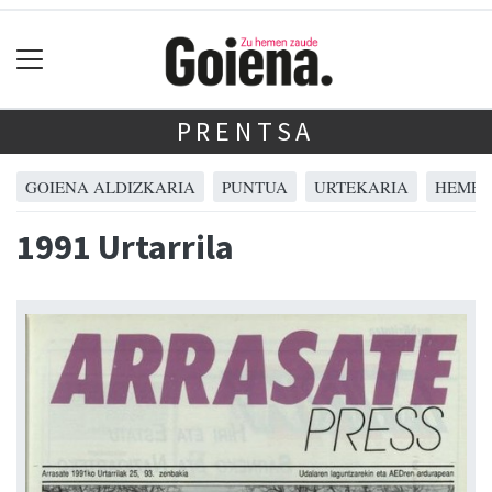
PRENTSA
GOIENA ALDIZKARIA
PUNTUA
URTEKARIA
HEMER
1991 Urtarrila