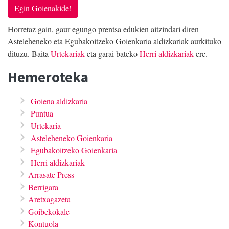
Egin Goienakide!
Horretaz gain, gaur egungo prentsa edukien aitzindari diren
Asteleheneko eta Egubakoitzeko Goienkaria aldizkariak aurkituko
dituzu. Baita
Urtekariak
eta garai bateko
Herri aldizkariak
ere.
Hemeroteka
Goiena aldizkaria
Puntua
Urtekaria
Asteleheneko Goienkaria
Egubakoitzeko Goienkaria
Herri aldizkariak
Arrasate Press
Berrigara
Aretxagazeta
Goibekokale
Kontuola