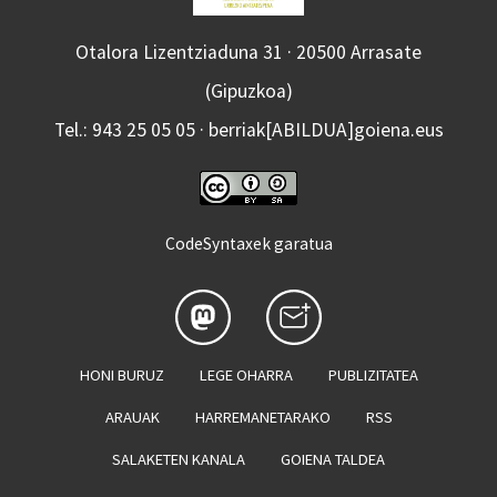
Otalora Lizentziaduna 31 · 20500 Arrasate
(Gipuzkoa)
Tel.: 943 25 05 05 · berriak[ABILDUA]goiena.eus
CodeSyntaxek garatua
HONI BURUZ
LEGE OHARRA
PUBLIZITATEA
ARAUAK
HARREMANETARAKO
RSS
SALAKETEN KANALA
GOIENA TALDEA