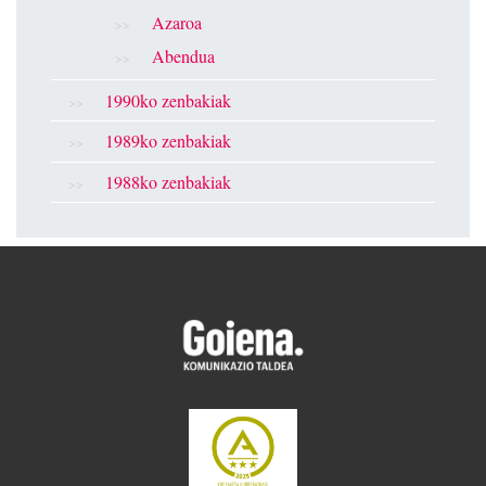
Azaroa
Abendua
1990ko zenbakiak
1989ko zenbakiak
1988ko zenbakiak