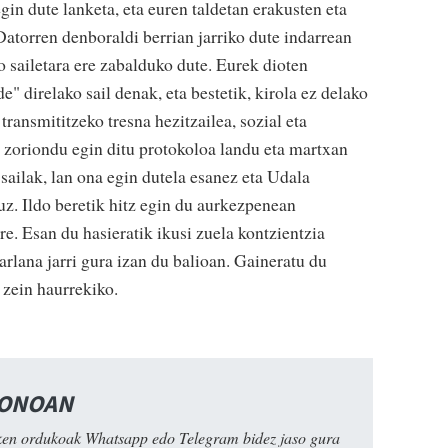
in dute lanketa, eta euren taldetan erakusten eta
Datorren denboraldi berrian jarriko dute indarrean
ko sailetara ere zabalduko dute. Eurek dioten
e" direlako sail denak, eta bestetik, kirola ez delako
transmititzeko tresna hezitzailea, sozial eta
k zoriondu egin ditu protokoloa landu eta martxan
ailak, lan ona egin dutela esanez eta Udala
uz. Ildo beretik hitz egin du aurkezpenean
. Esan du hasieratik ikusi zuela kontzientzia
rlana jarri gura izan du balioan. Gaineratu du
 zein haurrekiko.
FONOAN
ken ordukoak Whatsapp edo Telegram bidez jaso gura