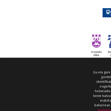
Gu eta gure
gordet
identifika
iragark
hobetzeko
beste batzu
erabili
beharrean 
ezarpen