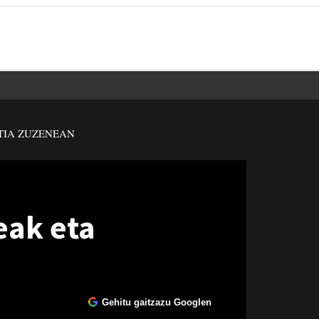
TIA ZUZENEAN
eak eta
Gehitu gaitzazu Googlen