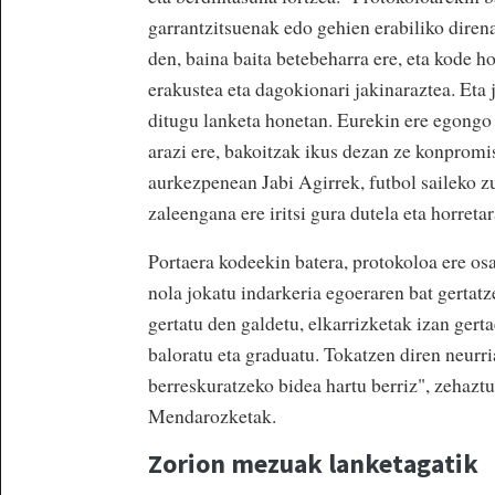
garrantzitsuenak edo gehien erabiliko diren
den, baina baita betebeharra ere, eta kode h
erakustea eta dagokionari jakinaraztea. Eta j
ditugu lanketa honetan. Eurekin ere egongo 
arazi ere, bakoitzak ikus dezan ze konprom
aurkezpenean Jabi Agirrek, futbol saileko z
zaleengana ere iritsi gura dutela eta horretar
Portaera kodeekin batera, protokoloa ere osat
nola jokatu indarkeria egoeraren bat gertat
gertatu den galdetu, elkarrizketak izan gert
baloratu eta graduatu. Tokatzen diren neurri
berreskuratzeko bidea hartu berriz", zehaztu
Mendarozketak.
Zorion mezuak lanketagatik