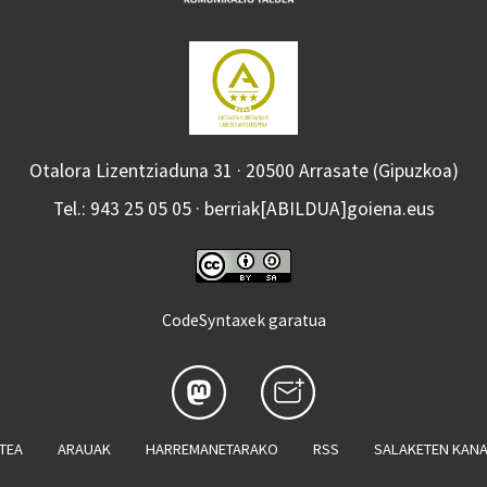
Otalora Lizentziaduna 31 · 20500 Arrasate (Gipuzkoa)
Tel.: 943 25 05 05 · berriak[ABILDUA]goiena.eus
CodeSyntaxek garatua
ATEA
ARAUAK
HARREMANETARAKO
RSS
SALAKETEN KAN