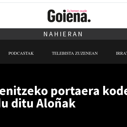
NAHIERAN
PODCASTAK
TELEBISTA ZUZENEAN
IRRA
enitzeko portaera kod
u ditu Aloñak