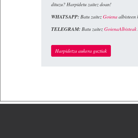
dituzu? Harpidetu zaitez doan!
WHATSAPP:
Batu zaitez
Goiena
albisteen 
TELEGRAM:
Batu zaitez
GoienaAlbisteak
Harpidetza aukera guztiak