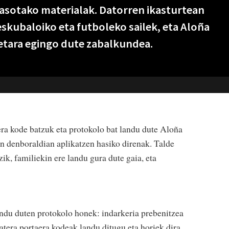
jasotako materialak. Datorren ikasturtean
eskubaloiko eta futboleko sailek, eta Aloña
etara egingo dute zabalkundea.
ra kode batzuk eta protokolo bat landu dute Aloña
en denboraldian aplikatzen hasiko direnak. Talde
ik, familiekin ere landu gura dute gaia, eta
 landu duten protokolo honek: indarkeria prebenitzea
atera portaera kodeak landu ditugu eta horiek dira