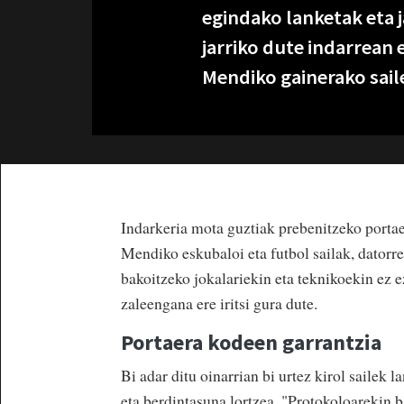
egindako lanketak eta 
jarriko dute indarrean 
Mendiko gainerako sail
Indarkeria mota guztiak prebenitzeko portae
Mendiko eskubaloi eta futbol sailak, datorr
bakoitzeko jokalariekin eta teknikoekin ez ez
zaleengana ere iritsi gura dute.
Portaera kodeen garrantzia
Bi adar ditu oinarrian bi urtez kirol sailek
eta berdintasuna lortzea. "Protokoloarekin b