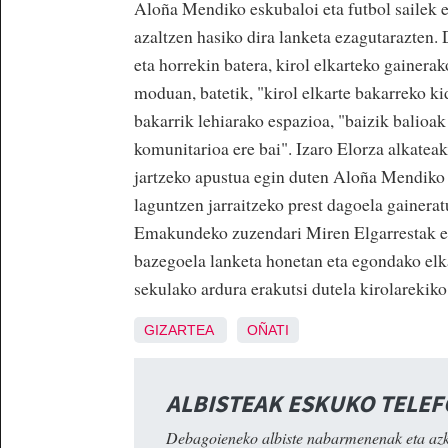
Aloña Mendiko eskubaloi eta futbol sailek eg
azaltzen hasiko dira lanketa ezagutarazten. 
eta horrekin batera, kirol elkarteko gainera
moduan, batetik, "kirol elkarte bakarreko kid
bakarrik lehiarako espazioa, "baizik balioak 
komunitarioa ere bai". Izaro Elorza alkatea
jartzeko apustua egin duten Aloña Mendiko s
laguntzen jarraitzeko prest dagoela gainerat
Emakundeko zuzendari Miren Elgarrestak ere
bazegoela lanketa honetan eta egondako elka
sekulako ardura erakutsi dutela kirolarekiko
GIZARTEA
OÑATI
ALBISTEAK ESKUKO TELE
Debagoieneko albiste nabarmenenak eta az