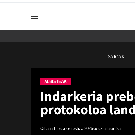
SAIOAK
ALBISTEAK
Indarkeria preb
protokoloa land
Oihana Elorza Gorostiza
2026ko uztailaren 2a