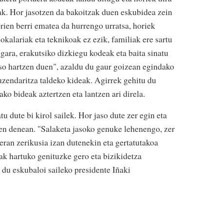
ak. Hor jasotzen da bakoitzak duen eskubidea zein
orien berri ematea da hurrengo urratsa, horiek
okalariak eta teknikoak ez ezik, familiak ere sartu
gara, erakutsiko dizkiegu kodeak eta baita sinatu
iso hartzen duen", azaldu du gaur goizean egindako
uzendaritza taldeko kideak. Agirrek gehitu du
ako bideak aztertzen eta lantzen ari direla.
u dute bi kirol sailek. Hor jaso dute zer egin eta
zen denean. "Salaketa jasoko genuke lehenengo, zer
aeran zerikusia izan dutenekin eta gertatutakoa
ak hartuko genituzke gero eta bizikidetza
 du eskubaloi saileko presidente Iñaki