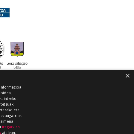
×
 informazioa
lbidea,
skaintzeko,
rbitzuak
etarako eta
 ezaugarriak
 baimena
zu
Iragarkien
k
atalean.