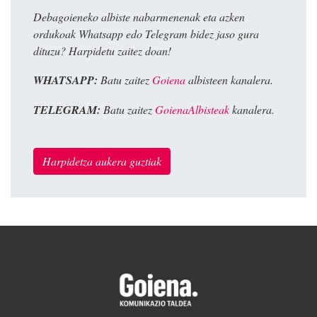
Debagoieneko albiste nabarmenenak eta azken
ordukoak Whatsapp edo Telegram bidez jaso gura
dituzu? Harpidetu zaitez doan!
WHATSAPP:
Batu zaitez
Goiena
albisteen kanalera.
TELEGRAM:
Batu zaitez
GoienaAlbisteak
kanalera.
Harpidetza aukera guztiak