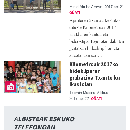
Mirari Altube Arrese
2017 api 21
OÑATI
Apirilaren 28an aurkeztuko
dituzte Kilometroak 2017
jaialdiaren kantua eta
bideoklipa. Egunotan dabiltza
gertatzen bideoklip hori eta
auzolanean sort…
Kilometroak 2017ko
bidekliparen
grabazioa Txantxiku
Ikastolan
Txomin Madina Milikua
2017 api 22
OÑATI
ALBISTEAK ESKUKO
TELEFONOAN