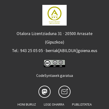
Otalora Lizentziaduna 31 · 20500 Arrasate
(Gipuzkoa)
Tel.: 943 25 05 05 · berriak[ABILDUA]goiena.eus
CodeSyntaxek garatua
HONI BURUZ
LEGE OHARRA
PUBLIZITATEA