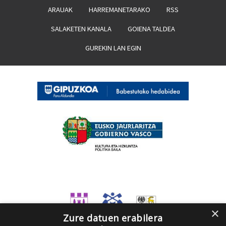
ARAUAK
HARREMANETARAKO
RSS
SALAKETEN KANALA
GOIENA TALDEA
GUREKIN LAN EGIN
×
Zure datuen erabilera