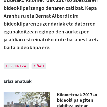
dutelako Kilometroak 2017ko abestiaren
bideoklipa izango denaren zati bat. Kepa
Aranburu eta Bernat Alberdi dira
bideokliparen zuzendariak eta datorren
egubakoitzean egingo den aurkezpen
jaialdian estreinatuko dute bai abestia eta
baita bideoklipa ere.
HEZKUNTZA
OÑATI
Erlazionatuak
Kilometroak 2017ko
bideoklipa egiten
dabiltza astean