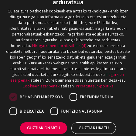
arduratsua
Gu eta gure bazkideek cookieak eta antzeko teknologiak erabiltzen
ditugu zure gailuan informazioa gordetzeko eta eskuratzeko, eta
datu pertsonalak tratatzeko (adibidez, zure IP helbidea,
identifikatzaile bakarrak eta nabigazio-datuak), iragarki eta eduki
pertsonalizatuak eskaintzeko, iragarkiak eta edukia neurtzeko,
audientziaren inguruko ikuspegiak lortzeko eta zerbitzuak
hobetzeko.
Hirugarrenen hornitzaileek (4)
zure datuak ere trata
ditzakete helburu hauetarako eta beste batzuetarako, besteak beste
kokapen geografiko zehatzeko datuak eta gailuaren ezaugarriak
erabiliz. Zure aukerak webgune honi soilik aplikatzen zaizkio.
Hornitzaile batzuek baimena beharrean interes legitimoa oinarri
gisa erabil dezakete; aurka egiteko eskubidea duzu
Iragarkien
ezarpenak
atalean. Zure baimena edozein unetan ken dezakezu
Cookieen ezarpenak
atalean.
Pribatutasun-politika
BEHAR-BEHARREZKOA
ERRENDIMENDUA
BIDERATZEA
FUNTZIONALTASUNA
GUZTIAK ONARTU
GUZTIAK UKATU