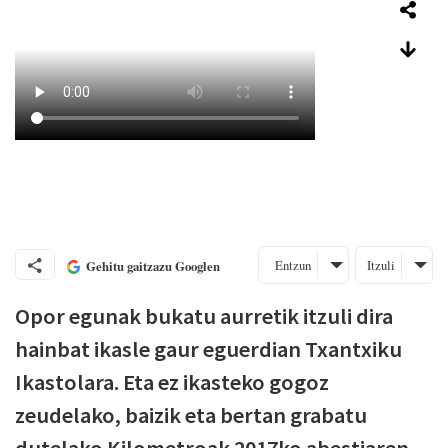
Entzun
Itzuli
Gehitu gaitzazu Googlen
Opor egunak bukatu aurretik itzuli dira
hainbat ikasle gaur eguerdian Txantxiku
Ikastolara. Eta ez ikasteko gogoz
zeudelako, baizik eta bertan grabatu