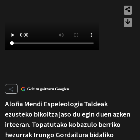
Gehitu gaitzazu Googlen
Aloña Mendi Espeleologia Taldeak
ezusteko bikoitza jaso du egin duen azken
irteeran. Topatutako kobazulo berriko
hezurrak Irungo Gordailura bidaliko