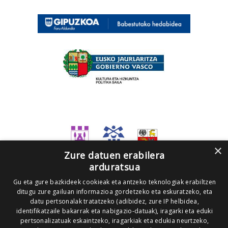
×
Zure datuen erabilera
arduratsua
Gu eta gure bazkideek cookieak eta antzeko teknologiak erabiltzen
ditugu zure gailuan informazioa gordetzeko eta eskuratzeko, eta
datu pertsonalak tratatzeko (adibidez, zure IP helbidea,
identifikatzaile bakarrak eta nabigazio-datuak), iragarki eta eduki
pertsonalizatuak eskaintzeko, iragarkiak eta edukia neurtzeko,