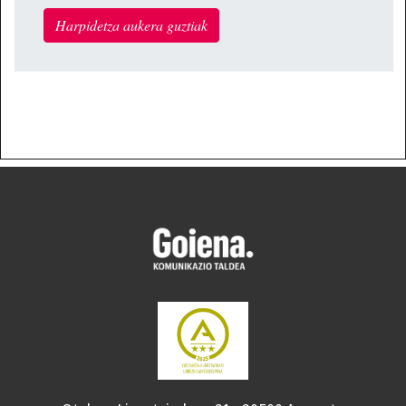
Harpidetza aukera guztiak