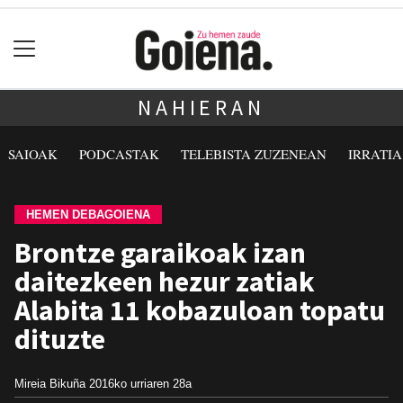
NAHIERAN
SAIOAK
PODCASTAK
TELEBISTA ZUZENEAN
IRRATI
HEMEN DEBAGOIENA
Brontze garaikoak izan
daitezkeen hezur zatiak
Alabita 11 kobazuloan topatu
dituzte
Mireia Bikuña
2016ko urriaren 28a