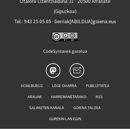
Otalora Lizentziaduna 31 · 20500 Arrasate
(Gipuzkoa)
Tel.: 943 25 05 05 · berriak[ABILDUA]goiena.eus
CodeSyntaxek garatua
HONI BURUZ
LEGE OHARRA
PUBLIZITATEA
ARAUAK
HARREMANETARAKO
RSS
SALAKETEN KANALA
GOIENA TALDEA
GUREKIN LAN EGIN