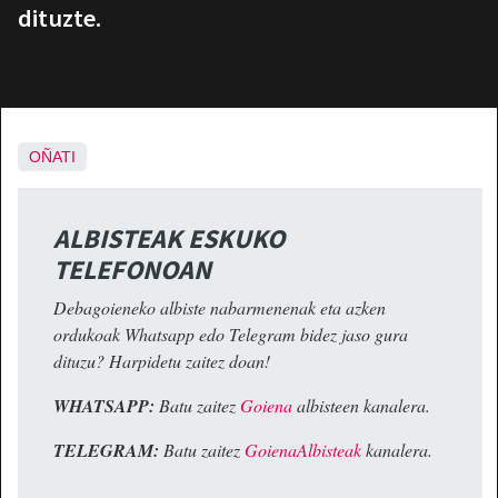
dituzte.
OÑATI
ALBISTEAK ESKUKO
TELEFONOAN
Debagoieneko albiste nabarmenenak eta azken
ordukoak Whatsapp edo Telegram bidez jaso gura
dituzu? Harpidetu zaitez doan!
WHATSAPP:
Batu zaitez
Goiena
albisteen kanalera.
TELEGRAM:
Batu zaitez
GoienaAlbisteak
kanalera.