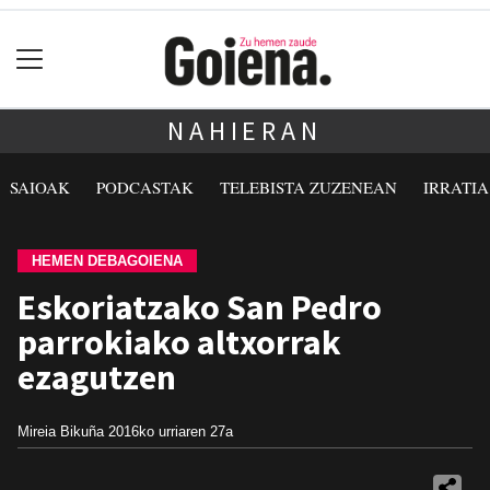
NAHIERAN
SAIOAK
PODCASTAK
TELEBISTA ZUZENEAN
IRRATI
HEMEN DEBAGOIENA
Eskoriatzako San Pedro
parrokiako altxorrak
ezagutzen
Mireia Bikuña
2016ko urriaren 27a