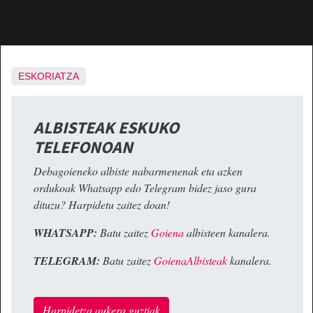
ESKORIATZA
ALBISTEAK ESKUKO
TELEFONOAN
Debagoieneko albiste nabarmenenak eta azken
ordukoak Whatsapp edo Telegram bidez jaso gura
dituzu? Harpidetu zaitez doan!
WHATSAPP:
Batu zaitez
Goiena
albisteen kanalera.
TELEGRAM:
Batu zaitez
GoienaAlbisteak
kanalera.
Harpidetza aukera guztiak