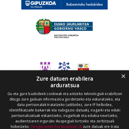
×
Zure datuen erabilera
arduratsua
Gu eta gure bazkideek cookieak eta antzeko teknologiak erabiltzen
ditugu zure gailuan informazioa gordetzeko eta eskuratzeko, eta
datu pertsonalak tratatzeko (adibidez, zure IP helbidea,
identifikatzaile bakarrak eta nabigazio-datuak), iragarki eta eduki
pertsonalizatuak eskaintzeko, iragarkiak eta edukia neurtzeko,
audientziaren inguruko ikuspegiak lortzeko eta zerbitzuak
hobetzeko.
Hirugarrenen hornitzaileek (4)
zure datuak ere trata