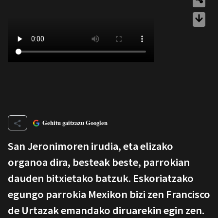
Gehitu gaitzazu Googlen
San Jeronimoren irudia, eta elizako
organoa dira, besteak beste, parrokian
dauden bitxietako batzuk. Eskoriatzako
egungo parrokia Mexikon bizi zen Francisco
de Urtazak emandako diruarekin egin zen.