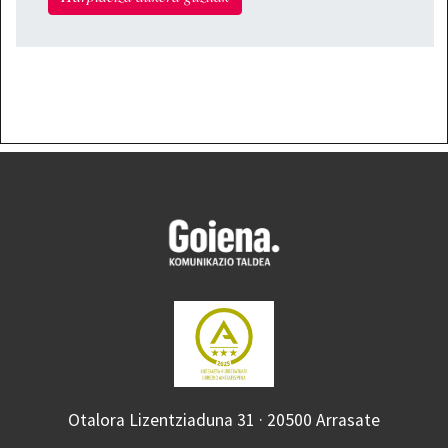
Otalora Lizentziaduna 31 · 20500 Arrasate