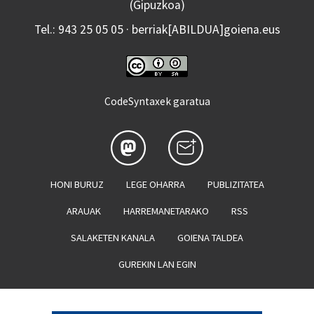
(Gipuzkoa)
Tel.: 943 25 05 05 · berriak[ABILDUA]goiena.eus
CodeSyntaxek garatua
HONI BURUZ
LEGE OHARRA
PUBLIZITATEA
ARAUAK
HARREMANETARAKO
RSS
SALAKETEN KANALA
GOIENA TALDEA
GUREKIN LAN EGIN