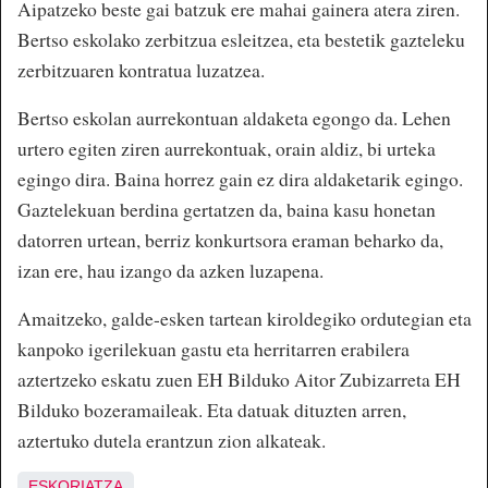
Aipatzeko beste gai batzuk ere mahai gainera atera ziren.
Bertso eskolako zerbitzua esleitzea, eta bestetik gazteleku
zerbitzuaren kontratua luzatzea.
Bertso eskolan aurrekontuan aldaketa egongo da. Lehen
urtero egiten ziren aurrekontuak, orain aldiz, bi urteka
egingo dira. Baina horrez gain ez dira aldaketarik egingo.
Gaztelekuan berdina gertatzen da, baina kasu honetan
datorren urtean, berriz konkurtsora eraman beharko da,
izan ere, hau izango da azken luzapena.
Amaitzeko, galde-esken tartean kiroldegiko ordutegian eta
kanpoko igerilekuan gastu eta herritarren erabilera
aztertzeko eskatu zuen EH Bilduko Aitor Zubizarreta EH
Bilduko bozeramaileak. Eta datuak dituzten arren,
aztertuko dutela erantzun zion alkateak.
ESKORIATZA