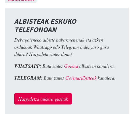
ALBISTEAK ESKUKO
TELEFONOAN
Debagoieneko albiste nabarmenenak eta azken
ordukoak Whatsapp edo Telegram bidez jaso gura
dituzu? Harpidetu zaitez doan!
WHATSAPP:
Batu zaitez
Goiena
albisteen kanalera.
TELEGRAM:
Batu zaitez
GoienaAlbisteak
kanalera.
Harpidetza aukera guztiak