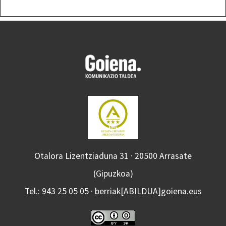
Otalora Lizentziaduna 31 · 20500 Arrasate
(Gipuzkoa)
Tel.: 943 25 05 05 · berriak[ABILDUA]goiena.eus