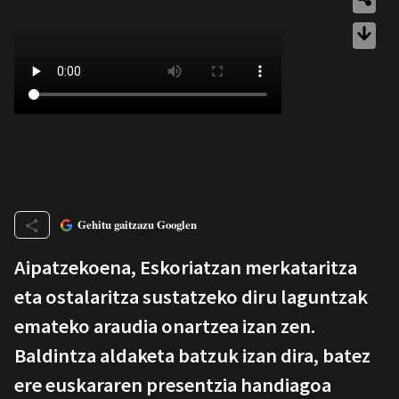
Gehitu gaitzazu Googlen
Aipatzekoena, Eskoriatzan merkataritza
eta ostalaritza sustatzeko diru laguntzak
emateko araudia onartzea izan zen.
Baldintza aldaketa batzuk izan dira, batez
ere euskararen presentzia handiagoa