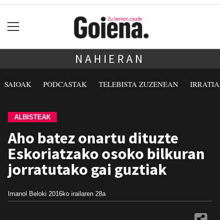
NAHIERAN
SAIOAK
PODCASTAK
TELEBISTA ZUZENEAN
IRRATI
ALBISTEAK
Aho batez onartu dituzte
Eskoriatzako osoko bilkuran
jorratutako gai guztiak
Imanol Beloki
2016ko irailaren 28a