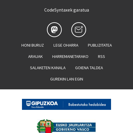
CodeSyntaxek garatua
HONI BURUZ
LEGE OHARRA
PUBLIZITATEA
ARAUAK
HARREMANETARAKO
RSS
SALAKETEN KANALA
GOIENA TALDEA
GUREKIN LAN EGIN