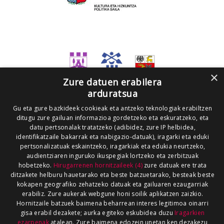
×
Zure datuen erabilera
arduratsua
Gu eta gure bazkideek cookieak eta antzeko teknologiak erabiltzen
ditugu zure gailuan informazioa gordetzeko eta eskuratzeko, eta
datu pertsonalak tratatzeko (adibidez, zure IP helbidea,
identifikatzaile bakarrak eta nabigazio-datuak), iragarki eta eduki
pertsonalizatuak eskaintzeko, iragarkiak eta edukia neurtzeko,
audientziaren inguruko ikuspegiak lortzeko eta zerbitzuak
hobetzeko.
Hirugarrenen hornitzaileek (4)
zure datuak ere trata
ditzakete helburu hauetarako eta beste batzuetarako, besteak beste
kokapen geografiko zehatzeko datuak eta gailuaren ezaugarriak
erabiliz. Zure aukerak webgune honi soilik aplikatzen zaizkio.
Hornitzaile batzuek baimena beharrean interes legitimoa oinarri
gisa erabil dezakete; aurka egiteko eskubidea duzu
Iragarkien
ezarpenak
atalean. Zure baimena edozein unetan ken dezakezu