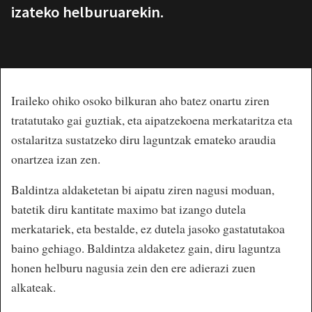
izateko helburuarekin.
Iraileko ohiko osoko bilkuran aho batez onartu ziren
tratatutako gai guztiak, eta aipatzekoena merkataritza eta
ostalaritza sustatzeko diru laguntzak emateko araudia
onartzea izan zen.
Baldintza aldaketetan bi aipatu ziren nagusi moduan,
batetik diru kantitate maximo bat izango dutela
merkatariek, eta bestalde, ez dutela jasoko gastatutakoa
baino gehiago. Baldintza aldaketez gain, diru laguntza
honen helburu nagusia zein den ere adierazi zuen
alkateak.