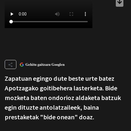
Gehitu gaitzazu Googlen
Zapatuan egingo dute beste urte batez
Apotzagako goitibehera lasterketa. Bide
mozketa baten ondorioz aldaketa batzuk
egin dituzte antolatzaileek, baina
prestaketak "bide onean" doaz.