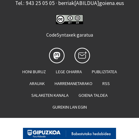
Tel.: 943 25 05 05 · berriak[ABILDUA]goiena.eus
CodeSyntaxek garatua
HONI BURUZ
LEGE OHARRA
PUBLIZITATEA
ARAUAK
HARREMANETARAKO
RSS
SALAKETEN KANALA
GOIENA TALDEA
GUREKIN LAN EGIN