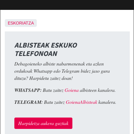
ESKORIATZA
ALBISTEAK ESKUKO
TELEFONOAN
Debagoieneko albiste nabarmenenak eta azken
ordukoak Whatsapp edo Telegram bidez jaso gura
dituzu? Harpidetu zaitez doan!
WHATSAPP:
Batu zaitez
Goiena
albisteen kanalera.
TELEGRAM:
Batu zaitez
GoienaAlbisteak
kanalera.
Harpidetza aukera guztiak