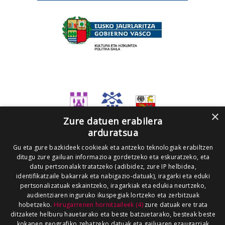
×
Zure datuen erabilera
arduratsua
Gu eta gure bazkideek cookieak eta antzeko teknologiak erabiltzen
ditugu zure gailuan informazioa gordetzeko eta eskuratzeko, eta
datu pertsonalak tratatzeko (adibidez, zure IP helbidea,
identifikatzaile bakarrak eta nabigazio-datuak), iragarki eta eduki
pertsonalizatuak eskaintzeko, iragarkiak eta edukia neurtzeko,
audientziaren inguruko ikuspegiak lortzeko eta zerbitzuak
hobetzeko.
Hirugarrenen hornitzaileek (4)
zure datuak ere trata
ditzakete helburu hauetarako eta beste batzuetarako, besteak beste
kokapen geografiko zehatzeko datuak eta gailuaren ezaugarriak