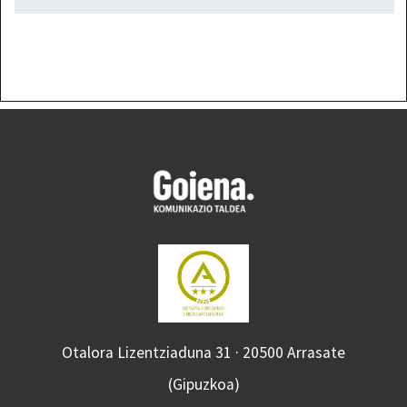
Otalora Lizentziaduna 31 · 20500 Arrasate
(Gipuzkoa)