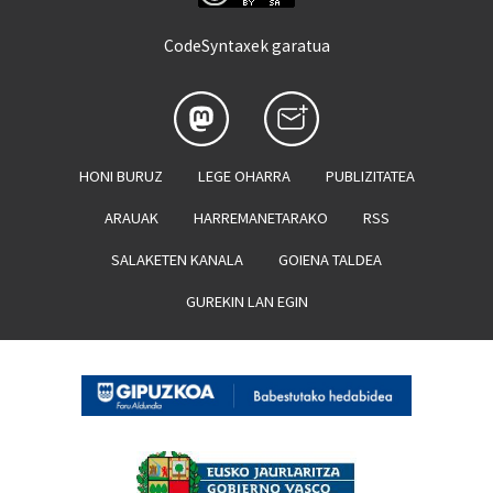
CodeSyntaxek garatua
HONI BURUZ
LEGE OHARRA
PUBLIZITATEA
ARAUAK
HARREMANETARAKO
RSS
SALAKETEN KANALA
GOIENA TALDEA
GUREKIN LAN EGIN