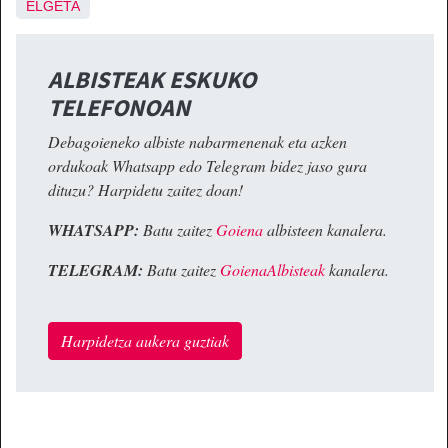
ELGETA
ALBISTEAK ESKUKO
TELEFONOAN
Debagoieneko albiste nabarmenenak eta azken
ordukoak Whatsapp edo Telegram bidez jaso gura
dituzu? Harpidetu zaitez doan!
WHATSAPP:
Batu zaitez
Goiena
albisteen kanalera.
TELEGRAM:
Batu zaitez
GoienaAlbisteak
kanalera.
Harpidetza aukera guztiak