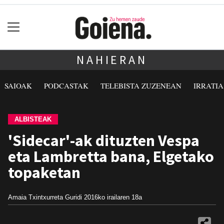
NAHIERAN
SAIOAK
PODCASTAK
TELEBISTA ZUZENEAN
IRRATI
ALBISTEAK
'Sidecar'-ak dituzten Vespa
eta Lambretta bana, Elgetako
topaketan
Amaia Txintxurreta Guridi
2016ko irailaren 18a