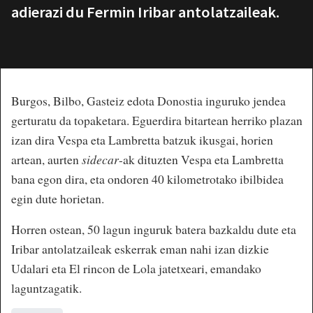
adierazi du Fermin Iribar antolatzaileak.
Burgos, Bilbo, Gasteiz edota Donostia inguruko jendea
gerturatu da topaketara. Eguerdira bitartean herriko plazan
izan dira Vespa eta Lambretta batzuk ikusgai, horien
artean, aurten
sidecar
-ak dituzten Vespa eta Lambretta
bana egon dira, eta ondoren 40 kilometrotako ibilbidea
egin dute horietan.
Horren ostean, 50 lagun inguruk batera bazkaldu dute eta
Iribar antolatzaileak eskerrak eman nahi izan dizkie
Udalari eta El rincon de Lola jatetxeari, emandako
laguntzagatik.