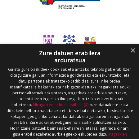
×
Zure datuen erabilera
arduratsua
Gu eta gure bazkideek cookieak eta antzeko teknologiak erabiltzen
ditugu zure gailuan informazioa gordetzeko eta eskuratzeko, eta
datu pertsonalak tratatzeko (adibidez, zure IP helbidea,
identifikatzaile bakarrak eta nabigazio-datuak), iragarki eta eduki
pertsonalizatuak eskaintzeko, iragarkiak eta edukia neurtzeko,
audientziaren inguruko ikuspegiak lortzeko eta zerbitzuak
hobetzeko.
Hirugarrenen hornitzaileek (4)
zure datuak ere trata
ditzakete helburu hauetarako eta beste batzuetarako, besteak beste
kokapen geografiko zehatzeko datuak eta gailuaren ezaugarriak
erabiliz. Zure aukerak webgune honi soilik aplikatzen zaizkio.
Hornitzaile batzuek baimena beharrean interes legitimoa oinarri
gisa erabil dezakete; aurka egiteko eskubidea duzu
Iragarkien