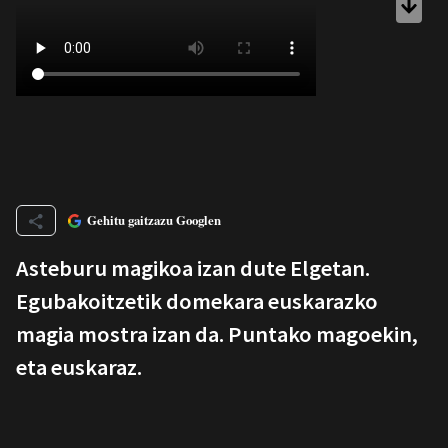
Gehitu gaitzazu Googlen
Asteburu magikoa izan dute Elgetan.
Egubakoitzetik domekara euskarazko
magia mostra izan da. Puntako magoekin,
eta euskaraz.