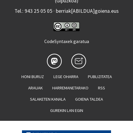
(Gipuzkoa)
Tel.: 943 25 05 05 · berriak[ABILDUA]goiena.eus
CodeSyntaxek garatua
HONI BURUZ
LEGE OHARRA
PUBLIZITATEA
ARAUAK
HARREMANETARAKO
RSS
SALAKETEN KANALA
GOIENA TALDEA
GUREKIN LAN EGIN