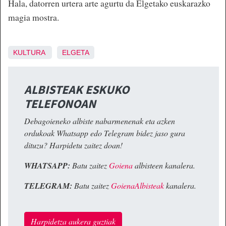
Hala, datorren urtera arte agurtu da Elgetako euskarazko
magia mostra.
KULTURA
ELGETA
ALBISTEAK ESKUKO
TELEFONOAN
Debagoieneko albiste nabarmenenak eta azken
ordukoak Whatsapp edo Telegram bidez jaso gura
dituzu? Harpidetu zaitez doan!
WHATSAPP:
Batu zaitez
Goiena
albisteen kanalera.
TELEGRAM:
Batu zaitez
GoienaAlbisteak
kanalera.
Harpidetza aukera guztiak