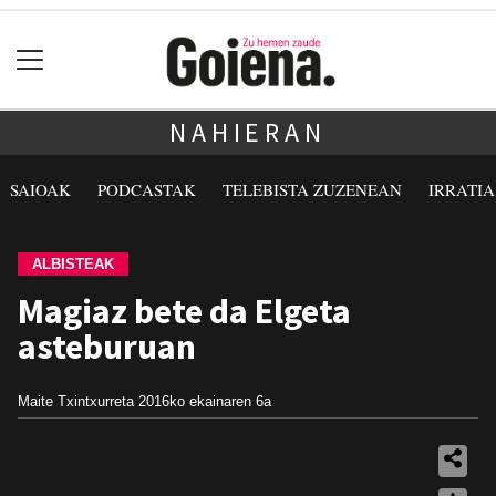
NAHIERAN
SAIOAK
PODCASTAK
TELEBISTA ZUZENEAN
IRRATI
ALBISTEAK
Magiaz bete da Elgeta
asteburuan
Maite Txintxurreta
2016ko ekainaren 6a