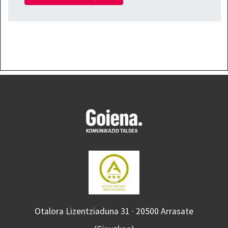
Otalora Lizentziaduna 31 · 20500 Arrasate