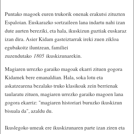
Puntako magoek euren trukorik onenak erakutsi zituzten
Espaloian. Euskarazko sortzaileen lana indartu nahi izan
dute aurten bereziki, eta hala, ikuskizun guztiak euskaraz
izan dira. Asier Kidam gasteiztarrak ireki zuen zikloa
egubakoitz iluntzean, familiei
zuzendutako
1805
ikuskizunarekin.
Magiaren urrezko garaiko magoak ekarri zituen gogora
Kidamek bere emanaldian. Hala, soka lotu eta
askatzearena bezalako truko klasikoak zein berrienak
taularatu zituen, magiaren urrezko garaiko magoen lana
gogora ekarriz: "magiaren historiari buruzko ikuskizun
bisuala da", azaldu du.
Ikuslegoko umeak ere ikuskizunaren parte izan ziren eta