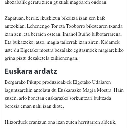
ahozabalik geratu ziren guztiak magoaren ondoan.
Zapatuan, berriz, ikuskizun bikoitza izan zen kafe
antzokian. Lehenengo Tor eta Txoborro bikotearen txanda
izan zen, eta beraien ostean, Imanol Ituiño bilbotarrarena.
Eta bukatzeko, atzo, magia tailerrak izan ziren. Kidamek
uste du Elgetako mostra bezalako egitasmoek magiarekiko
grina piztu dezaketela txikienengan.
Euskara ardatz
Bergarako Pikupe produzioak-ek Elgetako Udalaren
laguntzarekin antolatu du Euskarazko Magia Mostra. Hain
zuzen, arlo honetan euskarazko sorkuntzari bultzada
berezia eman nahi izan diote.
Hitzorduek erantzun ona izan zuten herritarren aldetik.