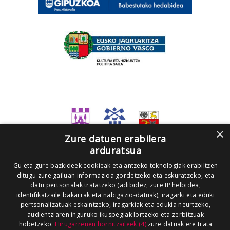
×
Zure datuen erabilera
arduratsua
Gu eta gure bazkideek cookieak eta antzeko teknologiak erabiltzen
ditugu zure gailuan informazioa gordetzeko eta eskuratzeko, eta
datu pertsonalak tratatzeko (adibidez, zure IP helbidea,
identifikatzaile bakarrak eta nabigazio-datuak), iragarki eta eduki
pertsonalizatuak eskaintzeko, iragarkiak eta edukia neurtzeko,
audientziaren inguruko ikuspegiak lortzeko eta zerbitzuak
hobetzeko.
Hirugarrenen hornitzaileek (4)
zure datuak ere trata