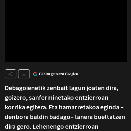
Gehitu gaitzazu Googlen
Debagoienetik zenbait lagun joaten dira,
goizero, sanferminetako entzierroan
korrika egitera. Eta hamarretakoa eginda –
denbora baldin badago– lanera bueltatzen
dira gero. Lehenengo entzierroan