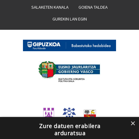
SALAKETEN KANALA
GOIENA TALDEA
GUREKIN LAN EGIN
×
Zure datuen erabilera
arduratsua