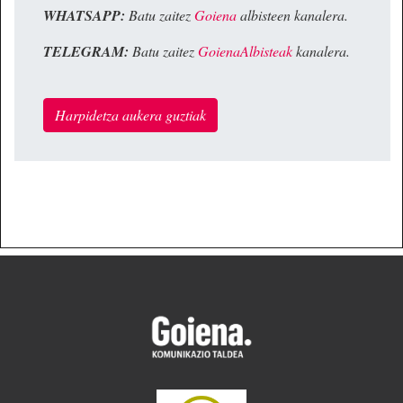
WHATSAPP:
Batu zaitez
Goiena
albisteen kanalera.
TELEGRAM:
Batu zaitez
GoienaAlbisteak
kanalera.
Harpidetza aukera guztiak