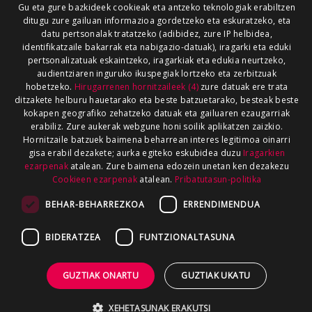
Gu eta gure bazkideek cookieak eta antzeko teknologiak erabiltzen
ditugu zure gailuan informazioa gordetzeko eta eskuratzeko, eta
datu pertsonalak tratatzeko (adibidez, zure IP helbidea,
identifikatzaile bakarrak eta nabigazio-datuak), iragarki eta eduki
pertsonalizatuak eskaintzeko, iragarkiak eta edukia neurtzeko,
audientziaren inguruko ikuspegiak lortzeko eta zerbitzuak
hobetzeko.
Hirugarrenen hornitzaileek (4)
zure datuak ere trata
ditzakete helburu hauetarako eta beste batzuetarako, besteak beste
kokapen geografiko zehatzeko datuak eta gailuaren ezaugarriak
erabiliz. Zure aukerak webgune honi soilik aplikatzen zaizkio.
Hornitzaile batzuek baimena beharrean interes legitimoa oinarri
gisa erabil dezakete; aurka egiteko eskubidea duzu
Iragarkien
ezarpenak
atalean. Zure baimena edozein unetan ken dezakezu
Cookieen ezarpenak
atalean.
Pribatutasun-politika
BEHAR-BEHARREZKOA
ERRENDIMENDUA
BIDERATZEA
FUNTZIONALTASUNA
GUZTIAK ONARTU
GUZTIAK UKATU
XEHETASUNAK ERAKUTSI