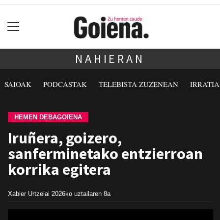
NAHIERAN
SAIOAK
PODCASTAK
TELEBISTA ZUZENEAN
IRRATI
HEMEN DEBAGOIENA
Iruñera, goizero,
sanferminetako entzierroan
korrika egitera
Xabier Urtzelai
2026ko uztailaren 8a