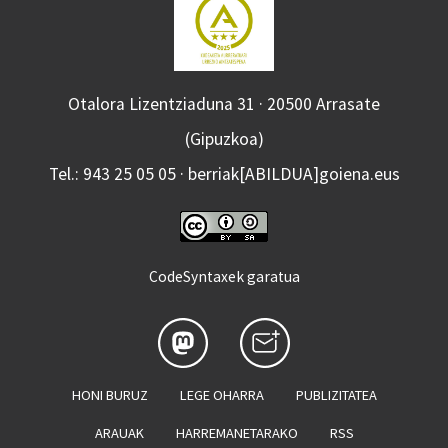
Otalora Lizentziaduna 31 · 20500 Arrasate
(Gipuzkoa)
Tel.: 943 25 05 05 · berriak[ABILDUA]goiena.eus
CodeSyntaxek garatua
HONI BURUZ
LEGE OHARRA
PUBLIZITATEA
ARAUAK
HARREMANETARAKO
RSS