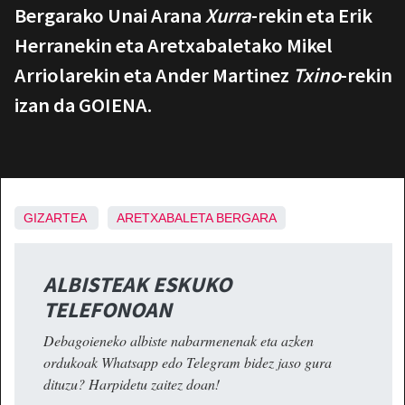
Bergarako Unai Arana
Xurra
-rekin eta Erik
Herranekin eta Aretxabaletako Mikel
Arriolarekin eta Ander Martinez
Txino
-rekin
izan da GOIENA.
GIZARTEA
ARETXABALETA
BERGARA
ALBISTEAK ESKUKO
TELEFONOAN
Debagoieneko albiste nabarmenenak eta azken
ordukoak Whatsapp edo Telegram bidez jaso gura
dituzu? Harpidetu zaitez doan!