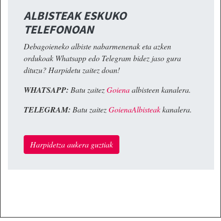
ALBISTEAK ESKUKO
TELEFONOAN
Debagoieneko albiste nabarmenenak eta azken
ordukoak Whatsapp edo Telegram bidez jaso gura
dituzu? Harpidetu zaitez doan!
WHATSAPP:
Batu zaitez
Goiena
albisteen kanalera.
TELEGRAM:
Batu zaitez
GoienaAlbisteak
kanalera.
Harpidetza aukera guztiak