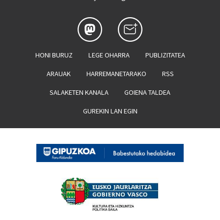
HONI BURUZ
LEGE OHARRA
PUBLIZITATEA
ARAUAK
HARREMANETARAKO
RSS
SALAKETEN KANALA
GOIENA TALDEA
GUREKIN LAN EGIN