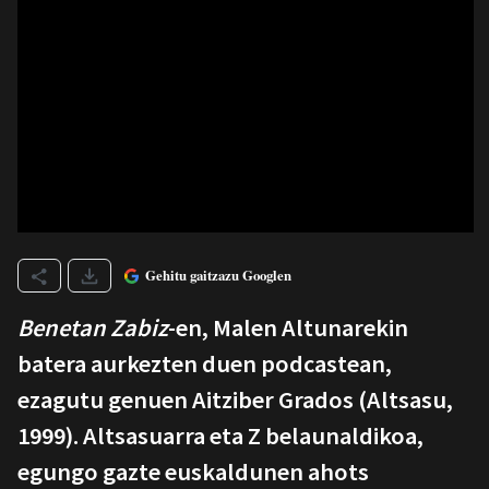
Gehitu gaitzazu Googlen
Benetan Zabiz
-en, Malen Altunarekin
batera aurkezten duen podcastean,
ezagutu genuen Aitziber Grados (Altsasu,
1999). Altsasuarra eta Z belaunaldikoa,
egungo gazte euskaldunen ahots