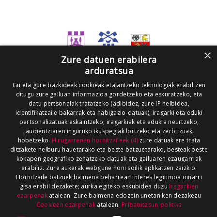
×
Zure datuen erabilera
arduratsua
Gu eta gure bazkideek cookieak eta antzeko teknologiak erabiltzen
ditugu zure gailuan informazioa gordetzeko eta eskuratzeko, eta
datu pertsonalak tratatzeko (adibidez, zure IP helbidea,
identifikatzaile bakarrak eta nabigazio-datuak), iragarki eta eduki
pertsonalizatuak eskaintzeko, iragarkiak eta edukia neurtzeko,
audientziaren inguruko ikuspegiak lortzeko eta zerbitzuak
hobetzeko.
Hirugarrenen hornitzaileek (4)
zure datuak ere trata
ditzakete helburu hauetarako eta beste batzuetarako, besteak beste
kokapen geografiko zehatzeko datuak eta gailuaren ezaugarriak
erabiliz. Zure aukerak webgune honi soilik aplikatzen zaizkio.
Hornitzaile batzuek baimena beharrean interes legitimoa oinarri
gisa erabil dezakete; aurka egiteko eskubidea duzu
Iragarkien
ezarpenak
atalean. Zure baimena edozein unetan ken dezakezu
Cookieen ezarpenak
atalean.
Pribatutasun-politika