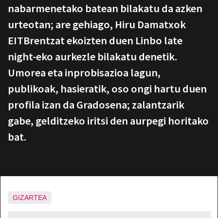
nabarmenetako batean bilakatu da azken
urteotan; are gehiago, Hiru Damatxok
EITBrentzat ekoizten duen Linbo late
night-eko aurkezle bilakatu denetik.
Umorea eta inprobisazioa lagun,
publikoak, hasieratik, oso ongi hartu duen
profila izan da Gradosena; zalantzarik
gabe, gelditzeko iritsi den aurpegi horitako
bat.
GIZARTEA