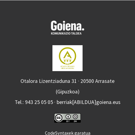
Otalora Lizentziaduna 31 · 20500 Arrasate
(Gipuzkoa)
Tel.: 943 25 05 05 · berriak[ABILDUA]goiena.eus
CodeSyntaxek garatua