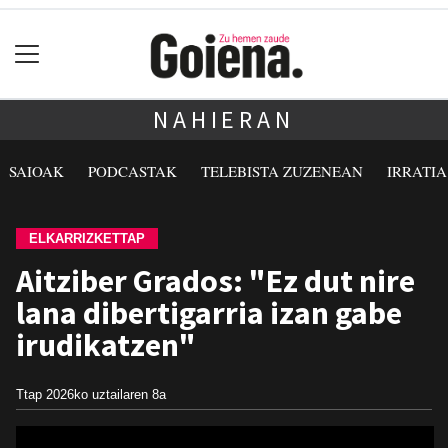
NAHIERAN
SAIOAK
PODCASTAK
TELEBISTA ZUZENEAN
IRRATI
ELKARRIZKETTAP
Aitziber Grados: "Ez dut nire
lana dibertigarria izan gabe
irudikatzen"
Ttap
2026ko uztailaren 8a