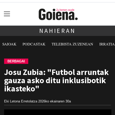
NAHIERAN
SAIOAK
PODCASTAK
TELEBISTA ZUZENEAN
IRRATI
BERBAGAI
Josu Zubia: "Futbol arruntak
gauza asko ditu inklusibotik
ikasteko"
Eki Letona Erretolatza
2026ko ekainaren 30a