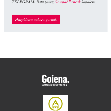
TELEGRAM:
Batu zaitez
GoienaAlbisteak
kanalera.
Harpidetza aukera guztiak