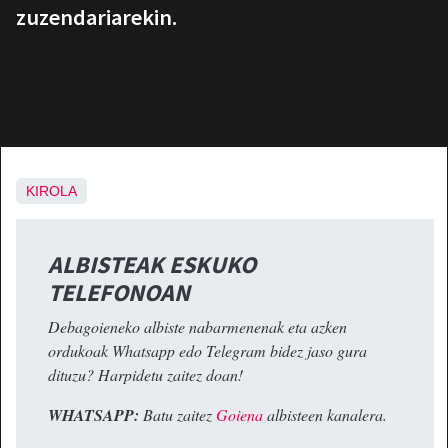
zuzendariarekin.
KIROLA
ALBISTEAK ESKUKO
TELEFONOAN
Debagoieneko albiste nabarmenenak eta azken
ordukoak Whatsapp edo Telegram bidez jaso gura
dituzu? Harpidetu zaitez doan!
WHATSAPP:
Batu zaitez
Goiena
albisteen kanalera.