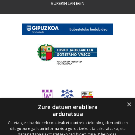
GUREKIN LAN EGIN
×
Zure datuen erabilera
arduratsua
Gu eta gure bazkideek cookieak eta antzeko teknologiak erabiltzen
ditugu zure gailuan informazioa gordetzeko eta eskuratzeko, eta
datu pertsonalak tratatzeko (adibidez, zure IP helbidea,