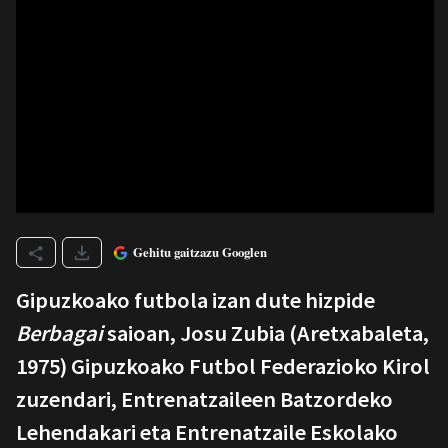
Gehitu gaitzazu Googlen
Gipuzkoako futbola izan dute hizpide
Berbagai
saioan, Josu Zubia (Aretxabaleta,
1975) Gipuzkoako Futbol Federazioko Kirol
zuzendari, Entrenatzaileen Batzordeko
Lehendakari eta Entrenatzaile Eskolako