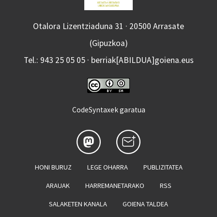
Otalora Lizentziaduna 31 · 20500 Arrasate
(Gipuzkoa)
Tel.: 943 25 05 05 · berriak[ABILDUA]goiena.eus
CodeSyntaxek garatua
HONI BURUZ
LEGE OHARRA
PUBLIZITATEA
ARAUAK
HARREMANETARAKO
RSS
SALAKETEN KANALA
GOIENA TALDEA