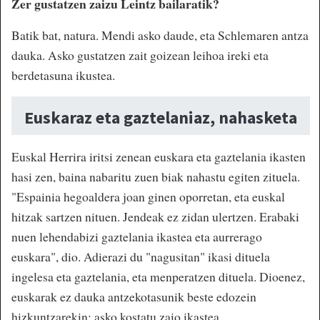
Zer gustatzen zaizu Leintz bailaratik?
Batik bat, natura. Mendi asko daude, eta Schlemaren antza
dauka. Asko gustatzen zait goizean leihoa ireki eta
berdetasuna ikustea.
Euskaraz eta gaztelaniaz, nahasketa
Euskal Herrira iritsi zenean euskara eta gaztelania ikasten
hasi zen, baina nabaritu zuen biak nahastu egiten zituela.
"Espainia hegoaldera joan ginen oporretan, eta euskal
hitzak sartzen nituen. Jendeak ez zidan ulertzen. Erabaki
nuen lehendabizi gaztelania ikastea eta aurrerago
euskara", dio. Adierazi du "nagusitan" ikasi dituela
ingelesa eta gaztelania, eta menperatzen dituela. Dioenez,
euskarak ez dauka antzekotasunik beste edozein
hizkuntzarekin; asko kostatu zaio ikastea.