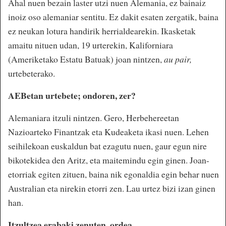
Ahal nuen bezain laster utzi nuen Alemania, ez bainaiz
inoiz oso alemaniar sentitu. Ez dakit esaten zergatik, baina
ez neukan lotura handirik herrialdearekin. Ikasketak
amaitu nituen udan, 19 urterekin, Kaliforniara
(Ameriketako Estatu Batuak) joan nintzen,
au pair,
urtebeterako.
AEBetan urtebete; ondoren, zer?
Alemaniara itzuli nintzen. Gero, Herbehereetan
Nazioarteko Finantzak eta Kudeaketa ikasi nuen. Lehen
seihilekoan euskaldun bat ezagutu nuen, gaur egun nire
bikotekidea den Aritz, eta maitemindu egin ginen. Joan-
etorriak egiten zituen, baina nik egonaldia egin behar nuen
Australian eta nirekin etorri zen. Lau urtez bizi izan ginen
han.
Itzultzea erabaki zenuten, ordea.