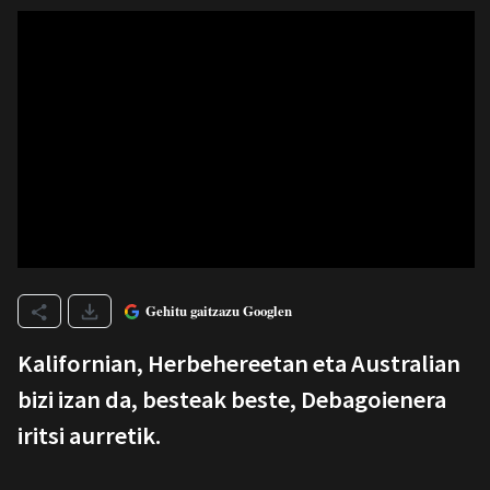
Gehitu gaitzazu Googlen
Kalifornian, Herbehereetan eta Australian
bizi izan da, besteak beste, Debagoienera
iritsi aurretik.