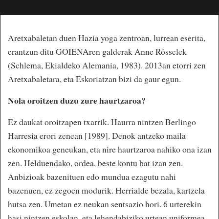
Aretxabaletan duen Hazia yoga zentroan, lurrean eserita,
erantzun ditu GOIENAren galderak Anne Rösselek
(Schlema, Ekialdeko Alemania, 1983). 2013an etorri zen
Aretxabaletara, eta Eskoriatzan bizi da gaur egun.
Nola oroitzen duzu zure haurtzaroa?
Ez daukat oroitzapen txarrik. Haurra nintzen Berlingo
Harresia erori zenean [1989]. Denok antzeko maila
ekonomikoa geneukan, eta nire haurtzaroa nahiko ona izan
zen. Helduendako, ordea, beste kontu bat izan zen.
Anbizioak bazenituen edo mundua ezagutu nahi
bazenuen, ez zegoen modurik. Herrialde bezala, kartzela
hutsa zen. Umetan ez neukan sentsazio hori. 6 urterekin
hasi nintzen eskolan, eta lehendabiziko urtean uniformea