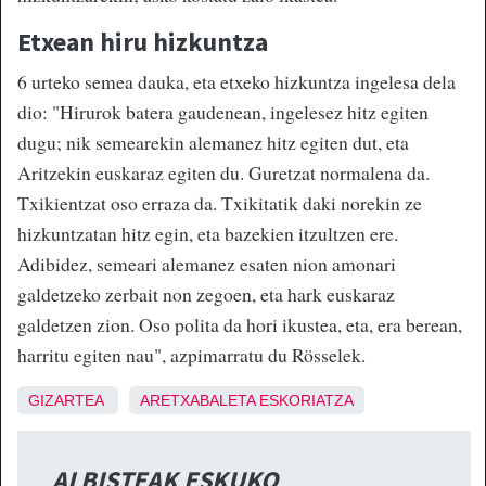
Etxean hiru hizkuntza
6 urteko semea dauka, eta etxeko hizkuntza ingelesa dela
dio: "Hirurok batera gaudenean, ingelesez hitz egiten
dugu; nik semearekin alemanez hitz egiten dut, eta
Aritzekin euskaraz egiten du. Guretzat normalena da.
Txikientzat oso erraza da. Txikitatik daki norekin ze
hizkuntzatan hitz egin, eta bazekien itzultzen ere.
Adibidez, semeari alemanez esaten nion amonari
galdetzeko zerbait non zegoen, eta hark euskaraz
galdetzen zion. Oso polita da hori ikustea, eta, era berean,
harritu egiten nau", azpimarratu du Rösselek.
GIZARTEA
ARETXABALETA
ESKORIATZA
ALBISTEAK ESKUKO