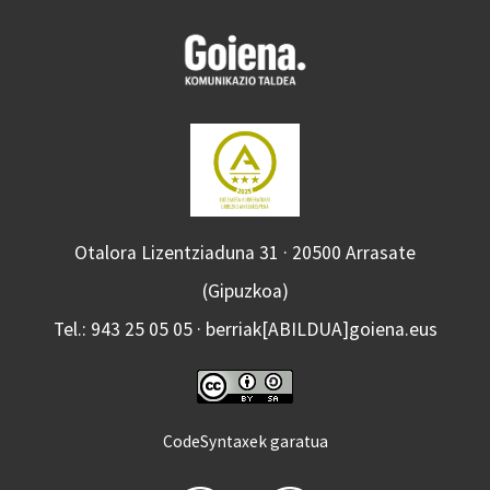
Otalora Lizentziaduna 31 · 20500 Arrasate
(Gipuzkoa)
Tel.: 943 25 05 05 · berriak[ABILDUA]goiena.eus
CodeSyntaxek garatua