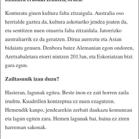
Konturatu ginen kultura falta zitzaigula. Australia oso
herrialde gaztea da, kultura askotariko jendea joaten da,
eta sentitzen nuen oinarria falta zitzaidala. Jatorrizko
australiarrik ez da geratzen. Dirua aurreztu eta Asian
bidaiatu genuen. Denbora batez Alemanian egon ondoren,
Aretxabaletara etorri nintzen 2013an, eta Eskoriatzan bizi
gara egun.
Zailtasunik izan duzu?
Hasieran, lagunak egitea. Beste inon ez zait horren zaila
iruditu. Kuadrillen kontzeptua ez nuen ezagutzen.
Hemendik kanpo, jendearekin zerbait daukazu komunean
eta lagun egiten zara. Hemen lagunak bai, baina ez ziren
harreman sakonak.