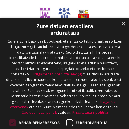
×
Zure datuen erabilera
arduratsua
Gu eta gure bazkideek cookieak eta antzeko teknologiak erabiltzen
ditugu zure gailuan informazioa gordetzeko eta eskuratzeko, eta
datu pertsonalak tratatzeko (adibidez, zure IP helbidea,
identifikatzaile bakarrak eta nabigazio-datuak), iragarki eta eduki
pertsonalizatuak eskaintzeko, iragarkiak eta edukia neurtzeko,
audientziaren inguruko ikuspegiak lortzeko eta zerbitzuak
hobetzeko.
Hirugarrenen hornitzaileek (4)
zure datuak ere trata
ditzakete helburu hauetarako eta beste batzuetarako, besteak beste
kokapen geografiko zehatzeko datuak eta gailuaren ezaugarriak
erabiliz. Zure aukerak webgune honi soilik aplikatzen zaizkio.
Hornitzaile batzuek baimena beharrean interes legitimoa oinarri
gisa erabil dezakete; aurka egiteko eskubidea duzu
Iragarkien
ezarpenak
atalean. Zure baimena edozein unetan ken dezakezu
Cookieen ezarpenak
atalean.
Pribatutasun-politika
BEHAR-BEHARREZKOA
ERRENDIMENDUA