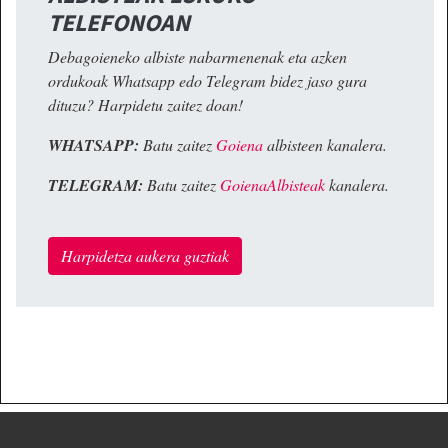
TELEFONOAN
Debagoieneko albiste nabarmenenak eta azken
ordukoak Whatsapp edo Telegram bidez jaso gura
dituzu? Harpidetu zaitez doan!
WHATSAPP:
Batu zaitez
Goiena
albisteen kanalera.
TELEGRAM:
Batu zaitez
GoienaAlbisteak
kanalera.
Harpidetza aukera guztiak