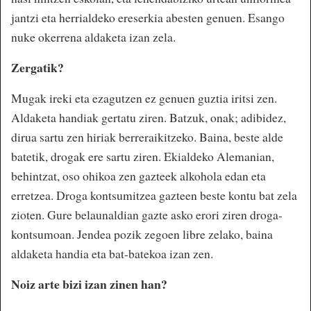
jantzi eta herrialdeko ereserkia abesten genuen. Esango
nuke okerrena aldaketa izan zela.
Zergatik?
Mugak ireki eta ezagutzen ez genuen guztia iritsi zen.
Aldaketa handiak gertatu ziren. Batzuk, onak; adibidez,
dirua sartu zen hiriak berreraikitzeko. Baina, beste alde
batetik, drogak ere sartu ziren. Ekialdeko Alemanian,
behintzat, oso ohikoa zen gazteek alkohola edan eta
erretzea. Droga kontsumitzea gazteen beste kontu bat zela
zioten. Gure belaunaldian gazte asko erori ziren droga-
kontsumoan. Jendea pozik zegoen libre zelako, baina
aldaketa handia eta bat-batekoa izan zen.
Noiz arte bizi izan zinen han?