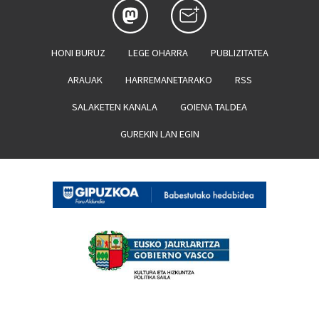
HONI BURUZ
LEGE OHARRA
PUBLIZITATEA
ARAUAK
HARREMANETARAKO
RSS
SALAKETEN KANALA
GOIENA TALDEA
GUREKIN LAN EGIN