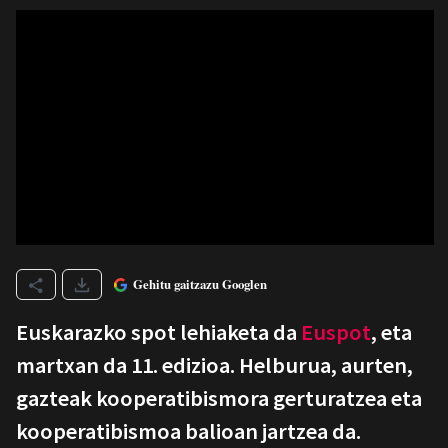
Gehitu gaitzazu Googlen
Euskarazko spot lehiaketa da
Euspot
, eta
martxan da 11. edizioa. Helburua, aurten,
gazteak kooperatibismora gerturatzea eta
kooperatibismoa balioan jartzea da.