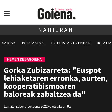
NAHIERAN
SAIOAK
PODCASTAK
TELEBISTA ZUZENEAN
IRRATI
HEMEN DEBAGOIENA
Gorka Zubizarreta: "Euspot
lehiaketaren erronka, aurten,
kooperatibismoaren
baloreak zabaltzea da"
Larraitz Zeberio Lekuona
2022ko otsailaren 9a