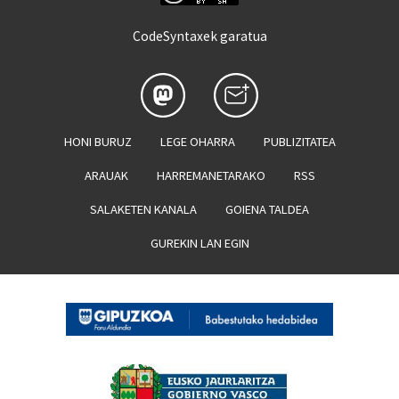
CodeSyntaxek garatua
HONI BURUZ
LEGE OHARRA
PUBLIZITATEA
ARAUAK
HARREMANETARAKO
RSS
SALAKETEN KANALA
GOIENA TALDEA
GUREKIN LAN EGIN