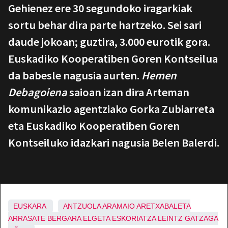
Gehienez ere 30 segundoko iragarkiak
sortu behar dira parte hartzeko. Sei sari
daude jokoan; guztira, 3.000 eurotik gora.
Euskadiko Kooperatiben Goren Kontseilua
da babesle nagusia aurten.
Hemen
Debagoiena
saioan izan dira Arteman
komunikazio agentziako Gorka Zubiarreta
eta Euskadiko Kooperatiben Goren
Kontseiluko idazkari nagusia Belen Balerdi.
EUSKARA
ANTZUOLA
ARAMAIO
ARETXABALETA
ARRASATE
BERGARA
ELGETA
ESKORIATZA
LEINTZ GATZAGA