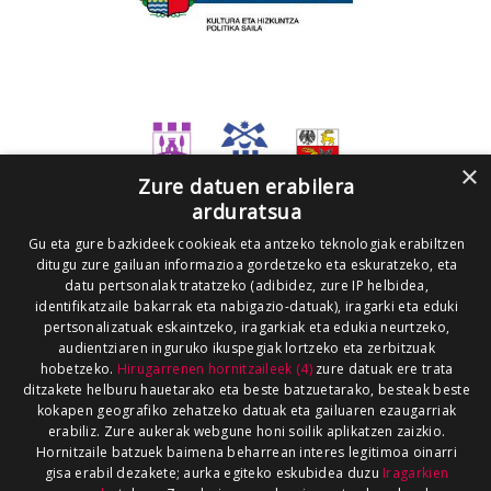
×
Zure datuen erabilera
arduratsua
Gu eta gure bazkideek cookieak eta antzeko teknologiak erabiltzen
ditugu zure gailuan informazioa gordetzeko eta eskuratzeko, eta
datu pertsonalak tratatzeko (adibidez, zure IP helbidea,
identifikatzaile bakarrak eta nabigazio-datuak), iragarki eta eduki
pertsonalizatuak eskaintzeko, iragarkiak eta edukia neurtzeko,
audientziaren inguruko ikuspegiak lortzeko eta zerbitzuak
hobetzeko.
Hirugarrenen hornitzaileek (4)
zure datuak ere trata
ditzakete helburu hauetarako eta beste batzuetarako, besteak beste
kokapen geografiko zehatzeko datuak eta gailuaren ezaugarriak
erabiliz. Zure aukerak webgune honi soilik aplikatzen zaizkio.
Hornitzaile batzuek baimena beharrean interes legitimoa oinarri
gisa erabil dezakete; aurka egiteko eskubidea duzu
Iragarkien