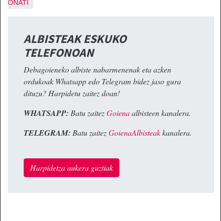
OÑATI
ALBISTEAK ESKUKO
TELEFONOAN
Debagoieneko albiste nabarmenenak eta azken
ordukoak Whatsapp edo Telegram bidez jaso gura
dituzu? Harpidetu zaitez doan!
WHATSAPP:
Batu zaitez
Goiena
albisteen kanalera.
TELEGRAM:
Batu zaitez
GoienaAlbisteak
kanalera.
Harpidetza aukera guztiak