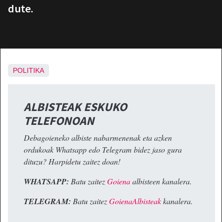
dute.
POLITIKA
ALBISTEAK ESKUKO
TELEFONOAN
Debagoieneko albiste nabarmenenak eta azken
ordukoak Whatsapp edo Telegram bidez jaso gura
dituzu? Harpidetu zaitez doan!
WHATSAPP:
Batu zaitez
Goiena
albisteen kanalera.
TELEGRAM:
Batu zaitez
GoienaAlbisteak
kanalera.