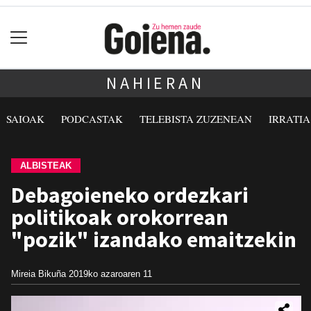
NAHIERAN
SAIOAK
PODCASTAK
TELEBISTA ZUZENEAN
IRRATI
ALBISTEAK
Debagoieneko ordezkari
politikoak orokorrean
"pozik" izandako emaitzekin
Mireia Bikuña
2019ko azaroaren 11