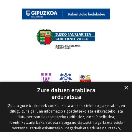
×
Zure datuen erabilera
arduratsua
Gu eta gure bazkideek cookieak eta antzeko teknologiak erabiltzen
ditugu zure gailuan informazioa gordetzeko eta eskuratzeko, eta
datu pertsonalak tratatzeko (adibidez, zure IP helbidea,
identifikatzaile bakarrak eta nabigazio-datuak), iragarki eta eduki
pertsonalizatuak eskaintzeko, iragarkiak eta edukia neurtzeko,