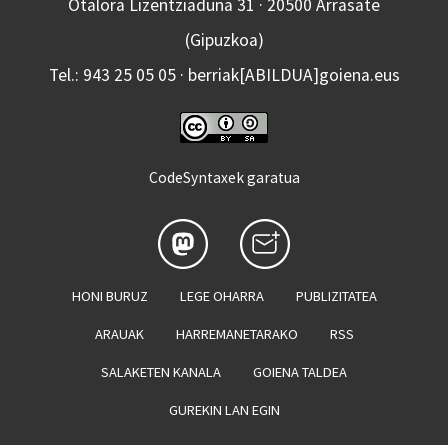
Otalora Lizentziaduna 31 · 20500 Arrasate
(Gipuzkoa)
Tel.: 943 25 05 05 · berriak[ABILDUA]goiena.eus
CodeSyntaxek garatua
HONI BURUZ
LEGE OHARRA
PUBLIZITATEA
ARAUAK
HARREMANETARAKO
RSS
SALAKETEN KANALA
GOIENA TALDEA
GUREKIN LAN EGIN