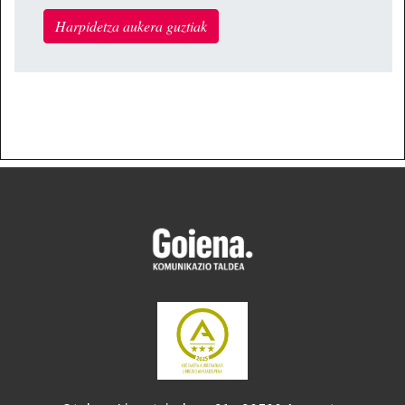
Harpidetza aukera guztiak