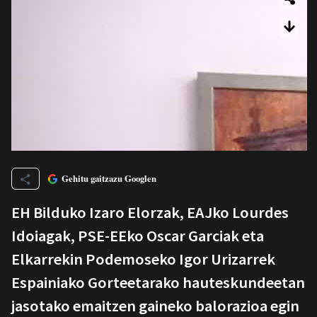
Gehitu gaitzazu Googlen
EH Bilduko Izaro Elorzak, EAJko Lourdes
Idoiagak, PSE-EEko Oscar Garciak eta
Elkarrekin Podemoseko Igor Urizarrek
Espainiako Gorteetarako hauteskundeetan
jasotako emaitzen gaineko balorazioa egin