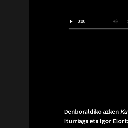
Denboraldiko azken
Kul
Iturriaga eta Igor Elor