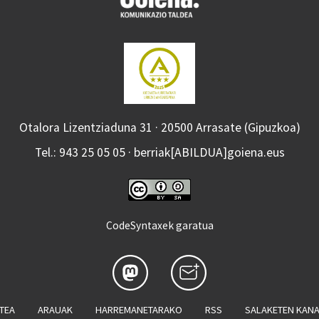
Otalora Lizentziaduna 31 · 20500 Arrasate (Gipuzkoa)
Tel.: 943 25 05 05 · berriak[ABILDUA]goiena.eus
CodeSyntaxek garatua
ATEA
ARAUAK
HARREMANETARAKO
RSS
SALAKETEN KAN