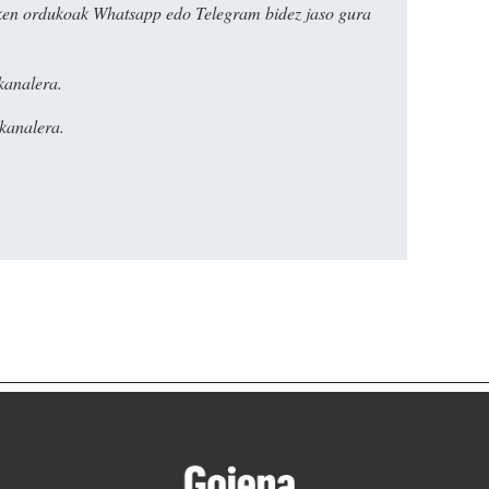
ken ordukoak Whatsapp edo Telegram bidez jaso gura
kanalera.
kanalera.