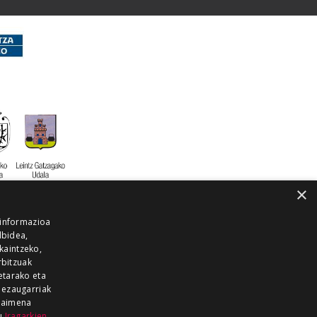
×
 informazioa
lbidea,
skaintzeko,
rbitzuak
etarako eta
 ezaugarriak
 baimena
zu
Iragarkien