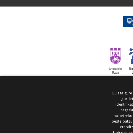
Gu eta gure
gordet
identifika
iragark
hobetzeko
beste batzu
erabili
beharrean 