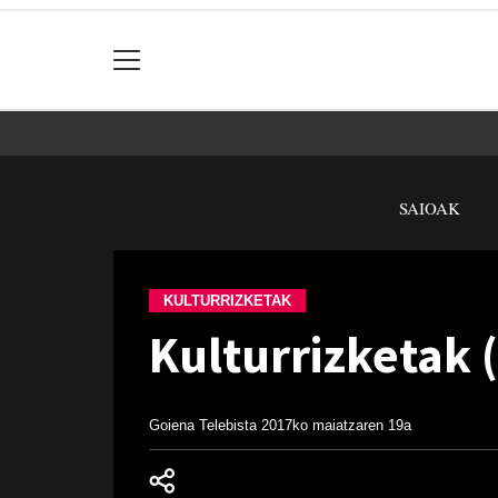
SAIOAK
KULTURRIZKETAK
Kulturrizketak (
Goiena Telebista
2017ko maiatzaren 19a