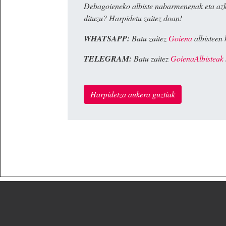
Debagoieneko albiste nabarmenenak eta az
dituzu? Harpidetu zaitez doan!
WHATSAPP:
Batu zaitez
Goiena
albisteen 
TELEGRAM:
Batu zaitez
GoienaAlbisteak
Harpidetza aukera guztiak