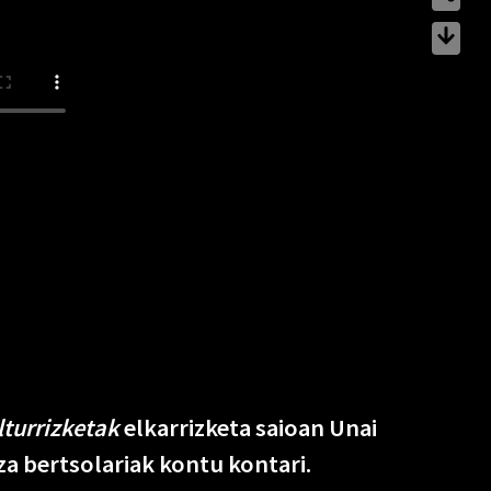
turrizketak
elkarrizketa saioan Unai
tza bertsolariak kontu kontari.