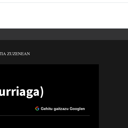
TIA ZUZENEAN
turriaga)
Gehitu gaitzazu Googlen