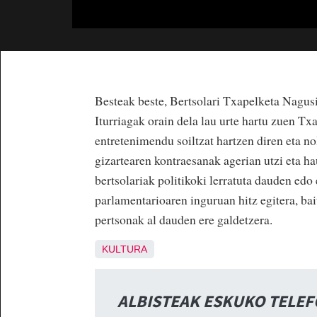
Besteak beste, Bertsolari Txapelketa Nagusi
Iturriagak orain dela lau urte hartu zuen Tx
entretenimendu soiltzat hartzen diren eta no
gizartearen kontraesanak agerian utzi eta h
bertsolariak politikoki lerratuta dauden edo
parlamentarioaren inguruan hitz egitera, bai
pertsonak al dauden ere galdetzera.
KULTURA
ALBISTEAK ESKUKO TELE