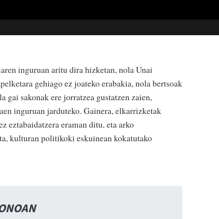
aren inguruan aritu dira hizketan, nola Unai
apelketara gehiago ez joateko erabakia, nola bertsoak
la gai sakonak ere jorratzea gustatzen zaien,
auen inguruan jarduteko. Gainera, elkarrizketak
 ez eztabaidatzera eraman ditu, eta arko
ta, kulturan politikoki eskuinean kokatutako
FONOAN