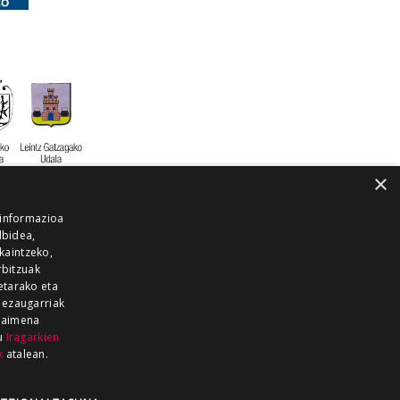
×
 informazioa
lbidea,
skaintzeko,
rbitzuak
etarako eta
 ezaugarriak
 baimena
zu
Iragarkien
k
atalean.
EITIA GUKA
AZKOITIA GUKA
BARRENA
GUKA
GUKA TELEBISTA
HIRUKA