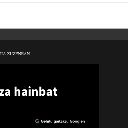
TIA ZUZENEAN
za hainbat
Gehitu gaitzazu Googlen