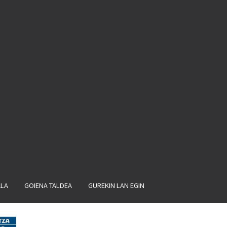
ALA
GOIENA TALDEA
GUREKIN LAN EGIN