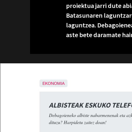
proiektua jarri dute a
Batasunaren laguntzare
laguntzea. Debagoiene
aste bete daramate hai
EKONOMIA
ALBISTEAK ESKUKO TELE
Debagoieneko albiste nabarmenenak eta az
dituzu? Harpidetu zaitez doan!