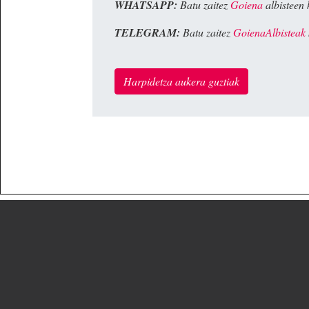
WHATSAPP:
Batu zaitez
Goiena
albisteen 
TELEGRAM:
Batu zaitez
GoienaAlbisteak
Harpidetza aukera guztiak