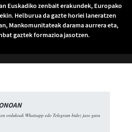
bian Euskadiko zenbait erakundek, Europako
kin. Helburua da gazte horiei laneratzen
an, Mankomunitateak darama aurrera eta,
nbat gaztek formazioa jasotzen.
FONOAN
ken ordukoak Whatsapp edo Telegram bidez jaso gura