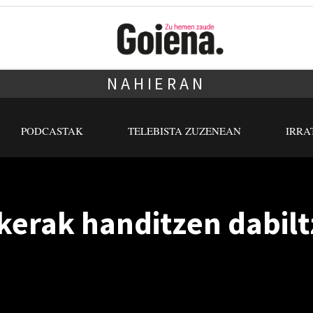
NAHIERAN
PODCASTAK
TELEBISTA ZUZENEAN
IRRA
kerak handitzen dabilt
n