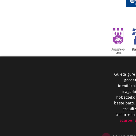
Gu eta gure
gordet
identifika
iragark
hobetzeko
beste batzu
erabili
beharrean 
ezarpen
AIARALDEA
AIKOR
AIURRI
ALEA
BEGITU
ERRAN
EUSKALERRIA IRRA