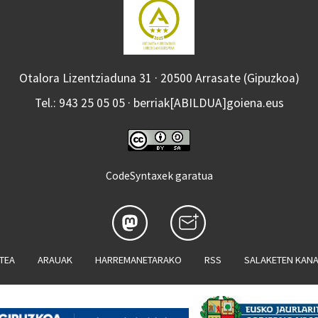
Otalora Lizentziaduna 31 · 20500 Arrasate (Gipuzkoa)
Tel.: 943 25 05 05 · berriak[ABILDUA]goiena.eus
CodeSyntaxek garatua
ATEA
ARAUAK
HARREMANETARAKO
RSS
SALAKETEN KAN