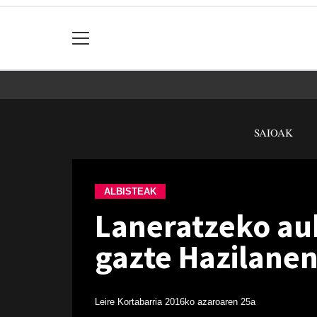
SAIOAK
ALBISTEAK
Laneratzeko au
gazte Hazilane
Leire Kortabarria
2016ko azaroaren 25a