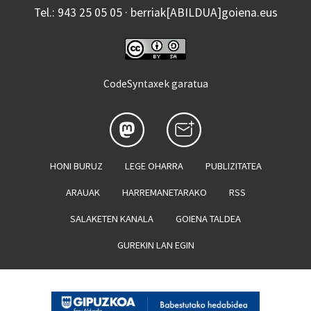
Tel.: 943 25 05 05 · berriak[ABILDUA]goiena.eus
CodeSyntaxek garatua
HONI BURUZ
LEGE OHARRA
PUBLIZITATEA
ARAUAK
HARREMANETARAKO
RSS
SALAKETEN KANALA
GOIENA TALDEA
GUREKIN LAN EGIN