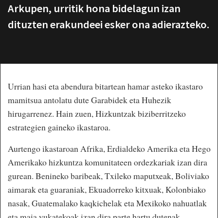
Arkupen, urritik hona bidelagun izan
dituzten erakundeei esker ona adierazteko.
Urrian hasi eta abendura bitartean hamar asteko ikastaro
mamitsua antolatu dute Garabidek eta Huhezik
hirugarrenez. Hain zuen, Hizkuntzak biziberritzeko
estrategien gaineko ikastaroa.
Aurtengo ikastaroan Afrika, Erdialdeko Amerika eta Hego
Amerikako hizkuntza komunitateen ordezkariak izan dira
gurean. Benineko baribeak, Txileko maputxeak, Boliviako
aimarak eta guaraniak, Ekuadorreko kitxuak, Kolonbiako
nasak, Guatemalako kaqkichelak eta Mexikoko nahuatlak
eta maia yukatekoak izan dira parte hartu dutenak.