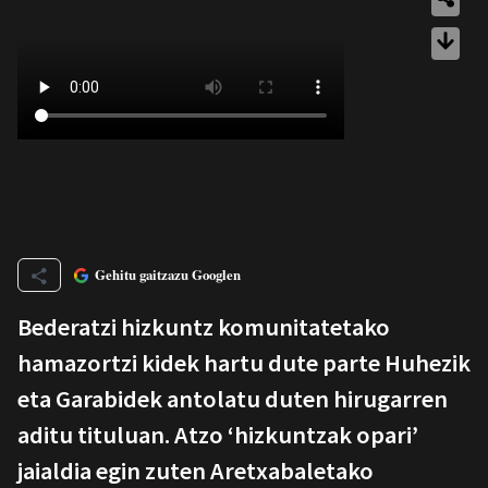
Gehitu gaitzazu Googlen
Bederatzi hizkuntz komunitatetako
hamazortzi kidek hartu dute parte Huhezik
eta Garabidek antolatu duten hirugarren
aditu tituluan. Atzo ‘hizkuntzak opari’
jaialdia egin zuten Aretxabaletako