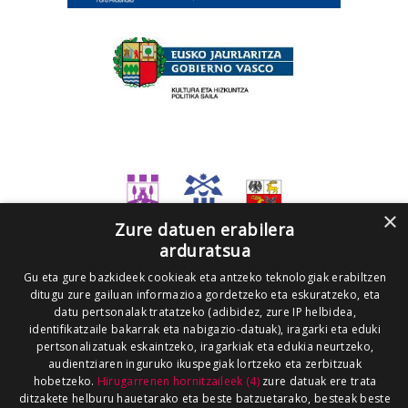
×
Zure datuen erabilera
arduratsua
Gu eta gure bazkideek cookieak eta antzeko teknologiak erabiltzen
ditugu zure gailuan informazioa gordetzeko eta eskuratzeko, eta
datu pertsonalak tratatzeko (adibidez, zure IP helbidea,
identifikatzaile bakarrak eta nabigazio-datuak), iragarki eta eduki
pertsonalizatuak eskaintzeko, iragarkiak eta edukia neurtzeko,
audientziaren inguruko ikuspegiak lortzeko eta zerbitzuak
hobetzeko.
Hirugarrenen hornitzaileek (4)
zure datuak ere trata
ditzakete helburu hauetarako eta beste batzuetarako, besteak beste