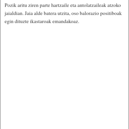
Pozik aritu ziren parte hartzaile eta antolatzaileak atzoko
jaialdian. Jaia alde batera utzita, oso balorazio positiboak
egin dituzte ikastaroak emandakoaz.