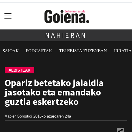
NAHIERAN
SAIOAK
PODCASTAK
TELEBISTA ZUZENEAN
IRRATI
ALBISTEAK
Opariz betetako jaialdia
jasotako eta emandako
guztia eskertzeko
Xabier Gorostidi
2016ko azaroaren 24a