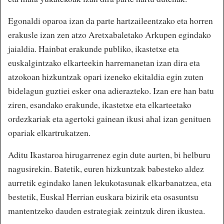
Egonaldi oparoa izan da parte hartzaileentzako eta horren
erakusle izan zen atzo Aretxabaletako Arkupen egindako
jaialdia. Hainbat erakunde publiko, ikastetxe eta
euskalgintzako elkarteekin harremanetan izan dira eta
atzokoan hizkuntzak opari izeneko ekitaldia egin zuten
bidelagun guztiei esker ona adierazteko. Izan ere han batu
ziren, esandako erakunde, ikastetxe eta elkarteetako
ordezkariak eta agertoki gainean ikusi ahal izan genituen
opariak elkartrukatzen.
Aditu Ikastaroa hirugarrenez egin dute aurten, bi helburu
nagusirekin. Batetik, euren hizkuntzak babesteko aldez
aurretik egindako lanen lekukotasunak elkarbanatzea, eta
bestetik, Euskal Herrian euskara bizirik eta osasuntsu
mantentzeko dauden estrategiak zeintzuk diren ikustea.