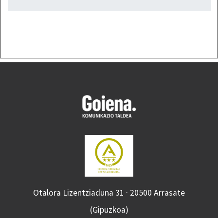
Otalora Lizentziaduna 31 · 20500 Arrasate
(Gipuzkoa)