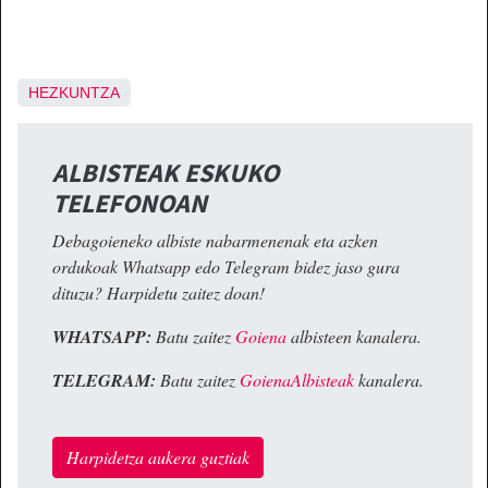
HEZKUNTZA
ALBISTEAK ESKUKO
TELEFONOAN
Debagoieneko albiste nabarmenenak eta azken
ordukoak Whatsapp edo Telegram bidez jaso gura
dituzu? Harpidetu zaitez doan!
WHATSAPP:
Batu zaitez
Goiena
albisteen kanalera.
TELEGRAM:
Batu zaitez
GoienaAlbisteak
kanalera.
Harpidetza aukera guztiak