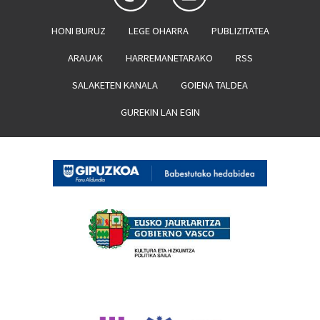
HONI BURUZ
LEGE OHARRA
PUBLIZITATEA
ARAUAK
HARREMANETARAKO
RSS
SALAKETEN KANALA
GOIENA TALDEA
GUREKIN LAN EGIN