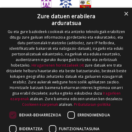
×
Zure datuen erabilera
arduratsua
Gu eta gure bazkideek cookieak eta antzeko teknologiak erabiltzen
ditugu zure gailuan informazioa gordetzeko eta eskuratzeko, eta
datu pertsonalak tratatzeko (adibidez, zure IP helbidea,
identifikatzaile bakarrak eta nabigazio-datuak), iragarki eta eduki
pertsonalizatuak eskaintzeko, iragarkiak eta edukia neurtzeko,
audientziaren inguruko ikuspegiak lortzeko eta zerbitzuak
hobetzeko.
Hirugarrenen hornitzaileek (4)
zure datuak ere trata
ditzakete helburu hauetarako eta beste batzuetarako, besteak beste
kokapen geografiko zehatzeko datuak eta gailuaren ezaugarriak
erabiliz. Zure aukerak webgune honi soilik aplikatzen zaizkio.
Hornitzaile batzuek baimena beharrean interes legitimoa oinarri
gisa erabil dezakete; aurka egiteko eskubidea duzu
Iragarkien
ezarpenak
atalean. Zure baimena edozein unetan ken dezakezu
Cookieen ezarpenak
atalean.
Pribatutasun-politika
BEHAR-BEHARREZKOA
ERRENDIMENDUA
BIDERATZEA
FUNTZIONALTASUNA