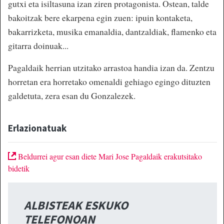
gutxi eta isiltasuna izan ziren protagonista. Ostean, talde
bakoitzak bere ekarpena egin zuen: ipuin kontaketa,
bakarrizketa, musika emanaldia, dantzaldiak, flamenko eta
gitarra doinuak...
Pagaldaik herrian utzitako arrastoa handia izan da. Zentzu
horretan era horretako omenaldi gehiago egingo dituzten
galdetuta, zera esan du Gonzalezek.
Erlazionatuak
Beldurrei agur esan diete Mari Jose Pagaldaik erakutsitako
bidetik
ALBISTEAK ESKUKO
TELEFONOAN