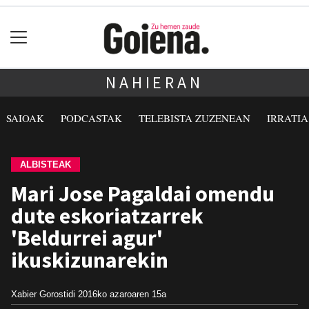
NAHIERAN
SAIOAK
PODCASTAK
TELEBISTA ZUZENEAN
IRRATI
ALBISTEAK
Mari Jose Pagaldai omendu
dute eskoriatzarrek
'Beldurrei agur'
ikuskizunarekin
Xabier Gorostidi
2016ko azaroaren 15a