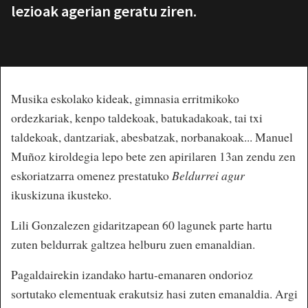
lezioak agerian geratu ziren.
Musika eskolako kideak, gimnasia erritmikoko
ordezkariak, kenpo taldekoak, batukadakoak, tai txi
taldekoak, dantzariak, abesbatzak, norbanakoak... Manuel
Muñoz kiroldegia lepo bete zen apirilaren 13an zendu zen
eskoriatzarra omenez prestatuko
Beldurrei agur
ikuskizuna ikusteko.
Lili Gonzalezen gidaritzapean 60 lagunek parte hartu
zuten beldurrak galtzea helburu zuen emanaldian.
Pagaldairekin izandako hartu-emanaren ondorioz
sortutako elementuak erakutsiz hasi zuten emanaldia. Argi