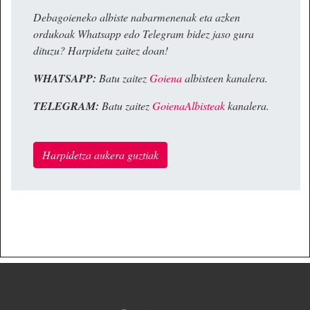
Debagoieneko albiste nabarmenenak eta azken
ordukoak Whatsapp edo Telegram bidez jaso gura
dituzu? Harpidetu zaitez doan!
WHATSAPP:
Batu zaitez
Goiena
albisteen kanalera.
TELEGRAM:
Batu zaitez
GoienaAlbisteak
kanalera.
Harpidetza aukera guztiak