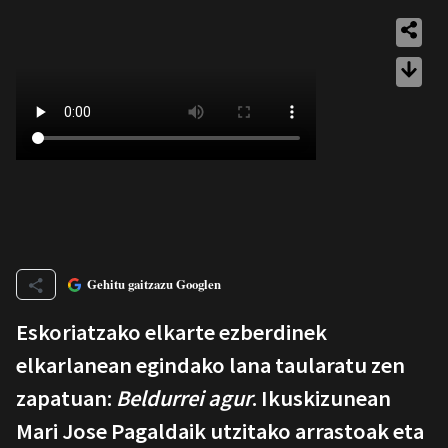
Gehitu gaitzazu Googlen
Eskoriatzako elkarte ezberdinek
elkarlanean egindako lana taularatu zen
zapatuan:
Beldurrei agur
. Ikuskizunean
Mari Jose Pagaldaik utzitako arrastoak eta