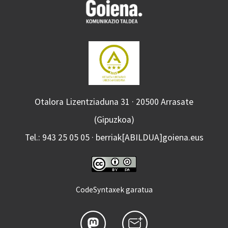
Otalora Lizentziaduna 31 · 20500 Arrasate
(Gipuzkoa)
Tel.: 943 25 05 05 · berriak[ABILDUA]goiena.eus
CodeSyntaxek garatua