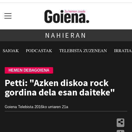
NAHIERAN
SAIOAK
PODCASTAK
TELEBISTA ZUZENEAN
IRRATI
HEMEN DEBAGOIENA
Petti: "Azken diskoa rock
gordina dela esan daiteke"
Goiena Telebista
2016ko urriaren 21a