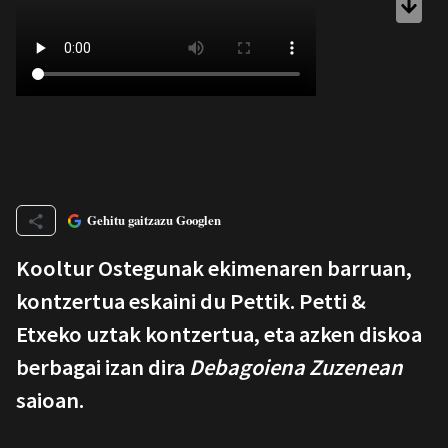
Gehitu gaitzazu Googlen
Kooltur Ostegunak ekimenaren barruan,
kontzertua eskaini du Pettik. Petti &
Etxeko uztak kontzertua, eta azken diskoa
berbagai izan dira
Debagoiena Zuzenean
saioan.