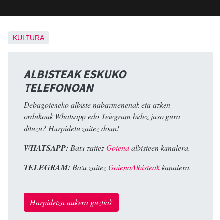
KULTURA
ALBISTEAK ESKUKO
TELEFONOAN
Debagoieneko albiste nabarmenenak eta azken
ordukoak Whatsapp edo Telegram bidez jaso gura
dituzu? Harpidetu zaitez doan!
WHATSAPP:
Batu zaitez
Goiena
albisteen kanalera.
TELEGRAM:
Batu zaitez
GoienaAlbisteak
kanalera.
Harpidetza aukera guztiak