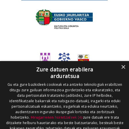
×
Zure datuen erabilera
arduratsua
Gu eta gure bazkideek cookieak eta antzeko teknologiak erabiltzen
ditugu zure gailuan informazioa gordetzeko eta eskuratzeko, eta
datu pertsonalak tratatzeko (adibidez, zure IP helbidea,
identifikatzaile bakarrak eta nabigazio-datuak), iragarki eta eduki
pertsonalizatuak eskaintzeko, iragarkiak eta edukia neurtzeko,
audientziaren inguruko ikuspegiak lortzeko eta zerbitzuak
hobetzeko.
Hirugarrenen hornitzaileek (4)
zure datuak ere trata
ditzakete helburu hauetarako eta beste batzuetarako, besteak beste
kokapen geografiko zehatzeko datuak eta gailuaren ezaugarriak