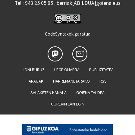
Tel.: 943 25 05 05 · berriak[ABILDUA]goiena.eus
CodeSyntaxek garatua
HONI BURUZ
LEGE OHARRA
PUBLIZITATEA
ARAUAK
HARREMANETARAKO
RSS
SALAKETEN KANALA
GOIENA TALDEA
GUREKIN LAN EGIN