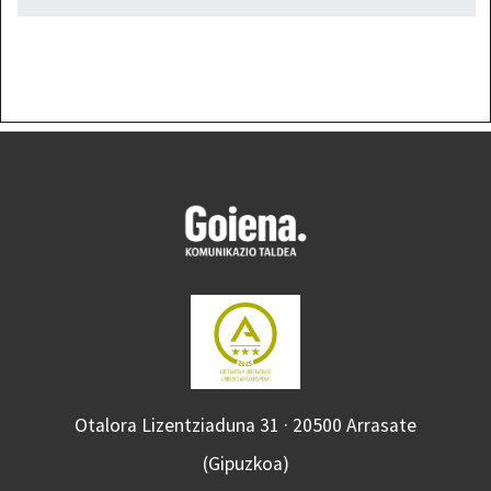
Otalora Lizentziaduna 31 · 20500 Arrasate
(Gipuzkoa)