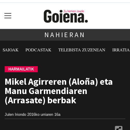
NAHIERAN
SAIOAK
PODCASTAK
TELEBISTA ZUZENEAN
IRRATI
HARMAILATIK
Mikel Agirreren (Aloña) eta
Manu Garmendiaren
(Arrasate) berbak
Julen Iriondo
2016ko urriaren 16a