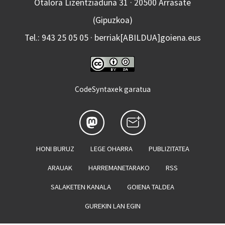
Otalora Lizentziaduna 31 · 20500 Arrasate
(Gipuzkoa)
Tel.: 943 25 05 05 · berriak[ABILDUA]goiena.eus
CodeSyntaxek garatua
HONI BURUZ
LEGE OHARRA
PUBLIZITATEA
ARAUAK
HARREMANETARAKO
RSS
SALAKETEN KANALA
GOIENA TALDEA
GUREKIN LAN EGIN