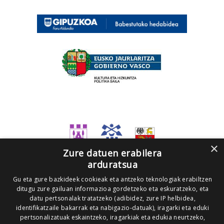
×
Zure datuen erabilera
arduratsua
Gu eta gure bazkideek cookieak eta antzeko teknologiak erabiltzen
ditugu zure gailuan informazioa gordetzeko eta eskuratzeko, eta
datu pertsonalak tratatzeko (adibidez, zure IP helbidea,
identifikatzaile bakarrak eta nabigazio-datuak), iragarki eta eduki
pertsonalizatuak eskaintzeko, iragarkiak eta edukia neurtzeko,