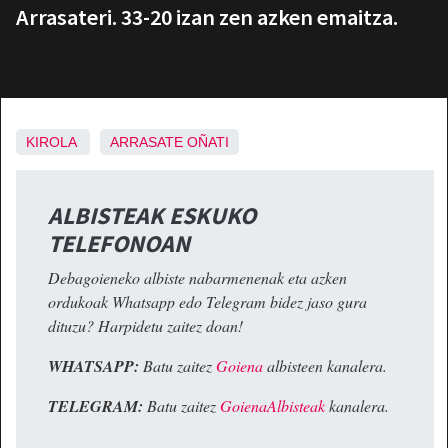
Arrasateri. 33-20 izan zen azken emaitza.
KIROLA
ARRASATE
OÑATI
ALBISTEAK ESKUKO
TELEFONOAN
Debagoieneko albiste nabarmenenak eta azken
ordukoak Whatsapp edo Telegram bidez jaso gura
dituzu? Harpidetu zaitez doan!
WHATSAPP:
Batu zaitez
Goiena
albisteen kanalera.
TELEGRAM:
Batu zaitez
GoienaAlbisteak
kanalera.