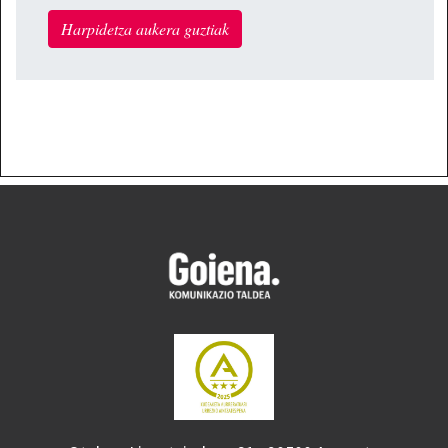
Harpidetza aukera guztiak