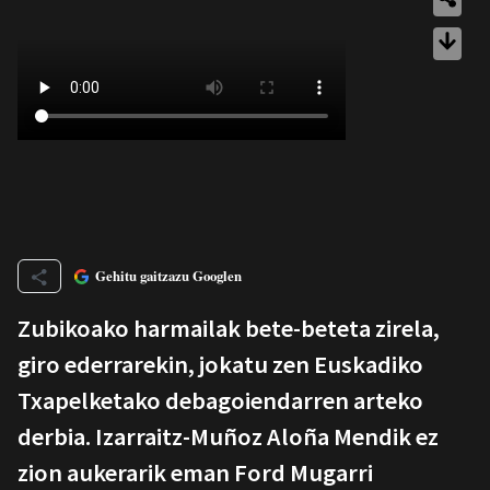
Gehitu gaitzazu Googlen
Zubikoako harmailak bete-beteta zirela,
giro ederrarekin, jokatu zen Euskadiko
Txapelketako debagoiendarren arteko
derbia. Izarraitz-Muñoz Aloña Mendik ez
zion aukerarik eman Ford Mugarri