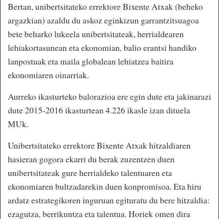
Bertan, unibertsitateko errektore Bixente Atxak (beheko
argazkian) azaldu du askoz eginkizun garrantzitsuagoa
bete beharko lukeela unibertsitateak, herrialdearen
lehiakortasunean eta ekonomian, balio erantsi handiko
lanpostuak eta maila globalean lehiatzea baitira
ekonomiaren oinarriak.
Aurreko ikasturteko balorazioa ere egin dute eta jakinarazi
dute 2015-2016 ikasturtean 4.226 ikasle izan dituela
MUk.
Unibertsitateko errektore Bixente Atxak hitzaldiaren
hasieran gogora ekarri du berak zuzentzen duen
unibertsitateak gure herrialdeko talentuaren eta
ekonomiaren bultzadarekin duen konpromisoa. Eta hiru
ardatz estrategikoren inguruan egituratu du bere hitzaldia:
ezagutza, berrikuntza eta talentua. Horiek omen dira