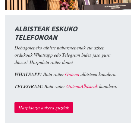
ALBISTEAK ESKUKO
TELEFONOAN
Debagoieneko albiste nabarmenenak eta azken
ordukoak Whatsapp edo Telegram bidez jaso gura
dituzu? Harpidetu zaitez doan!
WHATSAPP:
Batu zaitez
Goiena
albisteen kanalera.
TELEGRAM:
Batu zaitez
GoienaAlbisteak
kanalera.
Harpidetza aukera guztiak