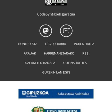
CodeSyntaxek garatua
HONI BURUZ
LEGE OHARRA
PUBLIZITATEA
ARAUAK
HARREMANETARAKO
RSS
SALAKETEN KANALA
GOIENA TALDEA
GUREKIN LAN EGIN