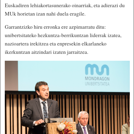
Euskadiren lehiakortasunerako oinarriak, eta adierazi du
MUk horietan izan nahi duela eragile.
Garrantzizko hiru erronka ere azpimarratu ditu:
unibertsitateko hezkuntza-berrikuntzan liderrak izatea,
nazioartera irekitzea eta enpresekin elkarlaneko
ikerkuntzan aitzindari izaten jarraitzea.