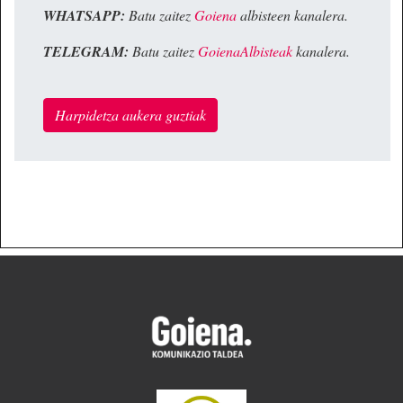
WHATSAPP:
Batu zaitez
Goiena
albisteen kanalera.
TELEGRAM:
Batu zaitez
GoienaAlbisteak
kanalera.
Harpidetza aukera guztiak