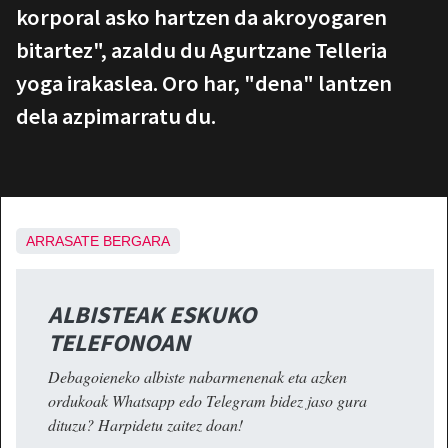
korporal asko hartzen da akroyogaren
bitartez", azaldu du Agurtzane Telleria
yoga irakaslea. Oro har, "dena" lantzen
dela azpimarratu du.
ARRASATE
BERGARA
ALBISTEAK ESKUKO
TELEFONOAN
Debagoieneko albiste nabarmenenak eta azken
ordukoak Whatsapp edo Telegram bidez jaso gura
dituzu? Harpidetu zaitez doan!