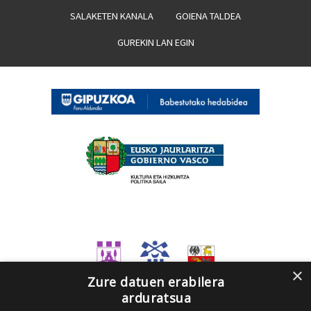
SALAKETEN KANALA
GOIENA TALDEA
GUREKIN LAN EGIN
×
Zure datuen erabilera
arduratsua