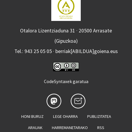
Otalora Lizentziaduna 31 · 20500 Arrasate
(Gipuzkoa)
Tel.: 943 25 05 05 · berriak[ABILDUA]goiena.eus
CodeSyntaxek garatua
HONI BURUZ
LEGE OHARRA
PUBLIZITATEA
ARAUAK
HARREMANETARAKO
RSS