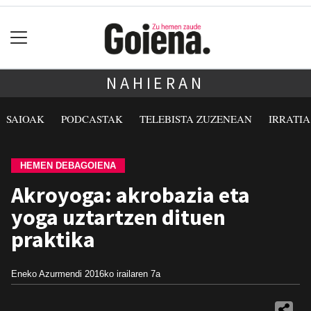
NAHIERAN
SAIOAK
PODCASTAK
TELEBISTA ZUZENEAN
IRRATI
HEMEN DEBAGOIENA
Akroyoga: akrobazia eta
yoga uztartzen dituen
praktika
Eneko Azurmendi
2016ko irailaren 7a