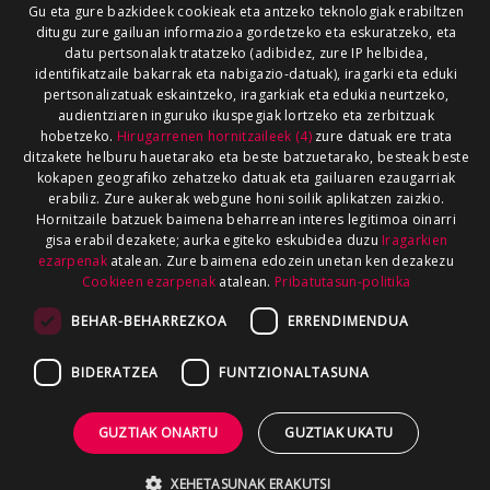
Gu eta gure bazkideek cookieak eta antzeko teknologiak erabiltzen
ditugu zure gailuan informazioa gordetzeko eta eskuratzeko, eta
datu pertsonalak tratatzeko (adibidez, zure IP helbidea,
identifikatzaile bakarrak eta nabigazio-datuak), iragarki eta eduki
pertsonalizatuak eskaintzeko, iragarkiak eta edukia neurtzeko,
audientziaren inguruko ikuspegiak lortzeko eta zerbitzuak
hobetzeko.
Hirugarrenen hornitzaileek (4)
zure datuak ere trata
ditzakete helburu hauetarako eta beste batzuetarako, besteak beste
kokapen geografiko zehatzeko datuak eta gailuaren ezaugarriak
erabiliz. Zure aukerak webgune honi soilik aplikatzen zaizkio.
Hornitzaile batzuek baimena beharrean interes legitimoa oinarri
gisa erabil dezakete; aurka egiteko eskubidea duzu
Iragarkien
ezarpenak
atalean. Zure baimena edozein unetan ken dezakezu
Cookieen ezarpenak
atalean.
Pribatutasun-politika
BEHAR-BEHARREZKOA
ERRENDIMENDUA
BIDERATZEA
FUNTZIONALTASUNA
GUZTIAK ONARTU
GUZTIAK UKATU
XEHETASUNAK ERAKUTSI