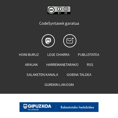
CodeSyntaxek garatua
HONI BURUZ
LEGE OHARRA
PUBLIZITATEA
ARAUAK
HARREMANETARAKO
RSS
SALAKETEN KANALA
GOIENA TALDEA
GUREKIN LAN EGIN