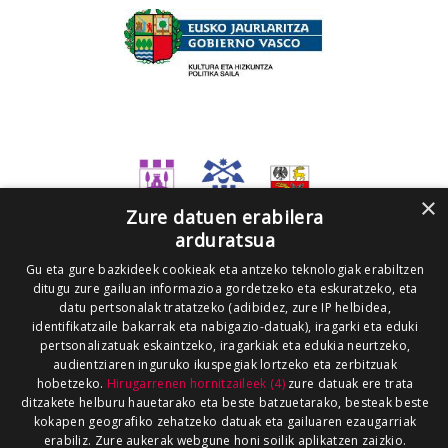
×
Zure datuen erabilera
arduratsua
Gu eta gure bazkideek cookieak eta antzeko teknologiak erabiltzen
ditugu zure gailuan informazioa gordetzeko eta eskuratzeko, eta
datu pertsonalak tratatzeko (adibidez, zure IP helbidea,
identifikatzaile bakarrak eta nabigazio-datuak), iragarki eta eduki
pertsonalizatuak eskaintzeko, iragarkiak eta edukia neurtzeko,
audientziaren inguruko ikuspegiak lortzeko eta zerbitzuak
hobetzeko.
Hirugarrenen hornitzaileek (4)
zure datuak ere trata
ditzakete helburu hauetarako eta beste batzuetarako, besteak beste
kokapen geografiko zehatzeko datuak eta gailuaren ezaugarriak
erabiliz. Zure aukerak webgune honi soilik aplikatzen zaizkio.