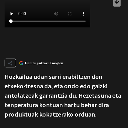
Gehitu gaitzazu Googlen
Hozkailua udan sarri erabiltzen den
etxeko-tresna da, eta ondo edo gaizki
antolatzeak garrantzia du. Hezetasuna eta
tenperatura kontuan hartu behar dira
produktuak kokatzerako orduan.