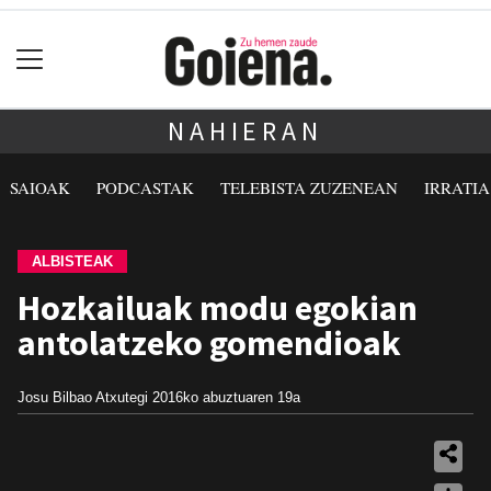
NAHIERAN
SAIOAK
PODCASTAK
TELEBISTA ZUZENEAN
IRRATI
ALBISTEAK
Hozkailuak modu egokian
antolatzeko gomendioak
Josu Bilbao Atxutegi
2016ko abuztuaren 19a