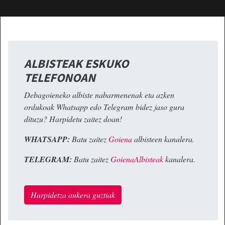
ALBISTEAK ESKUKO
TELEFONOAN
Debagoieneko albiste nabarmenenak eta azken
ordukoak Whatsapp edo Telegram bidez jaso gura
dituzu? Harpidetu zaitez doan!
WHATSAPP:
Batu zaitez
Goiena
albisteen kanalera.
TELEGRAM:
Batu zaitez
GoienaAlbisteak
kanalera.
Harpidetza aukera guztiak