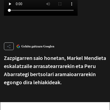
Gehitu gaitzazu Googlen
Zazpigarren saio honetan, Markel Mendieta
eskalatzaile arrasatearrarekin eta Peru
Abarrategi bertsolari aramaioarrarekin
egongo dira lehiakideak.