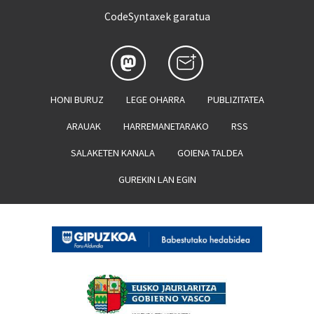
CodeSyntaxek garatua
HONI BURUZ
LEGE OHARRA
PUBLIZITATEA
ARAUAK
HARREMANETARAKO
RSS
SALAKETEN KANALA
GOIENA TALDEA
GUREKIN LAN EGIN