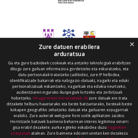
×
Zure datuen erabilera
arduratsua
Gu eta gure bazkideek cookieak eta antzeko teknologiak erabiltzen
ditugu zure gailuan informazioa gordetzeko eta eskuratzeko, eta
datu pertsonalak tratatzeko (adibidez, zure IP helbidea,
identifikatzaile bakarrak eta nabigazio-datuak), iragarki eta eduki
pertsonalizatuak eskaintzeko, iragarkiak eta edukia neurtzeko,
audientziaren inguruko ikuspegiak lortzeko eta zerbitzuak
hobetzeko.
Hirugarrenen hornitzaileek (4)
zure datuak ere trata
ditzakete helburu hauetarako eta beste batzuetarako, besteak beste
kokapen geografiko zehatzeko datuak eta gailuaren ezaugarriak
erabiliz. Zure aukerak webgune honi soilik aplikatzen zaizkio.
Hornitzaile batzuek baimena beharrean interes legitimoa oinarri
gisa erabil dezakete; aurka egiteko eskubidea duzu
Iragarkien
ezarpenak
atalean. Zure baimena edozein unetan ken dezakezu