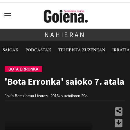
NAHIERAN
SAIOAK
PODCASTAK
TELEBISTA ZUZENEAN
IRRATI
BOTA ERRONKA
'Bota Erronka' saioko 7. atala
Jokin Bereziartua Lizarazu
2016ko uztailaren 29a