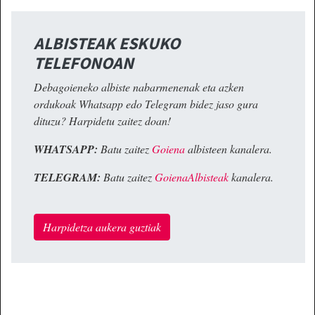
ALBISTEAK ESKUKO
TELEFONOAN
Debagoieneko albiste nabarmenenak eta azken
ordukoak Whatsapp edo Telegram bidez jaso gura
dituzu? Harpidetu zaitez doan!
WHATSAPP:
Batu zaitez
Goiena
albisteen kanalera.
TELEGRAM:
Batu zaitez
GoienaAlbisteak
kanalera.
Harpidetza aukera guztiak