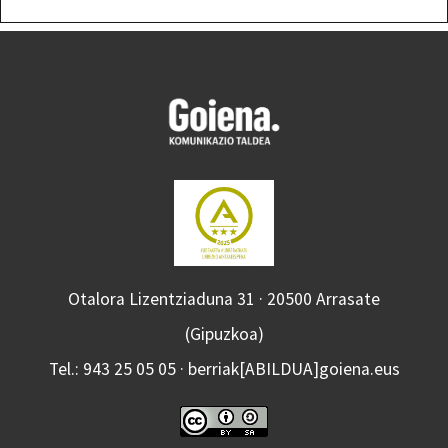
Otalora Lizentziaduna 31 · 20500 Arrasate
(Gipuzkoa)
Tel.: 943 25 05 05 · berriak[ABILDUA]goiena.eus