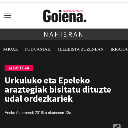
NAHIERAN
SAIOAK
PODCASTAK
TELEBISTA ZUZENEAN
IRRATI
ALBISTEAK
Urkuluko eta Epeleko
araztegiak bisitatu dituzte
udal ordezkariek
Eneko Azurmendi
2016ko ekainaren 13a