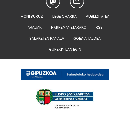
HONI BURUZ
LEGE OHARRA
PUBLIZITATEA
ARAUAK
HARREMANETARAKO
RSS
SALAKETEN KANALA
GOIENA TALDEA
GUREKIN LAN EGIN