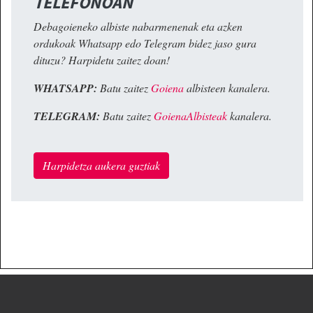
TELEFONOAN
Debagoieneko albiste nabarmenenak eta azken
ordukoak Whatsapp edo Telegram bidez jaso gura
dituzu? Harpidetu zaitez doan!
WHATSAPP:
Batu zaitez
Goiena
albisteen kanalera.
TELEGRAM:
Batu zaitez
GoienaAlbisteak
kanalera.
Harpidetza aukera guztiak