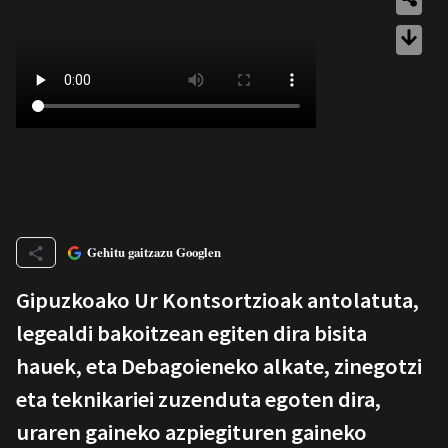
Gehitu gaitzazu Googlen
Gipuzkoako Ur Kontsortzioak antolatuta,
legealdi bakoitzean egiten dira bisita
hauek, eta Debagoieneko alkate, zinegotzi
eta teknikariei zuzenduta egoten dira,
uraren gaineko azpiegituren gaineko