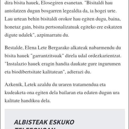
dira bisita hauek, Elosegiren esanetan. "Bisitaldi hau
antolatzen dugun bosgarren legealdia da, ia hogei urte.
Lau urtean behin bisitaldi orokor hau egiten dugu, baina,
honetaz gain, bisita pertsonalizatuak egiteko ere eskatzen
digute udalek", azpimarratu du.
Bestalde, Elena Lete Bergarako alkateak nabarmendu du
bisita hauek "garrantzitsuak" direla udal ordezkarientzat.
"Instalazio hauek eragin handia daukate gure ingurumen
eta biodibertsitate kalitatean", adierazi du.
Azkenik, Letek azaldu du uraren tratamendua eta
kudeaketa ona egiten dela bailaran eta edaten dugun ura
kalitate handikoa dela.
ALBISTEAK ESKUKO