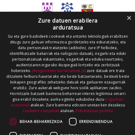
×
Zure datuen erabilera
arduratsua
Gu eta gure bazkideek cookieak eta antzeko teknologiak erabiltzen
ditugu zure gailuan informazioa gordetzeko eta eskuratzeko, eta
datu pertsonalak tratatzeko (adibidez, zure IP helbidea,
identifikatzaile bakarrak eta nabigazio-datuak), iragarki eta eduki
pertsonalizatuak eskaintzeko, iragarkiak eta edukia neurtzeko,
audientziaren inguruko ikuspegiak lortzeko eta zerbitzuak
hobetzeko.
Hirugarrenen hornitzaileek (4)
zure datuak ere trata
ditzakete helburu hauetarako eta beste batzuetarako, besteak beste
kokapen geografiko zehatzeko datuak eta gailuaren ezaugarriak
erabiliz. Zure aukerak webgune honi soilik aplikatzen zaizkio.
Hornitzaile batzuek baimena beharrean interes legitimoa oinarri
gisa erabil dezakete; aurka egiteko eskubidea duzu
Iragarkien
ezarpenak
atalean. Zure baimena edozein unetan ken dezakezu
Cookieen ezarpenak
atalean.
Pribatutasun-politika
BEHAR-BEHARREZKOA
ERRENDIMENDUA