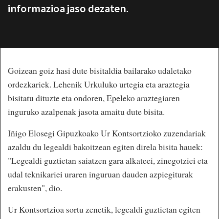
informazioa jaso dezaten.
Goizean goiz hasi dute bisitaldia bailarako udaletako
ordezkariek. Lehenik Urkuluko urtegia eta araztegia
bisitatu dituzte eta ondoren, Epeleko araztegiaren
inguruko azalpenak jasota amaitu dute bisita.
Iñigo Elosegi Gipuzkoako Ur Kontsortzioko zuzendariak
azaldu du legealdi bakoitzean egiten direla bisita hauek:
"Legealdi guztietan saiatzen gara alkateei, zinegotziei eta
udal teknikariei uraren inguruan dauden azpiegiturak
erakusten", dio.
Ur Kontsortzioa sortu zenetik, legealdi guztietan egiten