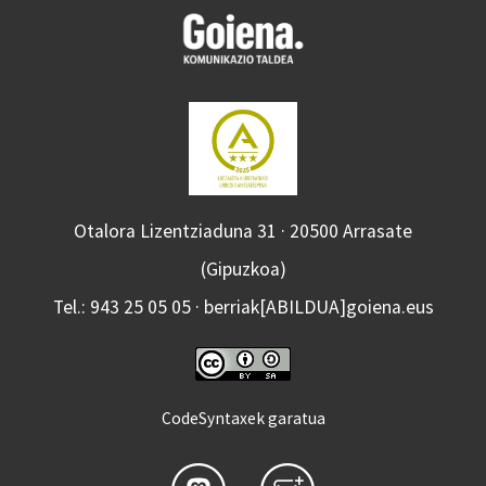
Otalora Lizentziaduna 31 · 20500 Arrasate
(Gipuzkoa)
Tel.: 943 25 05 05 · berriak[ABILDUA]goiena.eus
CodeSyntaxek garatua