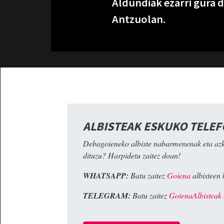
Aldundiak ezarri gura 
Antzuolan.
ALBISTEAK ESKUKO TELE
Debagoieneko albiste nabarmenenak eta az
dituzu? Harpidetu zaitez doan!
WHATSAPP:
Batu zaitez
Goiena
albisteen 
TELEGRAM:
Batu zaitez
GoienaAlbisteak