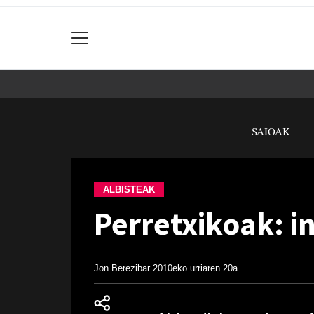
SAIOAK
ALBISTEAK
Perretxikoak: i
Jon Berezibar
2010eko urriaren 20a