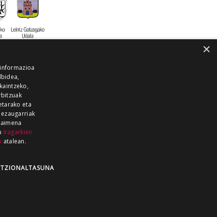
×
 informazioa
lbidea,
skaintzeko,
rbitzuak
etarako eta
 ezaugarriak
 baimena
zu
Iragarkien
k
atalean.
EITIA GUKA
AZKOITIA GUKA
BARRENA
GUKA
GUKA TELEBISTA
HIRUKA
TZIONALTASUNA
Z GUKA
ZUMAIA GUKA
28 KANALA