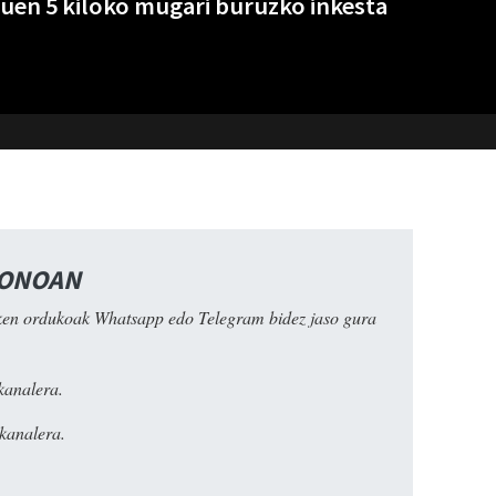
duen 5 kiloko mugari buruzko inkesta
FONOAN
ken ordukoak Whatsapp edo Telegram bidez jaso gura
kanalera.
kanalera.