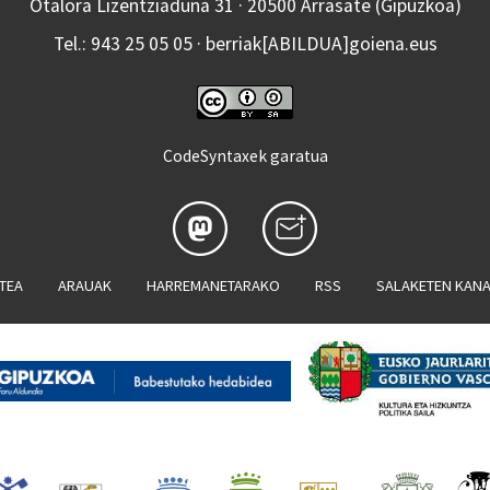
Otalora Lizentziaduna 31 · 20500 Arrasate (Gipuzkoa)
Tel.: 943 25 05 05 · berriak[ABILDUA]goiena.eus
CodeSyntaxek garatua
ATEA
ARAUAK
HARREMANETARAKO
RSS
SALAKETEN KAN