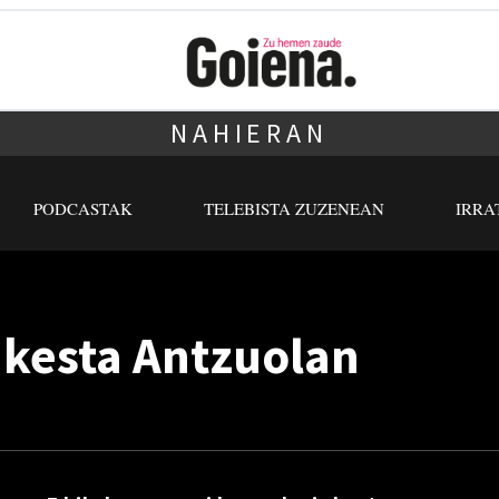
NAHIERAN
PODCASTAK
TELEBISTA ZUZENEAN
IRRA
nkesta Antzuolan