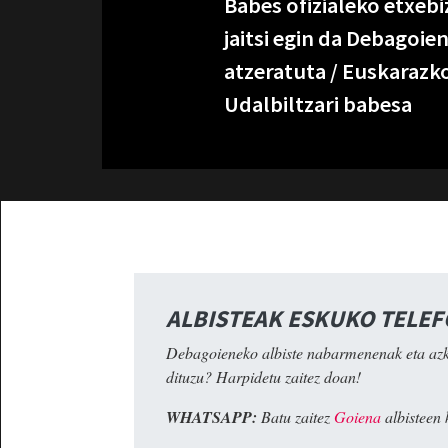
Babes ofizialeko etxebi
jaitsi egin da Debagoie
atzeratuta / Euskarazk
Udalbiltzari babesa
ALBISTEAK ESKUKO TELE
Debagoieneko albiste nabarmenenak eta az
dituzu? Harpidetu zaitez doan!
WHATSAPP:
Batu zaitez
Goiena
albisteen 