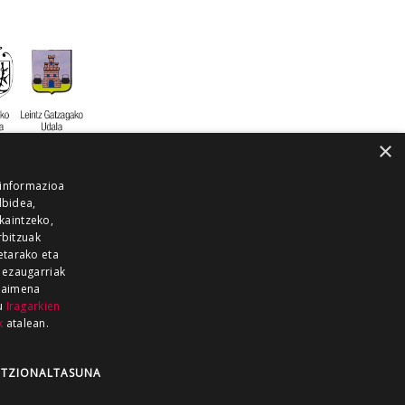
×
 informazioa
lbidea,
skaintzeko,
rbitzuak
etarako eta
 ezaugarriak
 baimena
zu
Iragarkien
k
atalean.
EITIA GUKA
AZKOITIA GUKA
BARRENA
GUKA
GUKA TELEBISTA
HIRUKA
TZIONALTASUNA
Z GUKA
ZUMAIA GUKA
28 KANALA