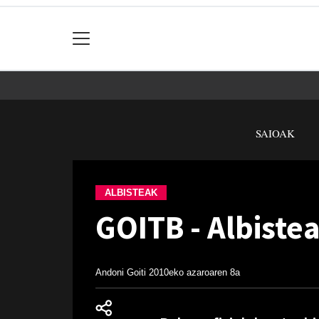
SAIOAK
ALBISTEAK
GOITB - Albiste
Andoni Goiti
2010eko azaroaren 8a