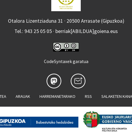
Otalora Lizentziaduna 31 · 20500 Arrasate (Gipuzkoa)
Tel.: 943 25 05 05 · berriak[ABILDUA]goiena.eus
CodeSyntaxek garatua
ATEA
ARAUAK
HARREMANETARAKO
RSS
SALAKETEN KAN