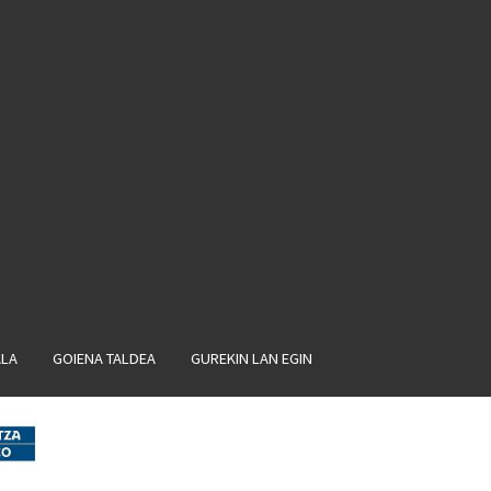
ALA
GOIENA TALDEA
GUREKIN LAN EGIN