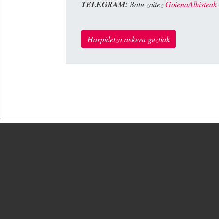
TELEGRAM:
Batu zaitez
GoienaAlbisteak
Harpidetza aukera guztiak