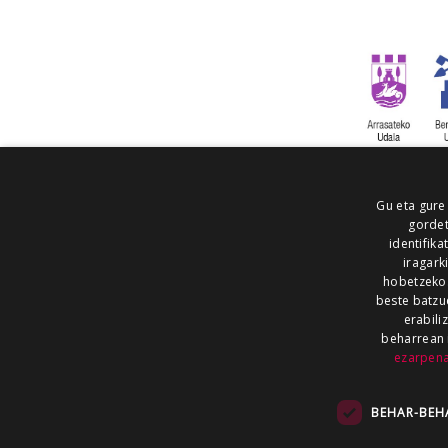
Gu eta gure
gordet
identifika
iragark
hobetzeko
beste batzu
erabili
beharrean 
ezarpen
AIARALDEA
AIKOR
AIURRI
ALEA
BEGITU
ERRAN
EUSKALERRIA IRRA
BEHAR-BEH
KRONIKA
MAILOPE
NOAUA
O