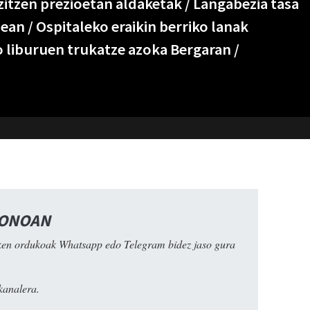
zitzen prezioetan aldaketak / Langabezia tasa
nean / Ospitaleko eraikin berriko lanak
o liburuen trukatze azoka Bergaran /
FONOAN
ken ordukoak Whatsapp edo Telegram bidez jaso gura
kanalera.