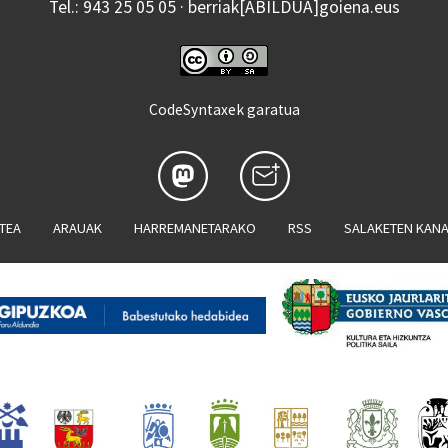
Tel.: 943 25 05 05 · berriak[ABILDUA]goiena.eus
CodeSyntaxek garatua
ATEA
ARAUAK
HARREMANETARAKO
RSS
SALAKETEN KAN