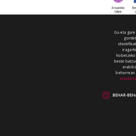
Gu eta gure
gordet
identifika
iragark
hobetzeko
beste batzu
erabili
beharrean 
ezarpen
AIARALDEA
AIKOR
AIURRI
ALEA
BEGITU
ERRAN
EUSKALERRIA IRRA
BEHAR-BEH
KRONIKA
MAILOPE
NOAUA
O