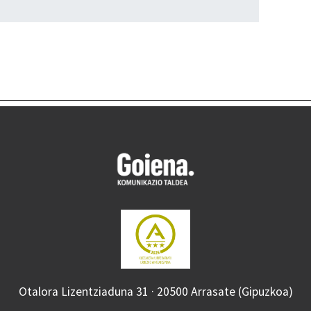
Otalora Lizentziaduna 31 · 20500 Arrasate (Gipuzkoa)