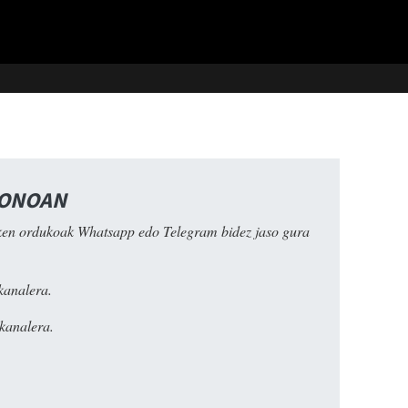
FONOAN
ken ordukoak Whatsapp edo Telegram bidez jaso gura
kanalera.
kanalera.