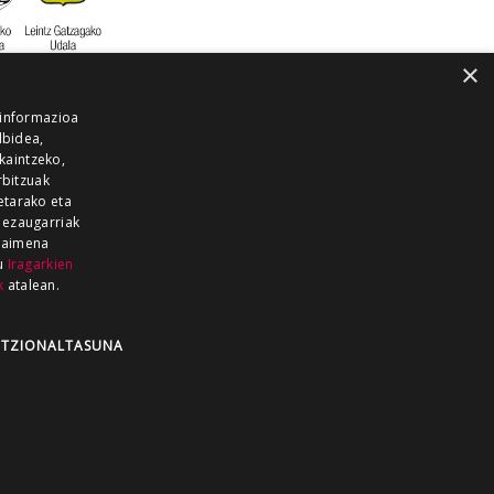
×
 informazioa
lbidea,
skaintzeko,
rbitzuak
etarako eta
 ezaugarriak
 baimena
zu
Iragarkien
k
atalean.
EITIA GUKA
AZKOITIA GUKA
BARRENA
GUKA
GUKA TELEBISTA
HIRUKA
TZIONALTASUNA
Z GUKA
ZUMAIA GUKA
28 KANALA