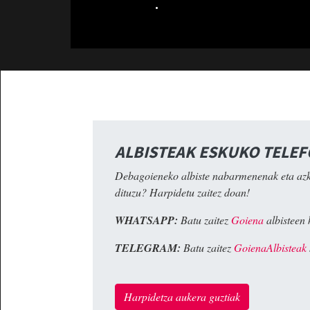
.
ALBISTEAK ESKUKO TELE
Debagoieneko albiste nabarmenenak eta az
dituzu? Harpidetu zaitez doan!
WHATSAPP:
Batu zaitez
Goiena
albisteen 
TELEGRAM:
Batu zaitez
GoienaAlbisteak
Harpidetza aukera guztiak