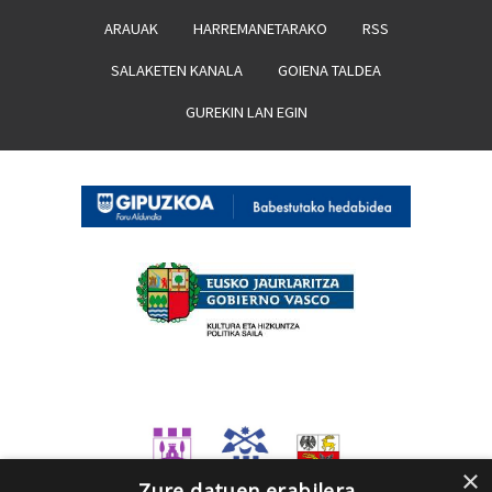
ARAUAK
HARREMANETARAKO
RSS
SALAKETEN KANALA
GOIENA TALDEA
GUREKIN LAN EGIN
×
Zure datuen erabilera