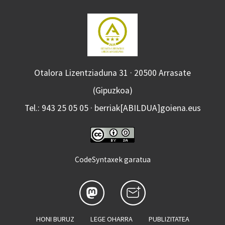
Otalora Lizentziaduna 31 · 20500 Arrasate
(Gipuzkoa)
Tel.: 943 25 05 05 · berriak[ABILDUA]goiena.eus
CodeSyntaxek garatua
HONI BURUZ
LEGE OHARRA
PUBLIZITATEA