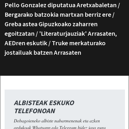
Pello Gonzalez diputatua Aretxabaletan /
Bergarako batzokia martxan berriz ere /
Greba astea Gipuzkoako zaharren
egoitzatan / 'Literaturjauziak' Arrasaten,
AEDren eskutik / Truke merkaturako
jostailuak batzen Arrasaten
ALBISTEAK ESKUKO
TELEFONOAN
Debagoieneko albiste nabarmenenak eta azken
ordukoak Whatsapp edo Telegram bidez jaso gura