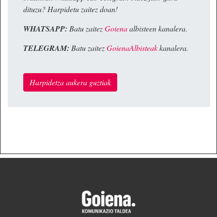
dituzu? Harpidetu zaitez doan!
WHATSAPP:
Batu zaitez
Goiena
albisteen kanalera.
TELEGRAM:
Batu zaitez
GoienaAlbisteak
kanalera.
Harpidetza aukera guztiak