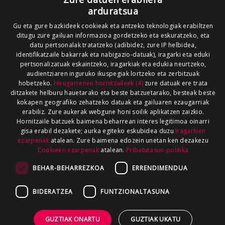
arduratsua
Gu eta gure bazkideek cookieak eta antzeko teknologiak erabiltzen
ditugu zure gailuan informazioa gordetzeko eta eskuratzeko, eta
datu pertsonalak tratatzeko (adibidez, zure IP helbidea,
identifikatzaile bakarrak eta nabigazio-datuak), iragarki eta eduki
pertsonalizatuak eskaintzeko, iragarkiak eta edukia neurtzeko,
audientziaren inguruko ikuspegiak lortzeko eta zerbitzuak
hobetzeko.
Hirugarrenen hornitzaileek (4)
zure datuak ere trata
ditzakete helburu hauetarako eta beste batzuetarako, besteak beste
kokapen geografiko zehatzeko datuak eta gailuaren ezaugarriak
erabiliz. Zure aukerak webgune honi soilik aplikatzen zaizkio.
Hornitzaile batzuek baimena beharrean interes legitimoa oinarri
gisa erabil dezakete; aurka egiteko eskubidea duzu
Iragarkien
ezarpenak
atalean. Zure baimena edozein unetan ken dezakezu
Cookieen ezarpenak
atalean.
Pribatutasun-politika
BEHAR-BEHARREZKOA
ERRENDIMENDUA
BIDERATZEA
FUNTZIONALTASUNA
GUZTIAK ONARTU
GUZTIAK UKATU