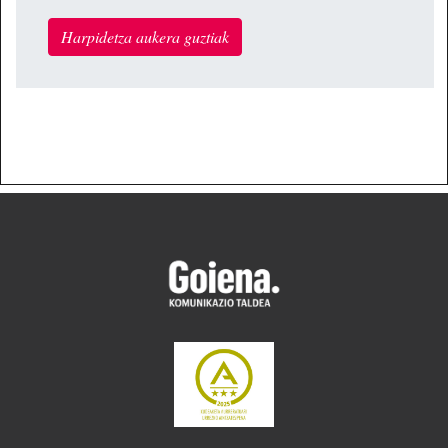
Harpidetza aukera guztiak