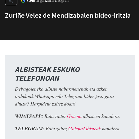
Gehitu gaitzazu Googlen
Zuriñe Velez de Mendizabalen bideo-iritzia
ALBISTEAK ESKUKO
TELEFONOAN
Debagoieneko albiste nabarmenenak eta azken
ordukoak Whatsapp edo Telegram bidez jaso gura
dituzu? Harpidetu zaitez doan!
WHATSAPP:
Batu zaitez
Goiena
albisteen kanalera.
TELEGRAM:
Batu zaitez
GoienaAlbisteak
kanalera.