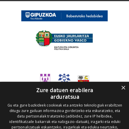
×
Zure datuen erabilera
arduratsua
Gu eta gure bazkideek cookieak eta antzeko teknologiak erabiltzen
ditugu zure gailuan informazioa gordetzeko eta eskuratzeko, eta
datu pertsonalak tratatzeko (adibidez, zure IP helbidea,
identifikatzaile bakarrak eta nabigazio-datuak), iragarki eta eduki
pertsonalizatuak eskaintzeko, iragarkiak eta edukia neurtzeko,