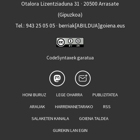
Otalora Lizentziaduna 31 · 20500 Arrasate
(Gipuzkoa)
Tel.: 943 25 05 05 · berriak[ABILDUA]goiena.eus
CodeSyntaxek garatua
HONI BURUZ
LEGE OHARRA
PUBLIZITATEA
ARAUAK
HARREMANETARAKO
RSS
SALAKETEN KANALA
GOIENA TALDEA
GUREKIN LAN EGIN