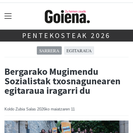
PENTEKOSTEAK 2026
SARRERA
EGITARAUA
Bergarako Mugimendu
Sozialistak txosnagunearen
egitaraua iragarri du
Koldo Zubia Salas
2026ko maiatzaren 11