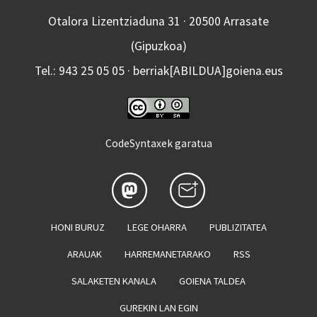
Otalora Lizentziaduna 31 · 20500 Arrasate
(Gipuzkoa)
Tel.: 943 25 05 05 · berriak[ABILDUA]goiena.eus
CodeSyntaxek garatua
HONI BURUZ
LEGE OHARRA
PUBLIZITATEA
ARAUAK
HARREMANETARAKO
RSS
SALAKETEN KANALA
GOIENA TALDEA
GUREKIN LAN EGIN