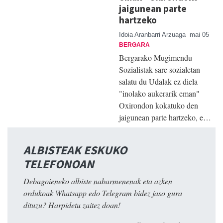
jaigunean parte
hartzeko
Idoia Aranbarri Arzuaga
mai 05
BERGARA
Bergarako Mugimendu
Sozialistak sare sozialetan
salatu du Udalak ez diela
"inolako aukerarik eman"
Oxirondon kokatuko den
jaigunean parte hartzeko, e…
ALBISTEAK ESKUKO
TELEFONOAN
Debagoieneko albiste nabarmenenak eta azken
ordukoak Whatsapp edo Telegram bidez jaso gura
dituzu? Harpidetu zaitez doan!