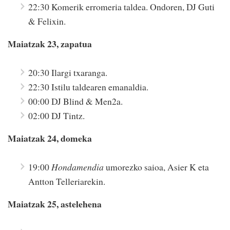
22:30 Komerik erromeria taldea. Ondoren, DJ Guti
& Felixin.
Maiatzak 23, zapatua
20:30 Ilargi txaranga.
22:30 Istilu taldearen emanaldia.
00:00 DJ Blind & Men2a.
02:00 DJ Tintz.
Maiatzak 24, domeka
19:00
Hondamendia
umorezko saioa, Asier K eta
Antton Telleriarekin.
Maiatzak 25, astelehena