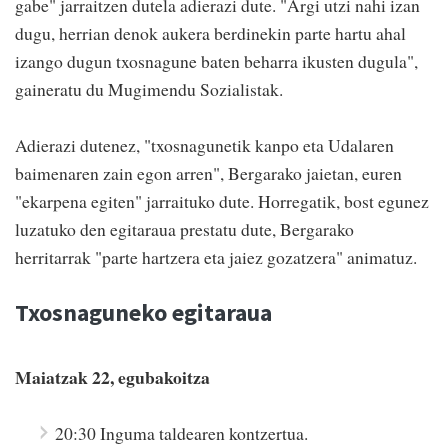
gabe" jarraitzen dutela adierazi dute. "Argi utzi nahi izan
dugu, herrian denok aukera berdinekin parte hartu ahal
izango dugun txosnagune baten beharra ikusten dugula",
gaineratu du Mugimendu Sozialistak.
Adierazi dutenez, "txosnagunetik kanpo eta Udalaren
baimenaren zain egon arren", Bergarako jaietan, euren
"ekarpena egiten" jarraituko dute. Horregatik, bost egunez
luzatuko den egitaraua prestatu dute, Bergarako
herritarrak "parte hartzera eta jaiez gozatzera" animatuz.
Txosnaguneko egitaraua
Maiatzak 22, egubakoitza
20:30 Inguma taldearen kontzertua.