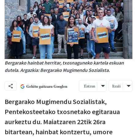
Bergarako hainbat herritar, txosnaguneko kartela eskuan
dutela. Argazkia: Bergarako Mugimendu Sozialista.
Entzun
Itzuli
Gehitu gaitzazu Googlen
Bergarako Mugimendu Sozialistak,
Pentekosteetako txosnetako egitaraua
aurkeztu du. Maiatzaren 22tik 26ra
bitartean, hainbat kontzertu, umore