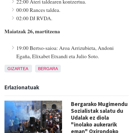
22:00 Ateri taldearen kontzertua.
00:00 Rances taldea.
02:00 DJ RVDA.
Maiatzak 26, martitzena
19:00 Bertso-saioa: Aroa Arrizubieta, Andoni
Egaña, Elixabet Etxandi eta Julio Soto.
GIZARTEA
BERGARA
Erlazionatuak
Bergarako Mugimendu
Sozialistak salatu du
Udalak ez diola
"inolako aukerarik
eman" Oxirondoko