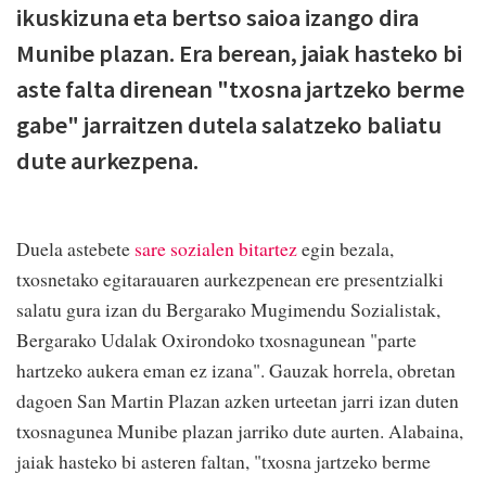
ikuskizuna eta bertso saioa izango dira
Munibe plazan. Era berean, jaiak hasteko bi
aste falta direnean "txosna jartzeko berme
gabe" jarraitzen dutela salatzeko baliatu
dute aurkezpena.
Duela astebete
sare sozialen bitartez
egin bezala,
txosnetako egitarauaren aurkezpenean ere presentzialki
salatu gura izan du Bergarako Mugimendu Sozialistak,
Bergarako Udalak Oxirondoko txosnagunean "parte
hartzeko aukera eman ez izana". Gauzak horrela, obretan
dagoen San Martin Plazan azken urteetan jarri izan duten
txosnagunea Munibe plazan jarriko dute aurten. Alabaina,
jaiak hasteko bi asteren faltan, "txosna jartzeko berme