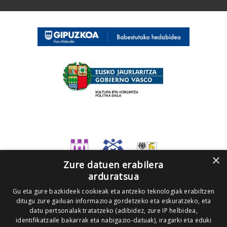
×
Zure datuen erabilera
arduratsua
Gu eta gure bazkideek cookieak eta antzeko teknologiak erabiltzen
ditugu zure gailuan informazioa gordetzeko eta eskuratzeko, eta
datu pertsonalak tratatzeko (adibidez, zure IP helbidea,
identifikatzaile bakarrak eta nabigazio-datuak), iragarki eta eduki