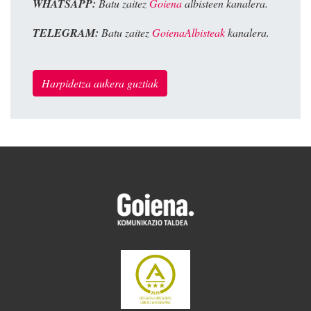
WHATSAPP:
Batu zaitez
Goiena
albisteen kanalera.
TELEGRAM:
Batu zaitez
GoienaAlbisteak
kanalera.
Harpidetza aukera guztiak