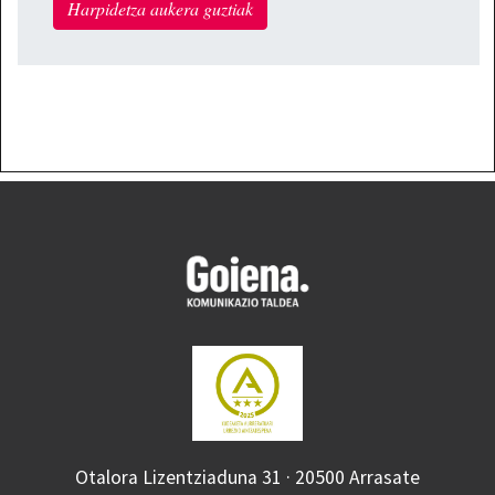
Harpidetza aukera guztiak
Otalora Lizentziaduna 31 · 20500 Arrasate