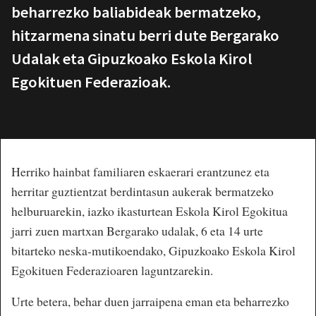
beharrezko baliabideak bermatzeko,
hitzarmena sinatu berri dute Bergarako
Udalak eta Gipuzkoako Eskola Kirol
Egokituen Federazioak.
Herriko hainbat familiaren eskaerari erantzunez eta
herritar guztientzat berdintasun aukerak bermatzeko
helburuarekin, iazko ikasturtean Eskola Kirol Egokitua
jarri zuen martxan Bergarako udalak, 6 eta 14 urte
bitarteko neska-mutikoendako, Gipuzkoako Eskola Kirol
Egokituen Federazioaren laguntzarekin.
Urte betera, behar duen jarraipena eman eta beharrezko