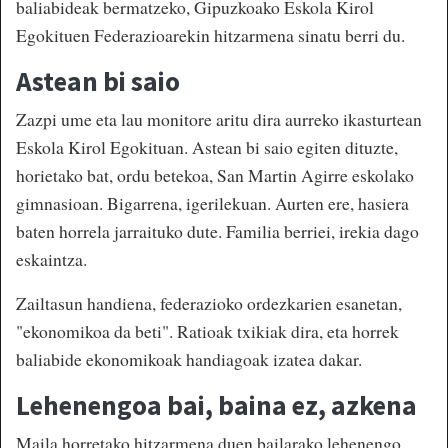
baliabideak bermatzeko, Gipuzkoako Eskola Kirol
Egokituen Federazioarekin hitzarmena sinatu berri du.
Astean bi saio
Zazpi ume eta lau monitore aritu dira aurreko ikasturtean
Eskola Kirol Egokituan. Astean bi saio egiten dituzte,
horietako bat, ordu betekoa, San Martin Agirre eskolako
gimnasioan. Bigarrena, igerilekuan. Aurten ere, hasiera
baten horrela jarraituko dute. Familia berriei, irekia dago
eskaintza.
Zailtasun handiena, federazioko ordezkarien esanetan,
"ekonomikoa da beti". Ratioak txikiak dira, eta horrek
baliabide ekonomikoak handiagoak izatea dakar.
Lehenengoa bai, baina ez, azkena
Maila horretako hitzarmena duen bailarako lehenengo