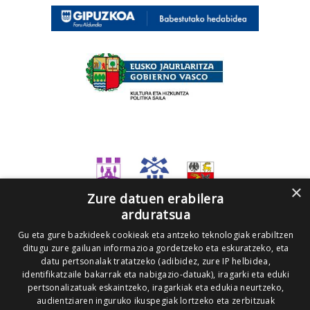
×
Zure datuen erabilera
arduratsua
Gu eta gure bazkideek cookieak eta antzeko teknologiak erabiltzen
ditugu zure gailuan informazioa gordetzeko eta eskuratzeko, eta
datu pertsonalak tratatzeko (adibidez, zure IP helbidea,
identifikatzaile bakarrak eta nabigazio-datuak), iragarki eta eduki
pertsonalizatuak eskaintzeko, iragarkiak eta edukia neurtzeko,
audientziaren inguruko ikuspegiak lortzeko eta zerbitzuak