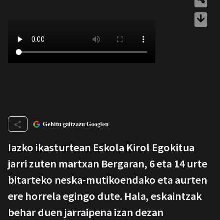
Gehitu gaitzazu Googlen
Iazko ikasturtean Eskola Kirol Egokitua
jarri zuten martxan Bergaran, 6 eta 14 urte
bitarteko neska-mutikoendako eta aurten
ere horrela egingo dute. Hala, eskaintzak
behar duen jarraipena izan dezan