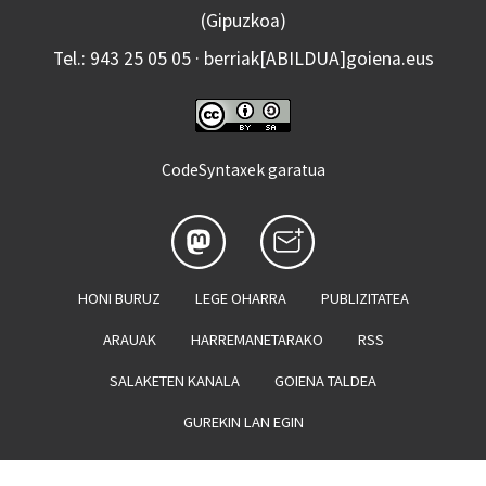
(Gipuzkoa)
Tel.: 943 25 05 05 · berriak[ABILDUA]goiena.eus
CodeSyntaxek garatua
HONI BURUZ
LEGE OHARRA
PUBLIZITATEA
ARAUAK
HARREMANETARAKO
RSS
SALAKETEN KANALA
GOIENA TALDEA
GUREKIN LAN EGIN