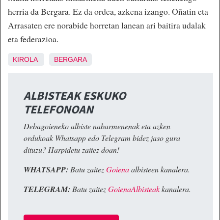
herria da Bergara. Ez da ordea, azkena izango. Oñatin eta
Arrasaten ere norabide horretan lanean ari baitira udalak
eta federazioa.
KIROLA
BERGARA
ALBISTEAK ESKUKO
TELEFONOAN
Debagoieneko albiste nabarmenenak eta azken
ordukoak Whatsapp edo Telegram bidez jaso gura
dituzu? Harpidetu zaitez doan!
WHATSAPP:
Batu zaitez
Goiena
albisteen kanalera.
TELEGRAM:
Batu zaitez
GoienaAlbisteak
kanalera.