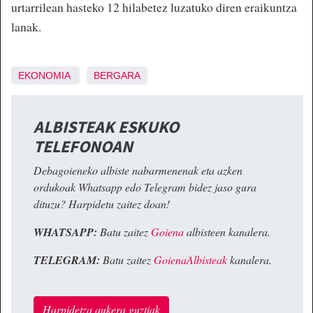
urtarrilean hasteko 12 hilabetez luzatuko diren eraikuntza
lanak.
EKONOMIA
BERGARA
ALBISTEAK ESKUKO
TELEFONOAN
Debagoieneko albiste nabarmenenak eta azken
ordukoak Whatsapp edo Telegram bidez jaso gura
dituzu? Harpidetu zaitez doan!
WHATSAPP:
Batu zaitez
Goiena
albisteen kanalera.
TELEGRAM:
Batu zaitez
GoienaAlbisteak
kanalera.
Harpidetza aukera guztiak