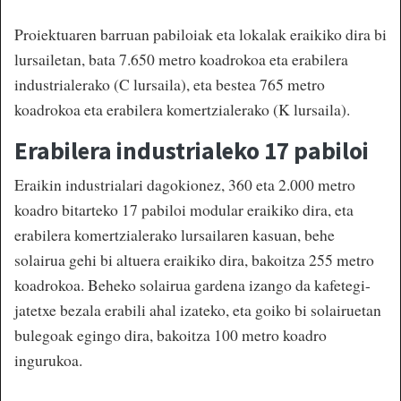
Proiektuaren barruan pabiloiak eta lokalak eraikiko dira bi
lursailetan, bata 7.650 metro koadrokoa eta erabilera
industrialerako (C lursaila), eta bestea 765 metro
koadrokoa eta erabilera komertzialerako (K lursaila).
Erabilera industrialeko 17 pabiloi
Eraikin industrialari dagokionez, 360 eta 2.000 metro
koadro bitarteko 17 pabiloi modular eraikiko dira, eta
erabilera komertzialerako lursailaren kasuan, behe
solairua gehi bi altuera eraikiko dira, bakoitza 255 metro
koadrokoa. Beheko solairua gardena izango da kafetegi-
jatetxe bezala erabili ahal izateko, eta goiko bi solairuetan
bulegoak egingo dira, bakoitza 100 metro koadro
ingurukoa.