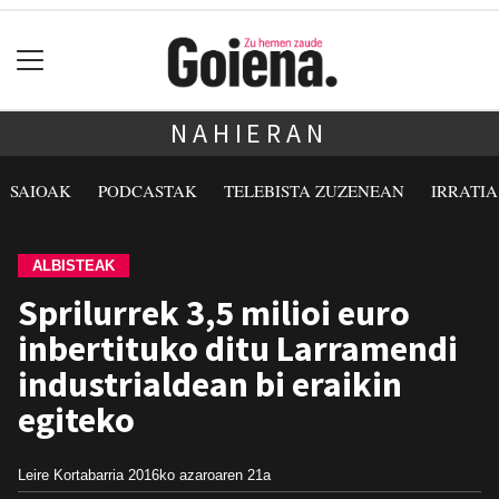
NAHIERAN
SAIOAK
PODCASTAK
TELEBISTA ZUZENEAN
IRRATI
ALBISTEAK
Sprilurrek 3,5 milioi euro
inbertituko ditu Larramendi
industrialdean bi eraikin
egiteko
Leire Kortabarria
2016ko azaroaren 21a