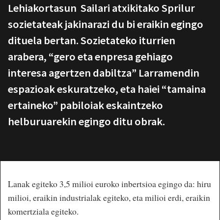
Lehiakortasun Sailari atxikitako Sprilur
sozietateak jakinarazi du bi eraikin egingo
dituela bertan. Sozietateko iturrien
arabera, “gero eta enpresa gehiago
interesa agertzen dabiltza” Larramendin
espazioak eskuratzeko, eta haiei “tamaina
ertaineko” pabiloiak eskaintzeko
helburuarekin egingo ditu obrak.
Lanak egiteko 3,5 milioi euroko inbertsioa egingo da: hiru
milioi, eraikin industrialak egiteko, eta milioi erdi, eraikin
komertziala egiteko.