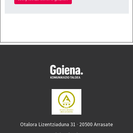
Otalora Lizentziaduna 31 · 20500 Arrasate