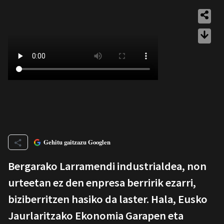
Gehitu gaitzazu Googlen
Bergarako Larramendi industrialdea, non
urteetan ez den enpresa berririk ezarri,
biziberritzen hasiko da laster. Hala, Eusko
Jaurlaritzako Ekonomia Garapen eta