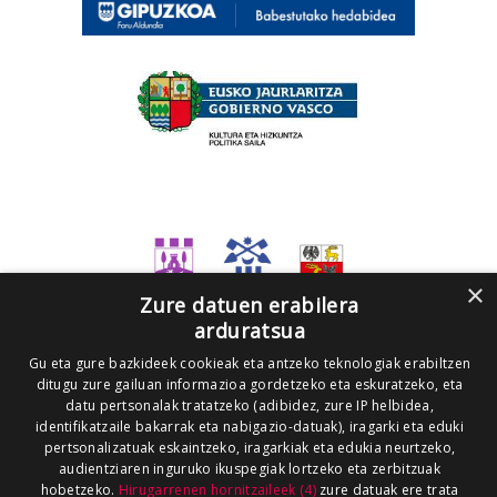
×
Zure datuen erabilera
arduratsua
Gu eta gure bazkideek cookieak eta antzeko teknologiak erabiltzen
ditugu zure gailuan informazioa gordetzeko eta eskuratzeko, eta
datu pertsonalak tratatzeko (adibidez, zure IP helbidea,
identifikatzaile bakarrak eta nabigazio-datuak), iragarki eta eduki
pertsonalizatuak eskaintzeko, iragarkiak eta edukia neurtzeko,
audientziaren inguruko ikuspegiak lortzeko eta zerbitzuak
hobetzeko.
Hirugarrenen hornitzaileek (4)
zure datuak ere trata