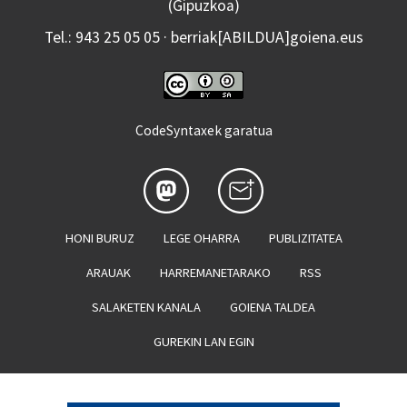
(Gipuzkoa)
Tel.: 943 25 05 05 · berriak[ABILDUA]goiena.eus
CodeSyntaxek garatua
HONI BURUZ
LEGE OHARRA
PUBLIZITATEA
ARAUAK
HARREMANETARAKO
RSS
SALAKETEN KANALA
GOIENA TALDEA
GUREKIN LAN EGIN