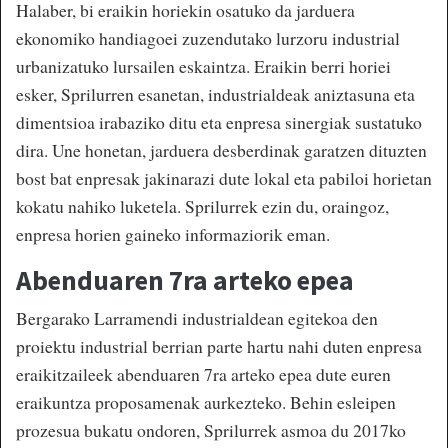
Halaber, bi eraikin horiekin osatuko da jarduera
ekonomiko handiagoei zuzendutako lurzoru industrial
urbanizatuko lursailen eskaintza. Eraikin berri horiei
esker, Sprilurren esanetan, industrialdeak aniztasuna eta
dimentsioa irabaziko ditu eta enpresa sinergiak sustatuko
dira. Une honetan, jarduera desberdinak garatzen dituzten
bost bat enpresak jakinarazi dute lokal eta pabiloi horietan
kokatu nahiko luketela. Sprilurrek ezin du, oraingoz,
enpresa horien gaineko informaziorik eman.
Abenduaren 7ra arteko epea
Bergarako Larramendi industrialdean egitekoa den
proiektu industrial berrian parte hartu nahi duten enpresa
eraikitzaileek abenduaren 7ra arteko epea dute euren
eraikuntza proposamenak aurkezteko. Behin esleipen
prozesua bukatu ondoren, Sprilurrek asmoa du 2017ko