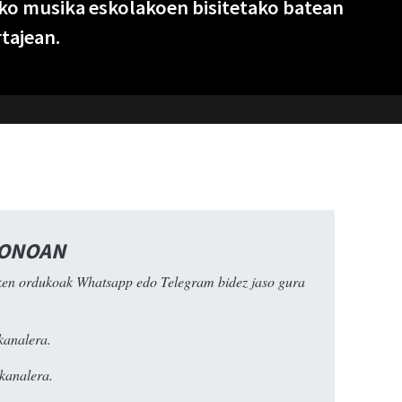
riko musika eskolakoen bisitetako batean
tajean.
FONOAN
ken ordukoak Whatsapp edo Telegram bidez jaso gura
kanalera.
kanalera.