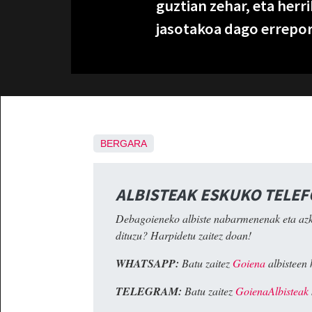
guztian zehar, eta her
jasotakoa dago errepor
BERGARA
ALBISTEAK ESKUKO TELE
Debagoieneko albiste nabarmenenak eta az
dituzu? Harpidetu zaitez doan!
WHATSAPP:
Batu zaitez
Goiena
albisteen 
TELEGRAM:
Batu zaitez
GoienaAlbisteak