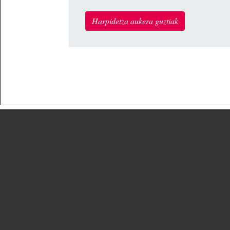
Harpidetza aukera guztiak