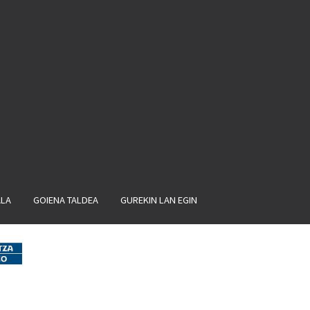
ALA
GOIENA TALDEA
GUREKIN LAN EGIN