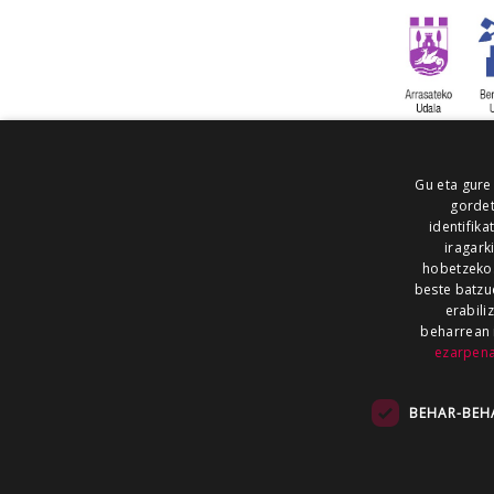
Gu eta gure
gordet
identifika
iragark
hobetzeko
beste batzu
erabili
beharrean 
ezarpen
AIARALDEA
AIKOR
AIURRI
ALEA
BEGITU
ERRAN
EUSKALERRIA IRRA
BEHAR-BEH
KRONIKA
MAILOPE
NOAUA
O