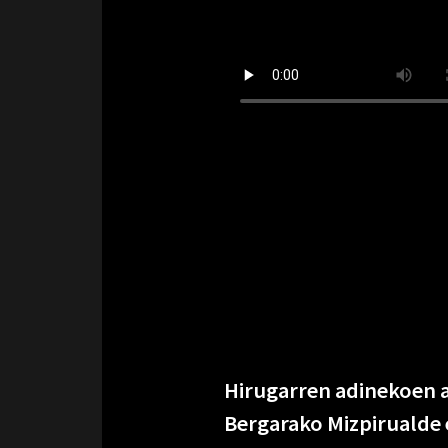
Hirugarren adinekoen a
Bergarako
Mizpirualde