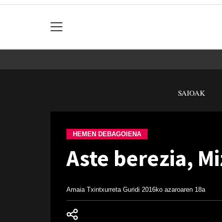
SAIOAK
HEMEN DEBAGOIENA
Aste berezia, M
Amaia Txintxurreta Guridi
2016ko azaroaren 18a