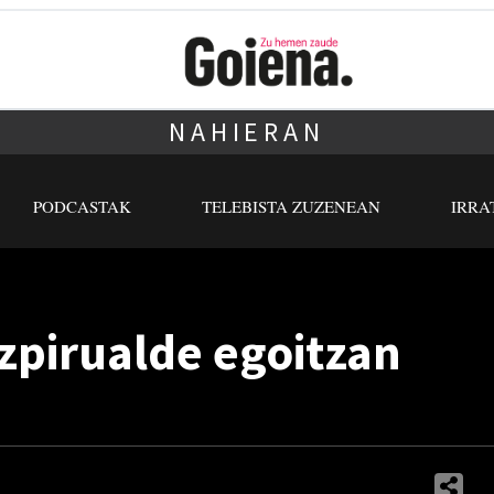
NAHIERAN
PODCASTAK
TELEBISTA ZUZENEAN
IRRA
izpirualde egoitzan