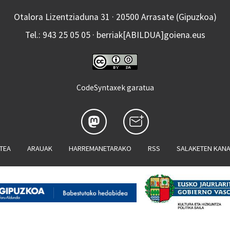
Otalora Lizentziaduna 31 · 20500 Arrasate (Gipuzkoa)
Tel.: 943 25 05 05 · berriak[ABILDUA]goiena.eus
CodeSyntaxek garatua
ATEA
ARAUAK
HARREMANETARAKO
RSS
SALAKETEN KAN