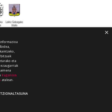
×
 informazioa
lbidea,
skaintzeko,
rbitzuak
etarako eta
 ezaugarriak
 baimena
zu
Iragarkien
k
atalean.
EITIA GUKA
AZKOITIA GUKA
BARRENA
GUKA
GUKA TELEBISTA
HIRUKA
TZIONALTASUNA
Z GUKA
ZUMAIA GUKA
28 KANALA