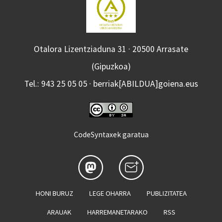
Otalora Lizentziaduna 31 · 20500 Arrasate
(Gipuzkoa)
Tel.: 943 25 05 05 · berriak[ABILDUA]goiena.eus
CodeSyntaxek garatua
HONI BURUZ
LEGE OHARRA
PUBLIZITATEA
ARAUAK
HARREMANETARAKO
RSS