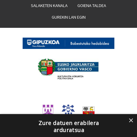
SALAKETEN KANALA
GOIENA TALDEA
GUREKIN LAN EGIN
×
Zure datuen erabilera
arduratsua