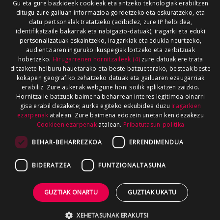
Gu eta gure bazkideek cookieak eta antzeko teknologiak erabiltzen
ditugu zure gailuan informazioa gordetzeko eta eskuratzeko, eta
datu pertsonalak tratatzeko (adibidez, zure IP helbidea,
identifikatzaile bakarrak eta nabigazio-datuak), iragarki eta eduki
pertsonalizatuak eskaintzeko, iragarkiak eta edukia neurtzeko,
audientziaren inguruko ikuspegiak lortzeko eta zerbitzuak
hobetzeko.
Hirugarrenen hornitzaileek (4)
zure datuak ere trata
ditzakete helburu hauetarako eta beste batzuetarako, besteak beste
kokapen geografiko zehatzeko datuak eta gailuaren ezaugarriak
erabiliz. Zure aukerak webgune honi soilik aplikatzen zaizkio.
Hornitzaile batzuek baimena beharrean interes legitimoa oinarri
gisa erabil dezakete; aurka egiteko eskubidea duzu
Iragarkien
ezarpenak
atalean. Zure baimena edozein unetan ken dezakezu
Cookieen ezarpenak
atalean.
Pribatutasun-politika
BEHAR-BEHARREZKOA
ERRENDIMENDUA
BIDERATZEA
FUNTZIONALTASUNA
GUZTIAK ONARTU
GUZTIAK UKATU
XEHETASUNAK ERAKUTSI