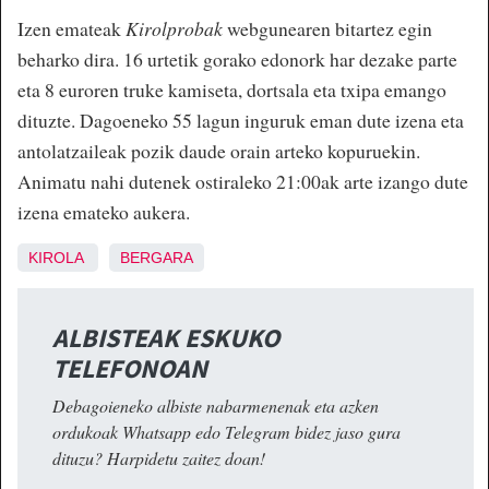
Izen emateak
Kirolprobak
webgunearen bitartez egin
beharko dira. 16 urtetik gorako edonork har dezake parte
eta 8 euroren truke kamiseta, dortsala eta txipa emango
dituzte. Dagoeneko 55 lagun inguruk eman dute izena eta
antolatzaileak pozik daude orain arteko kopuruekin.
Animatu nahi dutenek ostiraleko 21:00ak arte izango dute
izena emateko aukera.
KIROLA
BERGARA
ALBISTEAK ESKUKO
TELEFONOAN
Debagoieneko albiste nabarmenenak eta azken
ordukoak Whatsapp edo Telegram bidez jaso gura
dituzu? Harpidetu zaitez doan!