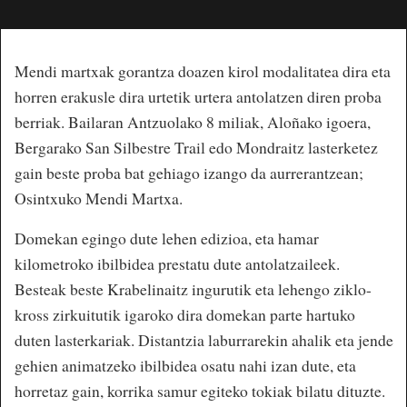
Mendi martxak gorantza doazen kirol modalitatea dira eta
horren erakusle dira urtetik urtera antolatzen diren proba
berriak. Bailaran Antzuolako 8 miliak, Aloñako igoera,
Bergarako San Silbestre Trail edo Mondraitz lasterketez
gain beste proba bat gehiago izango da aurrerantzean;
Osintxuko Mendi Martxa.
Domekan egingo dute lehen edizioa, eta hamar
kilometroko ibilbidea prestatu dute antolatzaileek.
Besteak beste Krabelinaitz ingurutik eta lehengo ziklo-
kross zirkuitutik igaroko dira domekan parte hartuko
duten lasterkariak. Distantzia laburrarekin ahalik eta jende
gehien animatzeko ibilbidea osatu nahi izan dute, eta
horretaz gain, korrika samur egiteko tokiak bilatu dituzte.