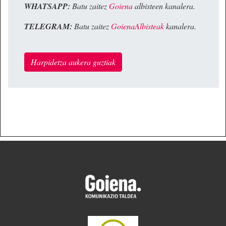
WHATSAPP:
Batu zaitez
Goiena
albisteen kanalera.
TELEGRAM:
Batu zaitez
GoienaAlbisteak
kanalera.
Harpidetza aukera guztiak