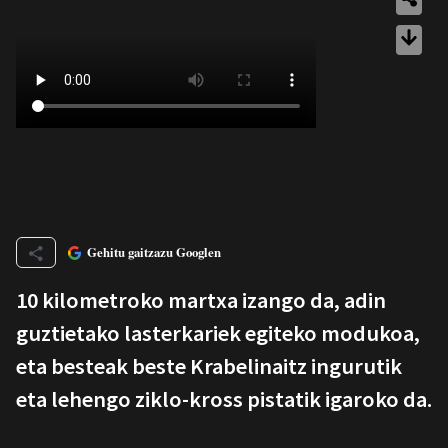
Gehitu gaitzazu Googlen
10 kilometroko martxa izango da, adin
guztietako lasterkariek egiteko modukoa,
eta besteak beste Krabelinaitz ingurutik
eta lehengo ziklo-kross pistatik igaroko da.