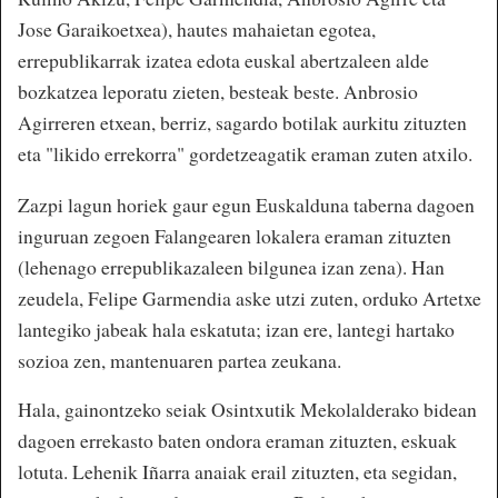
Jose Garaikoetxea), hautes mahaietan egotea,
errepublikarrak izatea edota euskal abertzaleen alde
bozkatzea leporatu zieten, besteak beste. Anbrosio
Agirreren etxean, berriz, sagardo botilak aurkitu zituzten
eta "likido errekorra" gordetzeagatik eraman zuten atxilo.
Zazpi lagun horiek gaur egun Euskalduna taberna dagoen
inguruan zegoen Falangearen lokalera eraman zituzten
(lehenago errepublikazaleen bilgunea izan zena). Han
zeudela, Felipe Garmendia aske utzi zuten, orduko Artetxe
lantegiko jabeak hala eskatuta; izan ere, lantegi hartako
sozioa zen, mantenuaren partea zeukana.
Hala, gainontzeko seiak Osintxutik Mekolalderako bidean
dagoen errekasto baten ondora eraman zituzten, eskuak
lotuta. Lehenik Iñarra anaiak erail zituzten, eta segidan,