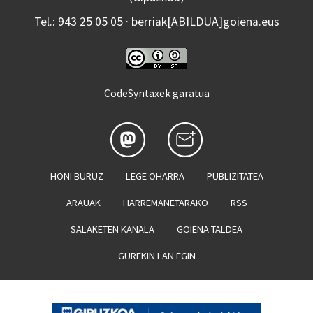
Tel.: 943 25 05 05 · berriak[ABILDUA]goiena.eus
CodeSyntaxek garatua
HONI BURUZ
LEGE OHARRA
PUBLIZITATEA
ARAUAK
HARREMANETARAKO
RSS
SALAKETEN KANALA
GOIENA TALDEA
GUREKIN LAN EGIN