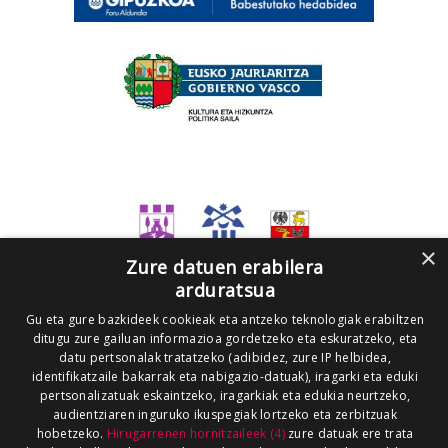
×
Zure datuen erabilera
arduratsua
Gu eta gure bazkideek cookieak eta antzeko teknologiak erabiltzen
ditugu zure gailuan informazioa gordetzeko eta eskuratzeko, eta
datu pertsonalak tratatzeko (adibidez, zure IP helbidea,
identifikatzaile bakarrak eta nabigazio-datuak), iragarki eta eduki
pertsonalizatuak eskaintzeko, iragarkiak eta edukia neurtzeko,
audientziaren inguruko ikuspegiak lortzeko eta zerbitzuak
hobetzeko.
Hirugarrenen hornitzaileek (4)
zure datuak ere trata