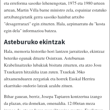
eta erreforma sasoiko lehenengotan, 1975 eta 1980 urteen
artean, Martin Villa barne ministro zela, espainiar estatuko
artxibategietatik gerra sasoiko hainbat artxibo
"desagerrarazi" egin zituzten. Hala, azpimarratu du "kosta
egin dela" informazioa batzea.
Asteburuko ekintzak
Hala, memoria historiko hori lantzen jarraitzeko, ekintzaz
beteriko egunak dituzte Osintxun. Asteburuan
Krabelinaitzeko lubakiak bisitatu zituzten, eta atzo Josu
Txuekaren hitzaldia izan zuten. Txuekak 36ko
altxamenduaren zergatiak eta horrek Euskal Herrira
ekarritako ondorio latzak azaldu zituen.
Bihar gauean, berriz, Josepa Tapiaren kontzertua izango
da plazan, eta domekan, omenaldia. 12:00etan meza