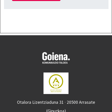
Otalora Lizentziaduna 31 · 20500 Arrasate
(Gipuzkoa)