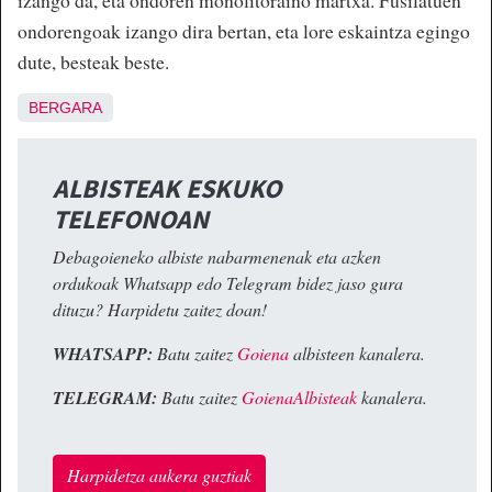
izango da, eta ondoren monolitoraino martxa. Fusilatuen
ondorengoak izango dira bertan, eta lore eskaintza egingo
dute, besteak beste.
BERGARA
ALBISTEAK ESKUKO
TELEFONOAN
Debagoieneko albiste nabarmenenak eta azken
ordukoak Whatsapp edo Telegram bidez jaso gura
dituzu? Harpidetu zaitez doan!
WHATSAPP:
Batu zaitez
Goiena
albisteen kanalera.
TELEGRAM:
Batu zaitez
GoienaAlbisteak
kanalera.
Harpidetza aukera guztiak