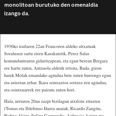
monolitoan burutuko den omenaldia
izango da.
1936ko irailaren 22an Francoren aldeko altxatuak
Soraluzen sartu ziren Karakatetik, Perez Salas
komandantearen gidaritzapean, eta egun berean Bergara
ere hartu zuten, Antzuola aldetik iritsita. Bada, gizon
haiek Molak emandako agindua bete zuten hurrengo egun
eta asteetan zehar. Ikara sentsazioa sortzea zen agindua,
eta osintxuarrek ere pairatu zuten hori.
Hala, urriaren 20an zazpi bizilagun atxilotu zituzten
(Tomas eta Ildefonso Iñarra anaiak, Ricardo Zangitu,
Rufino Akizu, Felipe Garmendia, Anbrosio Agirre eta