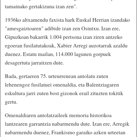
tamainako gertakizuna izan zen".
1936ko altxamendu faxista hark Euskal Herrian izandako
"amesgaiztoaren" adibide izan zen Osintxu. Izan ere,
Gipuzkoan bakarrik 1.004 pertsona izan ziren antzeko
egoeran fusilatutakoak, Xabier Arregi auzotarrak azaldu
duenez. Estatu mailan, 114.000 lagunen gorpuek
desagertuta jarraitzen dute.
Bada, gertaeren 75. urteurrenean antolatu zuten
lehenengoz fusilatuei omenaldia, eta Balentziagaren
eskultura jarri zuten bost gizonok erail zituzten tokitik
gertu.
Omenaldiaren antolatzaileek memoria historikoa
lantzearen garrantzia nabarmendu dute. Izan ere, Arregik
nabarmendu duenez, Frankismo garaiko azken urteetan