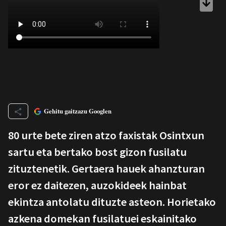
Gehitu gaitzazu Googlen
80 urte bete ziren atzo faxistak Osintxun
sartu eta bertako bost gizon fusilatu
zituztenetik. Gertaera hauek ahanzturan
eror ez daitezen, auzokideek hainbat
ekintza antolatu dituzte asteon. Horietako
azkena domekan fusilatuei eskainitako