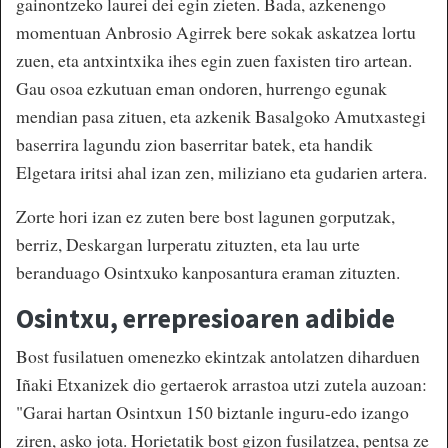
gainontzeko laurei dei egin zieten. Bada, azkenengo
momentuan Anbrosio Agirrek bere sokak askatzea lortu
zuen, eta antxintxika ihes egin zuen faxisten tiro artean.
Gau osoa ezkutuan eman ondoren, hurrengo egunak
mendian pasa zituen, eta azkenik Basalgoko Amutxastegi
baserrira lagundu zion baserritar batek, eta handik
Elgetara iritsi ahal izan zen, miliziano eta gudarien artera.
Zorte hori izan ez zuten bere bost lagunen gorputzak,
berriz, Deskargan lurperatu zituzten, eta lau urte
beranduago Osintxuko kanposantura eraman zituzten.
Osintxu, errepresioaren adibide
Bost fusilatuen omenezko ekintzak antolatzen diharduen
Iñaki Etxanizek dio gertaerok arrastoa utzi zutela auzoan:
"Garai hartan Osintxun 150 biztanle inguru-edo izango
ziren, asko jota. Horietatik bost gizon fusilatzea, pentsa ze