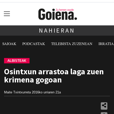
NAHIERAN
SAIOAK
PODCASTAK
TELEBISTA ZUZENEAN
IRRATI
ALBISTEAK
Osintxun arrastoa laga zuen
krimena gogoan
Maite Txintxurreta
2016ko urriaren 21a