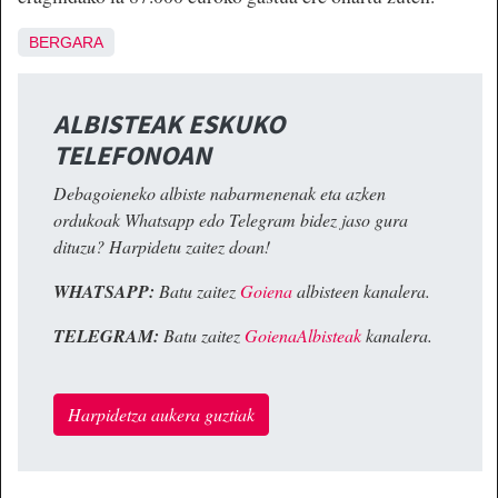
BERGARA
ALBISTEAK ESKUKO
TELEFONOAN
Debagoieneko albiste nabarmenenak eta azken
ordukoak Whatsapp edo Telegram bidez jaso gura
dituzu? Harpidetu zaitez doan!
WHATSAPP:
Batu zaitez
Goiena
albisteen kanalera.
TELEGRAM:
Batu zaitez
GoienaAlbisteak
kanalera.
Harpidetza aukera guztiak