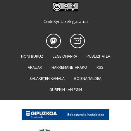
CodeSyntaxek garatua
HONI BURUZ
LEGE OHARRA
PUBLIZITATEA
ARAUAK
HARREMANETARAKO
RSS
SALAKETEN KANALA
GOIENA TALDEA
GUREKIN LAN EGIN