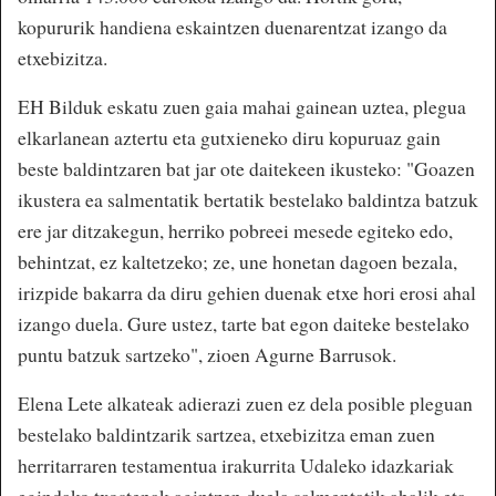
kopururik handiena eskaintzen duenarentzat izango da
etxebizitza.
EH Bilduk eskatu zuen gaia mahai gainean uztea, plegua
elkarlanean aztertu eta gutxieneko diru kopuruaz gain
beste baldintzaren bat jar ote daitekeen ikusteko: "Goazen
ikustera ea salmentatik bertatik bestelako baldintza batzuk
ere jar ditzakegun, herriko pobreei mesede egiteko edo,
behintzat, ez kaltetzeko; ze, une honetan dagoen bezala,
irizpide bakarra da diru gehien duenak etxe hori erosi ahal
izango duela. Gure ustez, tarte bat egon daiteke bestelako
puntu batzuk sartzeko", zioen Agurne Barrusok.
Elena Lete alkateak adierazi zuen ez dela posible pleguan
bestelako baldintzarik sartzea, etxebizitza eman zuen
herritarraren testamentua irakurrita Udaleko idazkariak