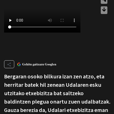
Gehitu gaitzazu Googlen
Bergaran osoko bilkura izan zen atzo, eta
herritar batek hil zenean Udalaren esku
utzitako etxebizitza bat saltzeko
baldintzen plegua onartu zuen udalbatzak.
Gauza berezia da, Udalari etxebizitza eman