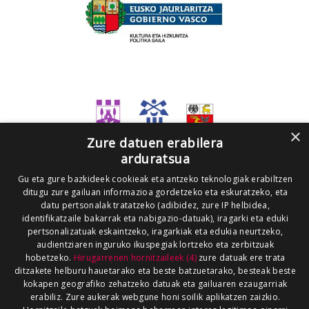
×
Zure datuen erabilera
arduratsua
Gu eta gure bazkideek cookieak eta antzeko teknologiak erabiltzen
ditugu zure gailuan informazioa gordetzeko eta eskuratzeko, eta
datu pertsonalak tratatzeko (adibidez, zure IP helbidea,
identifikatzaile bakarrak eta nabigazio-datuak), iragarki eta eduki
pertsonalizatuak eskaintzeko, iragarkiak eta edukia neurtzeko,
audientziaren inguruko ikuspegiak lortzeko eta zerbitzuak
hobetzeko.
Hirugarrenen hornitzaileek (4)
zure datuak ere trata
ditzakete helburu hauetarako eta beste batzuetarako, besteak beste
kokapen geografiko zehatzeko datuak eta gailuaren ezaugarriak
erabiliz. Zure aukerak webgune honi soilik aplikatzen zaizkio.