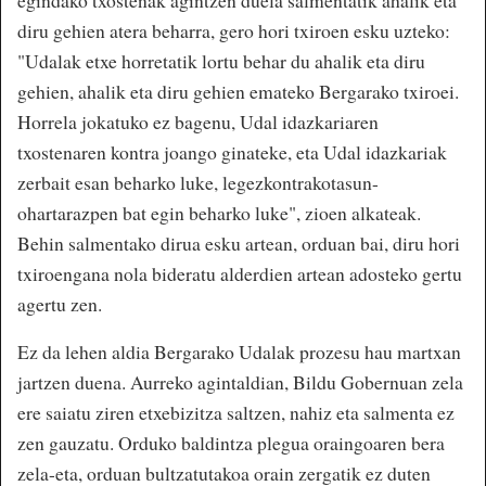
egindako txostenak agintzen duela salmentatik ahalik eta
diru gehien atera beharra, gero hori txiroen esku uzteko:
"Udalak etxe horretatik lortu behar du ahalik eta diru
gehien, ahalik eta diru gehien emateko Bergarako txiroei.
Horrela jokatuko ez bagenu, Udal idazkariaren
txostenaren kontra joango ginateke, eta Udal idazkariak
zerbait esan beharko luke, legezkontrakotasun-
ohartarazpen bat egin beharko luke", zioen alkateak.
Behin salmentako dirua esku artean, orduan bai, diru hori
txiroengana nola bideratu alderdien artean adosteko gertu
agertu zen.
Ez da lehen aldia Bergarako Udalak prozesu hau martxan
jartzen duena. Aurreko agintaldian, Bildu Gobernuan zela
ere saiatu ziren etxebizitza saltzen, nahiz eta salmenta ez
zen gauzatu. Orduko baldintza plegua oraingoaren bera
zela-eta, orduan bultzatutakoa orain zergatik ez duten