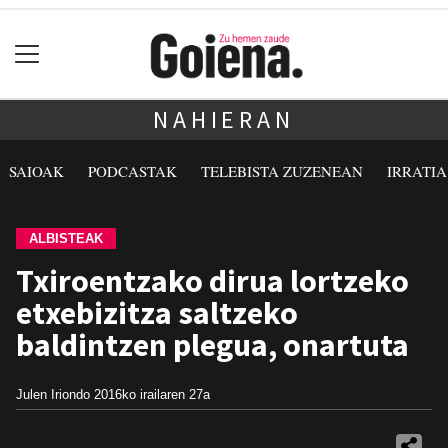
NAHIERAN
SAIOAK
PODCASTAK
TELEBISTA ZUZENEAN
IRRATI
ALBISTEAK
Txiroentzako dirua lortzeko
etxebizitza saltzeko
baldintzen plegua, onartuta
Julen Iriondo
2016ko irailaren 27a