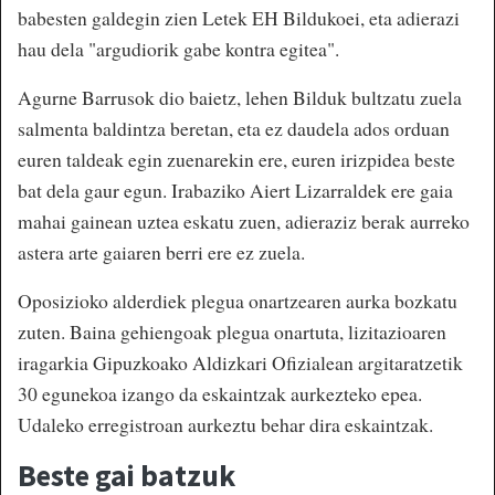
babesten galdegin zien Letek EH Bildukoei, eta adierazi
hau dela "argudiorik gabe kontra egitea".
Agurne Barrusok dio baietz, lehen Bilduk bultzatu zuela
salmenta baldintza beretan, eta ez daudela ados orduan
euren taldeak egin zuenarekin ere, euren irizpidea beste
bat dela gaur egun. Irabaziko Aiert Lizarraldek ere gaia
mahai gainean uztea eskatu zuen, adieraziz berak aurreko
astera arte gaiaren berri ere ez zuela.
Oposizioko alderdiek plegua onartzearen aurka bozkatu
zuten. Baina gehiengoak plegua onartuta, lizitazioaren
iragarkia Gipuzkoako Aldizkari Ofizialean argitaratzetik
30 egunekoa izango da eskaintzak aurkezteko epea.
Udaleko erregistroan aurkeztu behar dira eskaintzak.
Beste gai batzuk