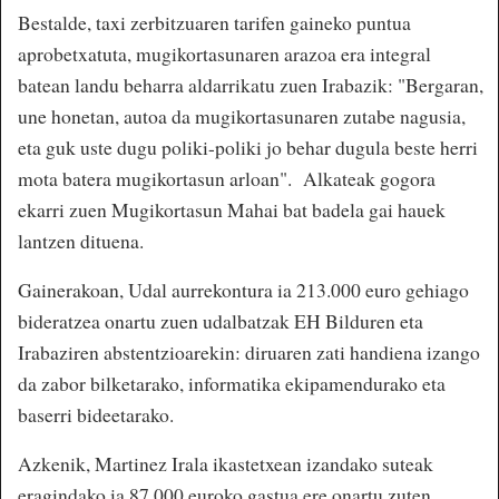
Bestalde, taxi zerbitzuaren tarifen gaineko puntua
aprobetxatuta, mugikortasunaren arazoa era integral
batean landu beharra aldarrikatu zuen Irabazik: "Bergaran,
une honetan, autoa da mugikortasunaren zutabe nagusia,
eta guk uste dugu poliki-poliki jo behar dugula beste herri
mota batera mugikortasun arloan". Alkateak gogora
ekarri zuen Mugikortasun Mahai bat badela gai hauek
lantzen dituena.
Gainerakoan, Udal aurrekontura ia 213.000 euro gehiago
bideratzea onartu zuen udalbatzak EH Bilduren eta
Irabaziren abstentzioarekin: diruaren zati handiena izango
da zabor bilketarako, informatika ekipamendurako eta
baserri bideetarako.
Azkenik, Martinez Irala ikastetxean izandako suteak
eragindako ia 87.000 euroko gastua ere onartu zuten.