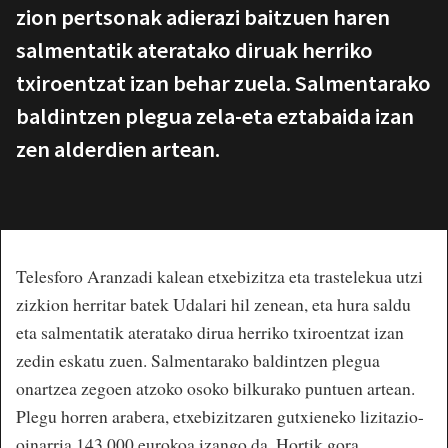
zion pertsonak adierazi baitzuen haren
salmentatik ateratako diruak herriko
txiroentzat izan behar zuela. Salmentarako
baldintzen plegua zela-eta eztabaida izan
zen alderdien artean.
Telesforo Aranzadi kalean etxebizitza eta trastelekua utzi
zizkion herritar batek Udalari hil zenean, eta hura saldu
eta salmentatik ateratako dirua herriko txiroentzat izan
zedin eskatu zuen. Salmentarako baldintzen plegua
onartzea zegoen atzoko osoko bilkurako puntuen artean.
Plegu horren arabera, etxebizitzaren gutxieneko lizitazio-
oinarria 143.000 eurokoa izango da. Hortik gora,